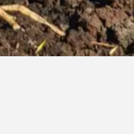
ЩО ВХОДИТЬ?
Виїзд та обстеження місцевості
Проєктування водойми
Розробка котловану
Чи потрібен дозвіл для
Залежить від
створення озера?
розміру
Чи створюєте штучне озеро у
Ні
дворі?