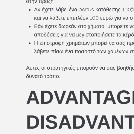
στην πράξη:
Αν έχετε λάβει ένα bonus κατάθεσης 100%
και να λάβετε επιπλέον 100 ευρώ για να στ
Εάν έχετε δωρεάν στοιχήματα, μπορείτε ν
αποδόσεις για να μεγιστοποιήσετε τα κέρδ
Η επιστροφή χρημάτων μπορεί να σας προ
λάβετε πίσω ένα ποσοστό των χαμένων σ
Αυτές οι στρατηγικές μπορούν να σας βοηθήσ
δυνατό τρόπο.
ADVANTAG
DISADVAN