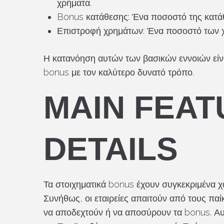
χρήματα.
Bonus κατάθεσης: Ένα ποσοστό της κατάθ
Επιστροφή χρημάτων: Ένα ποσοστό των χ
Η κατανόηση αυτών των βασικών εννοιών είνα
bonus με τον καλύτερο δυνατό τρόπο.
MAIN FEAT
DETAILS
Τα στοιχηματικά bonus έχουν συγκεκριμένα χ
Συνήθως, οι εταιρείες απαιτούν από τους πα
να αποδεχτούν ή να αποσύρουν τα bonus. Αυ