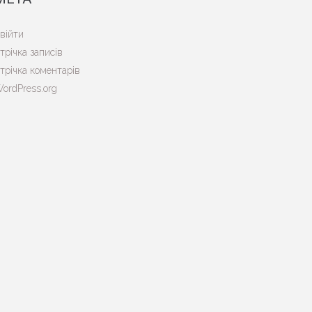
війти
трічка записів
трічка коментарів
ordPress.org