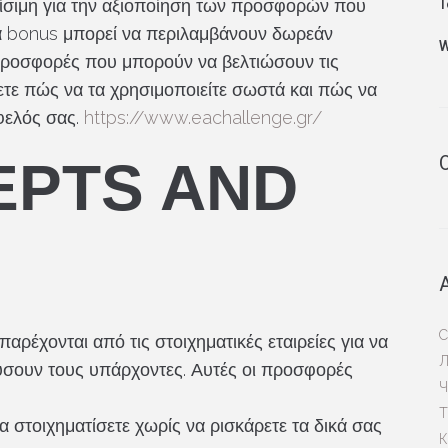
ρίσιμη για την αξιοποίηση των προσφορών που
T
α bonus μπορεί να περιλαμβάνουν δωρεάν
W
προσφορές που μπορούν να βελτιώσουν τις
ζετε πώς να τα χρησιμοποιείτε σωστά και πώς να
φελός σας.
https://www.eachallenge.gr/
EPTS AND
С
αρέχονται από τις στοιχηματικές εταιρείες για να
Л
ύσουν τους υπάρχοντες. Αυτές οι προσφορές
Ч
Т
 στοιχηματίσετε χωρίς να ρισκάρετε τα δικά σας
К