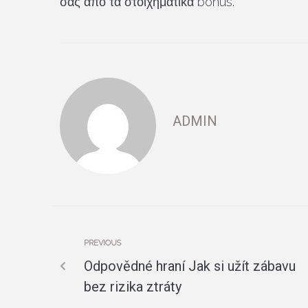
σας από τα στοιχηματικά bonus.
ADMIN
PREVIOUS
Odpovědné hraní Jak si užít zábavu
bez rizika ztráty