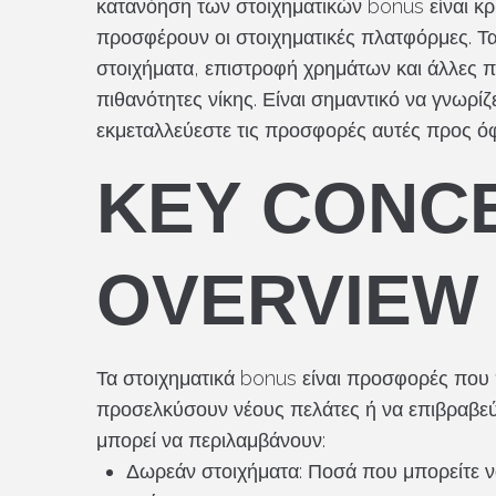
κατανόηση των στοιχηματικών bonus είναι κ
προσφέρουν οι στοιχηματικές πλατφόρμες. Τ
στοιχήματα, επιστροφή χρημάτων και άλλες 
πιθανότητες νίκης. Είναι σημαντικό να γνωρί
εκμεταλλεύεστε τις προσφορές αυτές προς ό
KEY CONC
OVERVIEW
Τα στοιχηματικά bonus είναι προσφορές που π
προσελκύσουν νέους πελάτες ή να επιβραβε
μπορεί να περιλαμβάνουν:
Δωρεάν στοιχήματα: Ποσά που μπορείτε να