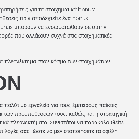
ρατηρήσεις για τα στοιχηματικά bonus:
οθέσεις πριν αποδεχτείτε ένα bonus.
 bonus μπορούν να ενσωματωθούν σε αυτήν.
φορές που αλλάζουν συχνά στις στοιχηματικές
α πλεονέκτημα στον κόσμο των στοιχημάτων.
ON
να πολύτιμο εργαλείο για τους έμπειρους παίκτες
ι των προϋποθέσεων τους, καθώς και η στρατηγική
ικά πλεονεκτήματα. Συνιστάται να παρακολουθείτε
 επιλογές σας, ώστε να μεγιστοποιήσετε τα οφέλη