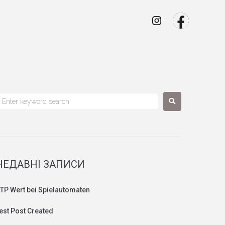
НЕДАВНІ ЗАПИСИ
TP Wert bei Spielautomaten
est Post Created