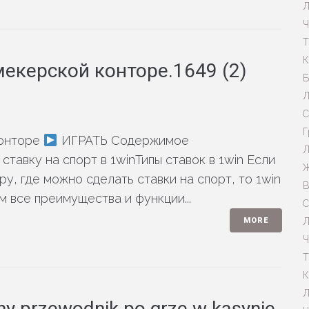
Л
Ч
Т
К
мекерской конторе.1649 (2)
Б
Л
С
Г
конторе
ИГРАТЬ Содержимое
Л
тавку на спорт в 1winТипы ставок в 1win Если
Ж
, где можно сделать ставки на спорт, то 1win
В
м все преимущества и функции...
С
MORE
Л
Ч
Т
К
Л
ny przewodnik po grze w kasynie