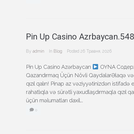
Pin Up Casino Azrbaycan.54
By
admin
In
Blog
Posted
26 Травня, 2026
Pin Up Casino Azərbaycan
OYNA Содержи
Qazandırmaq Üçün Növli QaydalarƏlaqə və 
qızıl qalın! Pinap az vəziyyətinizdən istifa
rahatlıqla və sürətli yaxudlaşdırmaqla qızıl 
üçün məlumatları daxil...
0