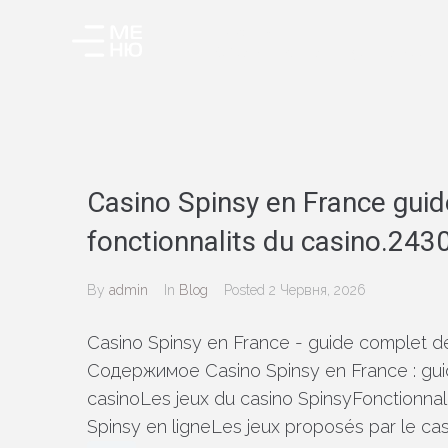
Локація:
Київська область, Бучанський р
Casino Spinsy en France guid
fonctionnalits du casino.243
By
admin
In
Blog
Posted
2 Червня, 2026
Casino Spinsy en France - guide complet de
Содержимое Casino Spinsy en France : guid
casinoLes jeux du casino SpinsyFonctionnal
Spinsy en ligneLes jeux proposés par le casi