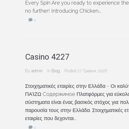
Every Spin Are you ready to experience the
no further! Introducing Chicken...
0
Casino 4227
By
admin
In
Blog
Posted
27 Травня, 2026
Στοιχηματικές εταιρίες στην Ελλάδα - Οι καλ
ΠΑΊΖΩ Содержимое Πλατφόρμες για εύκολο κ
σύστηματα είναι ένας βασικός στόχος για πολ
παρουσία τους στην Ελλάδα. Στοιχηματικές ετα
εταιρίες που δεχονται...
0