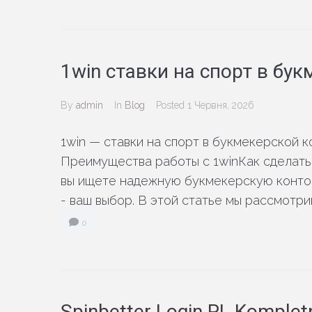
1win ставки на спорт в бук
By
admin
In
Blog
Posted
1 Червня, 2026
1win — ставки на спорт в букмекерской 
Преимущества работы с 1winКак сделать с
вы ищете надежную букмекерскую контору
- ваш выбор. В этой статье мы рассмотри
0
Spinbetter Login PL Komplet