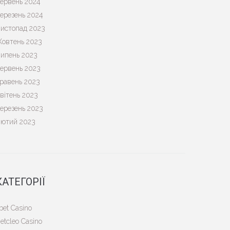
ервень 2024
ерезень 2024
истопад 2023
овтень 2023
ипень 2023
ервень 2023
равень 2023
вітень 2023
ерезень 2023
ютий 2023
КАТЕГОРІЇ
bet Casino
etcleo Casino