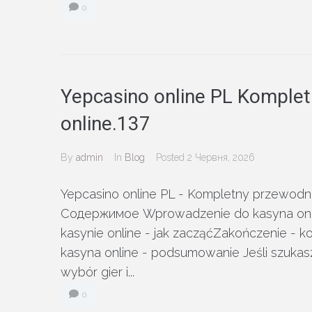
0
Yepcasino online PL Komplet
online.137
By
admin
In
Blog
Posted
2 Червня, 2026
Yepcasino online PL - Kompletny przewodni
Содержимое Wprowadzenie do kasyna onl
kasynie online - jak zacząćZakończenie - k
kasyna online - podsumowanie Jeśli szukasz
wybór gier i...
0