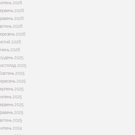
ипень 2026
ервень 2026
равень 2026
вітень 2026
ерезень 2026
ютий 2026
ічень 2026
рудень 2025
истопад 2025
овтень 2025
ересень 2025
ерпень 2025
ипень 2025
ервень 2025
равень 2025
вітень 2025
ипень 2024