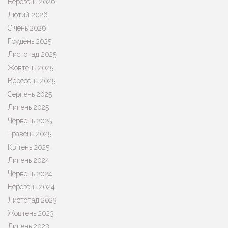
Березень 2026
Лютий 2026
Січень 2026
Грудень 2025
Листопад 2025
Жовтень 2025
Вересень 2025
Серпень 2025
Липень 2025
Червень 2025
Травень 2025
Квітень 2025
Липень 2024
Червень 2024
Березень 2024
Листопад 2023
Жовтень 2023
Липень 2023