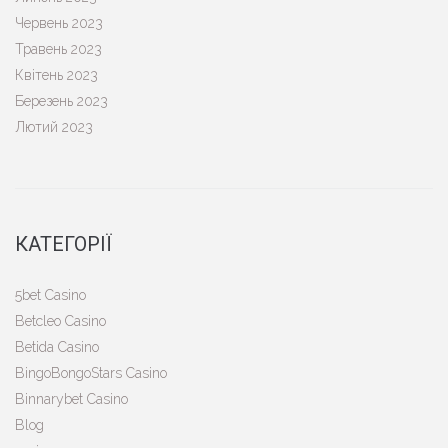
Червень 2023
Травень 2023
Квітень 2023
Березень 2023
Лютий 2023
КАТЕГОРІЇ
5bet Casino
Betcleo Casino
Betida Casino
BingoBongoStars Casino
Binnarybet Casino
Blog