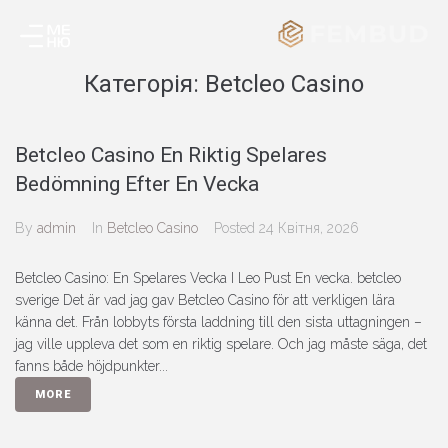
Категорія:
Betcleo Casino
Betcleo Casino En Riktig Spelares
Bedömning Efter En Vecka
By
admin
In
Betcleo Casino
Posted
24 Квітня, 2026
Betcleo Casino: En Spelares Vecka I Leo Pust En vecka. betcleo
sverige Det är vad jag gav Betcleo Casino för att verkligen lära
känna det. Från lobbyts första laddning till den sista uttagningen –
jag ville uppleva det som en riktig spelare. Och jag måste säga, det
fanns både höjdpunkter...
MORE