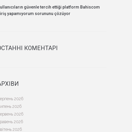
ullanıcıların güvenle tercih ettiği platform Bahiscom
iriş yapamıyorum sorununu çözüyor
ОСТАННІ КОМЕНТАРІ
АРХІВИ
ерпень 2026
ипень 2026
ервень 2026
равень 2026
вітень 2026