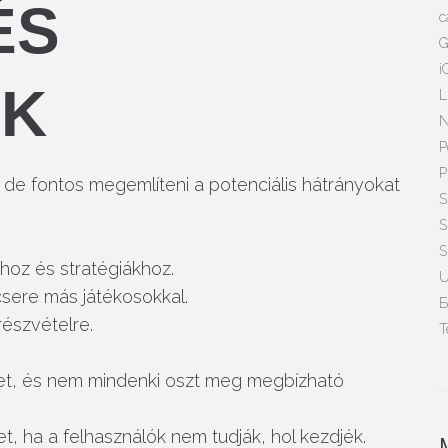
ÉS
c
G
i
OK
L
N
P
P
de fontos megemlíteni a potenciális hátrányokat
S
S
S
hoz és stratégiákhoz.
U
sere más játékosokkal.
Б
észvételre.
Т
het, és nem mindenki oszt meg megbízható
t, ha a felhasználók nem tudják, hol kezdjék.