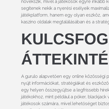
növekszik, mivel a játékosok egyre inkább 
segítenek nekik a nyerési esélyeik maximal
játékplatform, hanem egy olyan eszköz, ame
kaszino oldalak megtalálásában és a stratég
KULCSFOG
ÁTTEKINT
A gurulo alapvetően egy online közösségi 
nyújt információkat, stratégiákat és eszközö
egy helyen összegyűjtse a legfrissebb híre
játékokhoz, mint például a póker, blackjack 
játékosok számára, mivel lehetőséget bizto