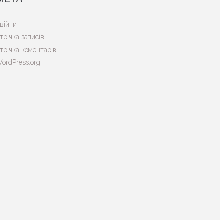
війти
трічка записів
трічка коментарів
ordPress.org