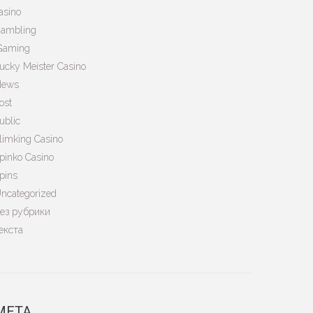
asino
ambling
Gaming
ucky Meister Casino
ews
ost
ublic
limking Casino
pinko Casino
pins
ncategorized
ез рубрики
екста
МЕТА