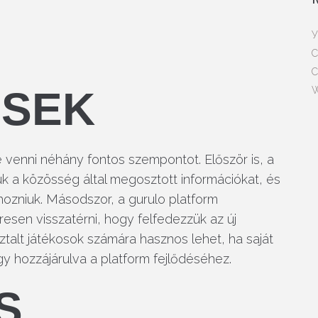
У
С
С
ÉSEK
W
venni néhány fontos szempontot. Először is, a
iük a közösség által megosztott információkat, és
 hozniuk. Másodszor, a gurulo platform
esen visszatérni, hogy felfedezzük az új
ztalt játékosok számára hasznos lehet, ha saját
gy hozzájárulva a platform fejlődéséhez.
S