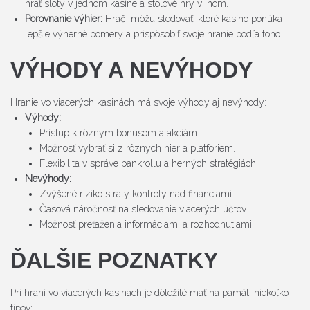
hrať sloty v jednom kasíne a stolové hry v inom.
Porovnanie výhier:
Hráči môžu sledovať, ktoré kasíno ponúka
lepšie výherné pomery a prispôsobiť svoje hranie podľa toho.
VÝHODY A NEVÝHODY
Hranie vo viacerých kasinách má svoje výhody aj nevýhody:
Výhody:
Prístup k rôznym bonusom a akciám.
Možnosť vybrať si z rôznych hier a platforiem.
Flexibilita v správe bankrollu a herných stratégiách.
Nevýhody:
Zvýšené riziko straty kontroly nad financiami.
Časová náročnosť na sledovanie viacerých účtov.
Možnosť preťaženia informáciami a rozhodnutiami.
ĎALŠIE POZNATKY
Pri hraní vo viacerých kasinách je dôležité mať na pamäti niekoľko
tipov: