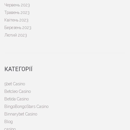
Червень 2023
Травень 2023
Квітень 2023
Березень 2023
Лютий 2023
КАТЕГОРІЇ
5bet Casino
Betcleo Casino
Betida Casino
BingoBongoStars Casino
Binnarybet Casino
Blog
casino