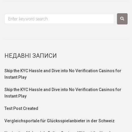
НЕДАВНІ ЗАПИСИ
Skip the KYC Hassle and Dive into No Verification Casinos for
Instant Play
Skip the KYC Hassle and Dive into No Verification Casinos for
Instant Play
Test Post Created
Vergleichsportale für Glücksspielanbieter in der Schweiz