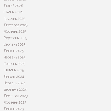
Лютий 2026
Січень 2026
Грудень 2025
Листопад 2025
Жовтень 2025
Вересень 2025
Серпень 2025
Липень 2025
Червень 2025
Травень 2025
Квітень 2025
Липень 2024
Червень 2024
Березень 2024
Листопад 2023
Жовтень 2023
Липень 2023