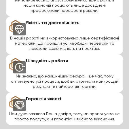
нашій команді працюють лише досвідчені
професіонали перевірені роками.
Якість та довговічність
В нашій роботі ми використовуємо лише сертифіковані
матеріали, що пройшли усі необхідні перевірки та
показали свою міцність на практиці.
Швидкість роботи
Ми знаємо, що найцінніший ресурс – це час, тому
оптимізуємо усі процеси, щоб ви отримали найкращий
результат в найкоротші терміни.
Гарантія якості
Нам дуже важлива Ваша довіра, тому ми пропонуємо не
просто послугу, а й гарантію її якісного виконання.