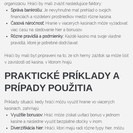
organizáciu. Hráči by mali zvážiť nasledujúce faktory:
Správa bankrollu:
Je nevyhnutné mať prehľad o svojich
financiách a rozdelení prostriedkov medzi rôzne kasína.
Časová náročnosť:
Hranie v viacerých kasinách môže vyžadovať
viac času na sledovanie hier a bonusov.
Rôzne pravidlá a podmienky:
Každé kasíno má svoje vlastné
pravidlá, ktoré je potrebné dodržiavať.
Hráči by mali byť pripravení na to, že ich herný zážitok sa môže líšiť
v závislosti od kasína, v ktorom hrajú.
PRAKTICKÉ PRÍKLADY A
PRÍPADY POUŽITIA
Príklady situácií, kedy hráči môžu využiť hranie vo viacerých
kasinách, zahŕňajú:
Využitie bonusov:
Hráč môže získať uvítací bonus v jednom
kasíne a následne využiť bezplatné otočky v inom.
Diverzifikácia hier:
Hráči, ktorí majú radi rôzne typy hier, môžu