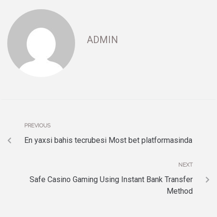
ADMIN
PREVIOUS
En yaxsi bahis tecrubesi Most bet platformasinda
NEXT
Safe Casino Gaming Using Instant Bank Transfer
Method