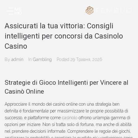
Assicurati la tua vittoria: Consigli
intelligenti per concorsi da Casinolo
Casino
By
admin
In
Gambling
Posted
29 Травня, 2026
Strategie di Gioco Intelligenti per Vincere al
Casinò Online
Approcciare il mondo dei casinò online con una strategia ben
definita è fondamentale per massimizzare le proprie possibilità di
successo, e piattaforme come
casinolo
offrono un’ampia gamma di
opzioni per iniziare. Non si tratta solo di fortuna, ma anche di abilità
nel prendere decisioni informate. Comprendere le regole dei giochi,