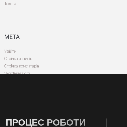
Текста
МЕТА
Увійти
Стрічка записів
Стрічка коментарів
WordPress.org
ІНШІ ПОСЛУГИ
ПРОЦЕС РОБОТИ