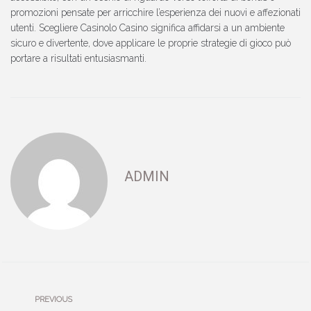
promozioni pensate per arricchire l’esperienza dei nuovi e affezionati
utenti. Scegliere Casinolo Casino significa affidarsi a un ambiente
sicuro e divertente, dove applicare le proprie strategie di gioco può
portare a risultati entusiasmanti.
ADMIN
PREVIOUS