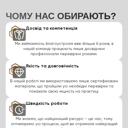
ЧОМУ НАС ОБИРАЮТЬ?
Досвід та компетенція
Ми займаємось благоустроєм вже більше 6 років, в
нашій команді працюють лише досвідчені
професіонали перевірені роками.
Якість та довговічність
В нашій роботі ми використовуємо лише сертифіковані
матеріали, що пройшли усі необхідні перевірки та
показали свою міцність на практиці.
Швидкість роботи
Ми знаємо, що найцінніший ресурс – це час, тому
оптимізуємо усі процеси, щоб ви отримали найкращий