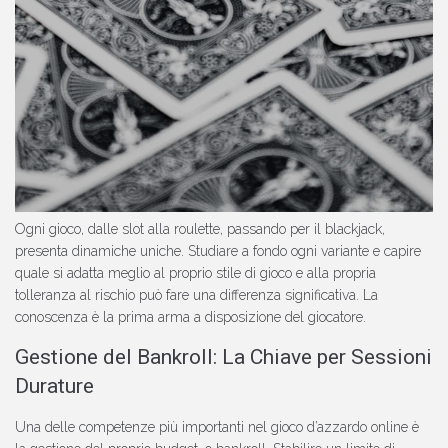
Ogni gioco, dalle slot alla roulette, passando per il blackjack,
presenta dinamiche uniche. Studiare a fondo ogni variante e capire
quale si adatta meglio al proprio stile di gioco e alla propria
tolleranza al rischio può fare una differenza significativa. La
conoscenza è la prima arma a disposizione del giocatore.
Gestione del Bankroll: La Chiave per Sessioni
Durature
Una delle competenze più importanti nel gioco d’azzardo online è