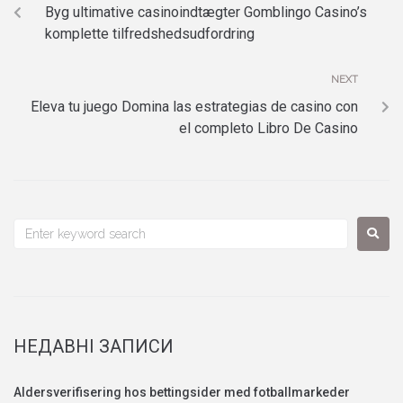
Byg ultimative casinoindtægter Gomblingo Casino’s
komplette tilfredshedsudfordring
NEXT
Eleva tu juego Domina las estrategias de casino con
el completo Libro De Casino
НЕДАВНІ ЗАПИСИ
Aldersverifisering hos bettingsider med fotballmarkeder