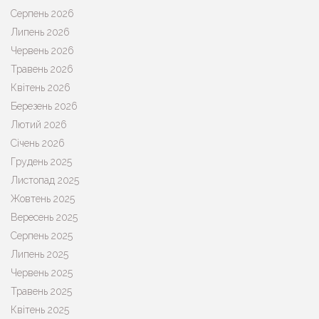
Серпень 2026
Липень 2026
Червень 2026
Травень 2026
Квітень 2026
Березень 2026
Лютий 2026
Січень 2026
Грудень 2025
Листопад 2025
Жовтень 2025
Вересень 2025
Серпень 2025
Липень 2025
Червень 2025
Травень 2025
Квітень 2025