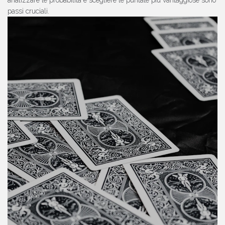
analizzare le probabilità e scegliere le puntate più vantaggiose sono
passi cruciali.