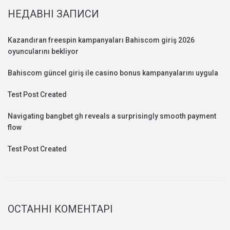
НЕДАВНІ ЗАПИСИ
Kazandıran freespin kampanyaları Bahiscom giriş 2026
oyuncularını bekliyor
Bahiscom güncel giriş ile casino bonus kampanyalarını uygula
Test Post Created
Navigating bangbet gh reveals a surprisingly smooth payment
flow
Test Post Created
ОСТАННІ КОМЕНТАРІ