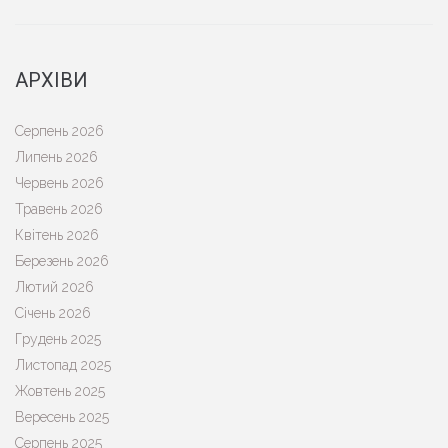
АРХІВИ
Серпень 2026
Липень 2026
Червень 2026
Травень 2026
Квітень 2026
Березень 2026
Лютий 2026
Січень 2026
Грудень 2025
Листопад 2025
Жовтень 2025
Вересень 2025
Серпень 2025