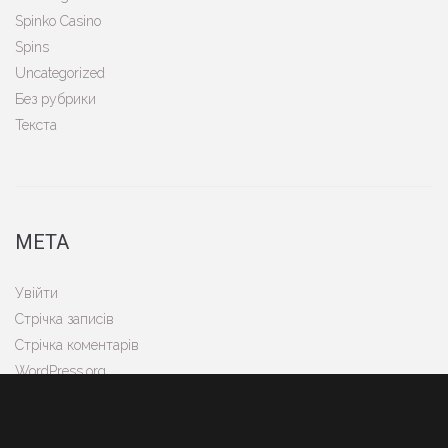
Spinko Casino
Spins
Uncategorized
Без рубрики
Текста
МЕТА
Увійти
Стрічка записів
Стрічка коментарів
WordPress.org