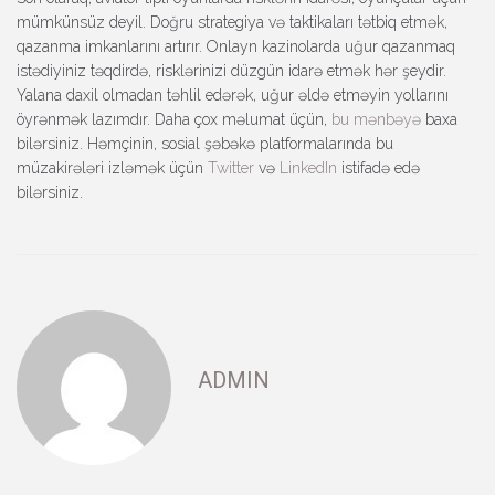
mümkünsüz deyil. Doğru strategiya və taktikaları tətbiq etmək,
qazanma imkanlarını artırır. Onlayn kazinolarda uğur qazanmaq
istədiyiniz təqdirdə, risklərinizi düzgün idarə etmək hər şeydir.
Yalana daxil olmadan təhlil edərək, uğur əldə etməyin yollarını
öyrənmək lazımdır. Daha çox məlumat üçün,
bu mənbəyə
baxa
bilərsiniz. Həmçinin, sosial şəbəkə platformalarında bu
müzakirələri izləmək üçün
Twitter
və
LinkedIn
istifadə edə
bilərsiniz.
ADMIN