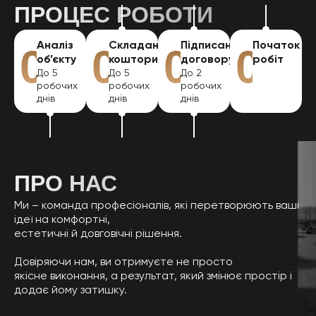
ПРОЦЕС РОБОТИ
Аналіз
Складання
Підписання
Початок
01
02
03
04
об’єкту
кошторису
договору
робіт
До 5
До 5
До 2
робочих
робочих
робочих
днів
днів
днів
ПРО НАС
Ми – команда професіоналів, які перетворюють ваші
ідеї на комфортні,
естетичні й довговічні рішення.
Довіряючи нам, ви отримуєте не просто
якісне виконання, а результат, який змінює простір і
додає йому затишку.