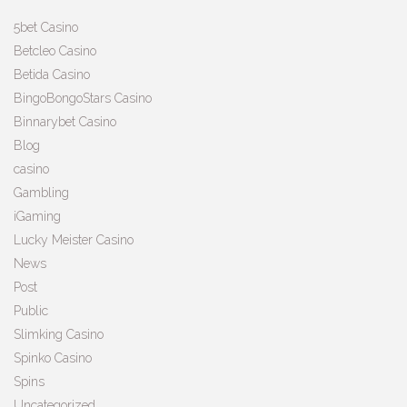
5bet Casino
Betcleo Casino
Betida Casino
BingoBongoStars Casino
Binnarybet Casino
Blog
casino
Gambling
iGaming
Lucky Meister Casino
News
Post
Public
Slimking Casino
Spinko Casino
Spins
Uncategorized