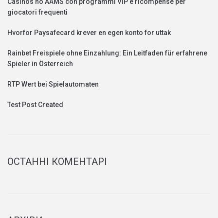
Casinos no AAMS con programmi VIP e ricompense per
giocatori frequenti
Hvorfor Paysafecard krever en egen konto for uttak
Rainbet Freispiele ohne Einzahlung: Ein Leitfaden für erfahrene
Spieler in Österreich
RTP Wert bei Spielautomaten
Test Post Created
ОСТАННІ КОМЕНТАРІ