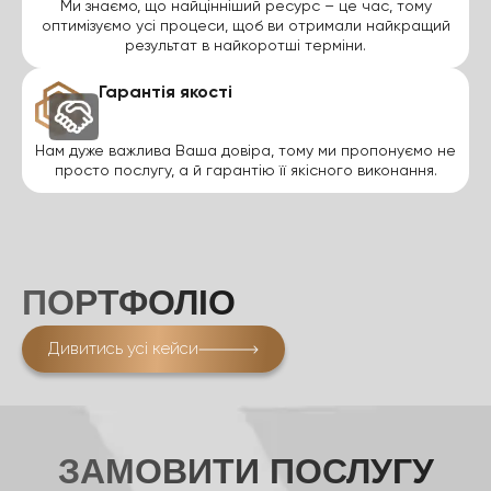
Ми знаємо, що найцінніший ресурс – це час, тому
оптимізуємо усі процеси, щоб ви отримали найкращий
результат в найкоротші терміни.
Гарантія якості
Нам дуже важлива Ваша довіра, тому ми пропонуємо не
просто послугу, а й гарантію її якісного виконання.
ПОРТФОЛІО
Дивитись усі кейси
ЗАМОВИТИ ПОСЛУГУ