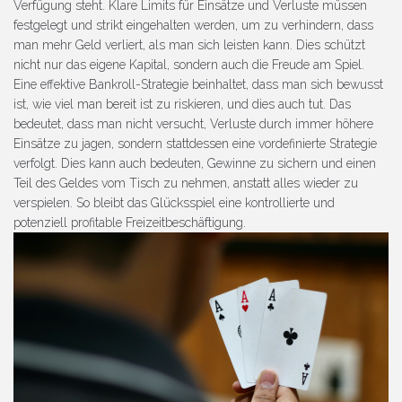
Verfügung steht. Klare Limits für Einsätze und Verluste müssen
festgelegt und strikt eingehalten werden, um zu verhindern, dass
man mehr Geld verliert, als man sich leisten kann. Dies schützt
nicht nur das eigene Kapital, sondern auch die Freude am Spiel.
Eine effektive Bankroll-Strategie beinhaltet, dass man sich bewusst
ist, wie viel man bereit ist zu riskieren, und dies auch tut. Das
bedeutet, dass man nicht versucht, Verluste durch immer höhere
Einsätze zu jagen, sondern stattdessen eine vordefinierte Strategie
verfolgt. Dies kann auch bedeuten, Gewinne zu sichern und einen
Teil des Geldes vom Tisch zu nehmen, anstatt alles wieder zu
verspielen. So bleibt das Glücksspiel eine kontrollierte und
potenziell profitable Freizeitbeschäftigung.