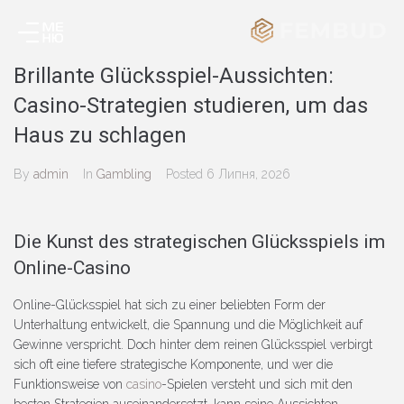
Brillante Glücksspiel-Aussichten:
Casino-Strategien studieren, um das
Haus zu schlagen
By
admin
In
Gambling
Posted
6 Липня, 2026
Die Kunst des strategischen Glücksspiels im
Online-Casino
Online-Glücksspiel hat sich zu einer beliebten Form der
Unterhaltung entwickelt, die Spannung und die Möglichkeit auf
Gewinne verspricht. Doch hinter dem reinen Glücksspiel verbirgt
sich oft eine tiefere strategische Komponente, und wer die
Funktionsweise von
casino
-Spielen versteht und sich mit den