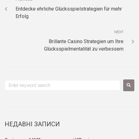
Entdecke ehrliche Glücksspielstrategien für mehr
Erfolg
NEXT
Brillante Casino Strategien um Ihre
Glücksspielmentalität zu verbessern
НЕДАВНІ ЗАПИСИ