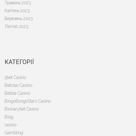
Травень 2023
Квітень 2023
Березень 2023
Лютий 2023
КАТЕГОРІЇ
5bet Casino
Betcleo Casino
Betida Casino
BingoBongoStars Casino
Binnarybet Casino
Blog
casino
Gambling