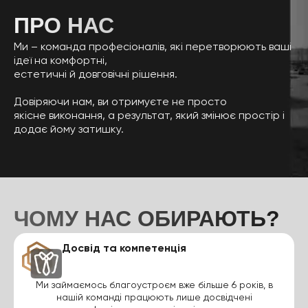
ПРО НАС
Ми – команда професіоналів, які перетворюють ваші
ідеї на комфортні,
естетичні й довговічні рішення.
Довіряючи нам, ви отримуєте не просто
якісне виконання, а результат, який змінює простір і
додає йому затишку.
ЧОМУ НАС ОБИРАЮТЬ?
Досвід та компетенція
Ми займаємось благоустроєм вже більше 6 років, в
нашій команді працюють лише досвідчені