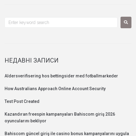
НЕДАВНІ ЗАПИСИ
Aldersverifisering hos bettingsider med fotballmarkeder
How Australians Approach Online Account Security
Test Post Created
Kazandıran freespin kampanyaları Bahiscom giriş 2026
oyuncularını bekliyor
Bahiscom güncel giriş ile casino bonus kampanyalarını uygula