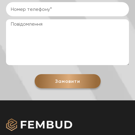
Замовити