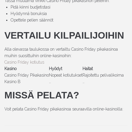
Tässä muutama vinkki Casino Friday pikakasinon peleihin:
Pidä kiinni budjetistasi
Hyödynnä bonuksia
Opettele pelien säännöt
VERTAILU KILPAILIJOIHIN
Alla olevassa taulukossa on vertailtu Casino Friday pikakasinoa
muihin suosittuihin online-kasinoihin:
Casino Friday kotiutus
Kasino
Hyödyt
Haitat
Casino Friday Pikakasino
Nopeat kotiutukset
Rajoitettu pelivalikoima
Kasino B
…
…
MISSÄ PELATA?
Voit pelata Casino Friday pikakasinoa seuraavilla online-kasinoilla: