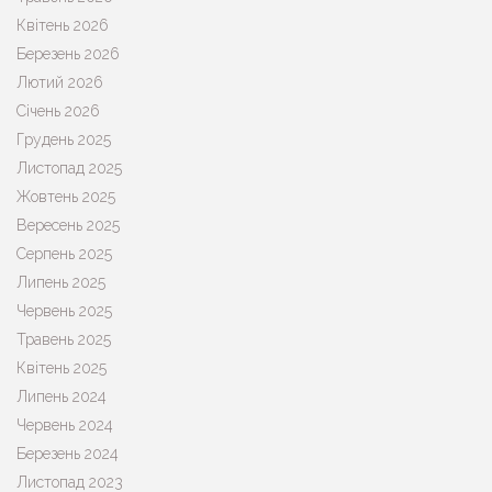
Квітень 2026
Березень 2026
Лютий 2026
Січень 2026
Грудень 2025
Листопад 2025
Жовтень 2025
Вересень 2025
Серпень 2025
Липень 2025
Червень 2025
Травень 2025
Квітень 2025
Липень 2024
Червень 2024
Березень 2024
Листопад 2023