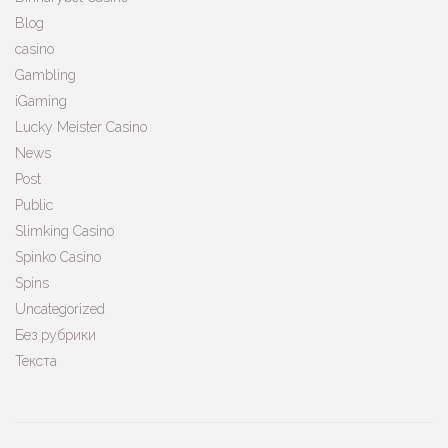
Blog
casino
Gambling
iGaming
Lucky Meister Casino
News
Post
Public
Slimking Casino
Spinko Casino
Spins
Uncategorized
Без рубрики
Текста