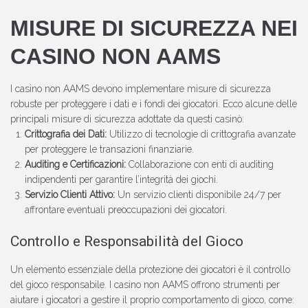
MISURE DI SICUREZZA NEI
CASINO NON AAMS
I casino non AAMS devono implementare misure di sicurezza
robuste per proteggere i dati e i fondi dei giocatori. Ecco alcune delle
principali misure di sicurezza adottate da questi casinò:
Crittografia dei Dati:
Utilizzo di tecnologie di crittografia avanzate
per proteggere le transazioni finanziarie.
Auditing e Certificazioni:
Collaborazione con enti di auditing
indipendenti per garantire l’integrità dei giochi.
Servizio Clienti Attivo:
Un servizio clienti disponibile 24/7 per
affrontare eventuali preoccupazioni dei giocatori.
Controllo e Responsabilità del Gioco
Un elemento essenziale della protezione dei giocatori è il controllo
del gioco responsabile. I casino non AAMS offrono strumenti per
aiutare i giocatori a gestire il proprio comportamento di gioco, come: