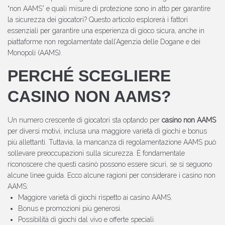
“non AAMS” e quali misure di protezione sono in atto per garantire
la sicurezza dei giocatori? Questo articolo esplorerà i fattori
essenziali per garantire una esperienza di gioco sicura, anche in
piattaforme non regolamentate dall’Agenzia delle Dogane e dei
Monopoli (AAMS).
PERCHÉ SCEGLIERE
CASINO NON AAMS?
Un numero crescente di giocatori sta optando per
casino non AAMS
per diversi motivi, inclusa una maggiore varietà di giochi e bonus
più allettanti. Tuttavia, la mancanza di regolamentazione AAMS può
sollevare preoccupazioni sulla sicurezza. È fondamentale
riconoscere che questi casinò possono essere sicuri, se si seguono
alcune linee guida. Ecco alcune ragioni per considerare i casino non
AAMS:
Maggiore varietà di giochi rispetto ai casino AAMS.
Bonus e promozioni più generosi.
Possibilità di giochi dal vivo e offerte speciali.