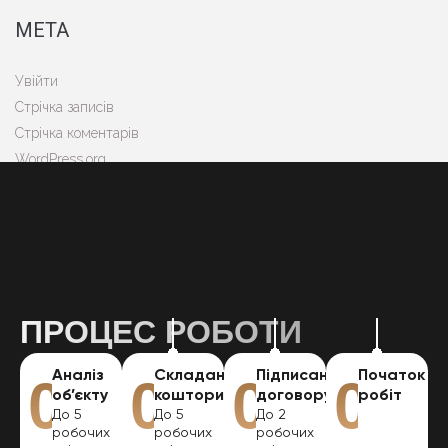
МЕТА
Увійти
Стрічка записів
Стрічка коментарів
WordPress.org
ІНШІ ПОСЛУГИ
ПРОЦЕС РОБОТИ
Аналіз
Складання
Підписання
Початок
01
02
03
04
об’єкту
кошторису
договору
робіт
До 5
До 5
До 2
робочих
робочих
робочих