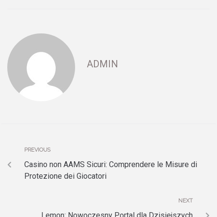
ADMIN
PREVIOUS
Casino non AAMS Sicuri: Comprendere le Misure di
Protezione dei Giocatori
NEXT
Lemon: Nowoczesny Portal dla Dzisiejszych