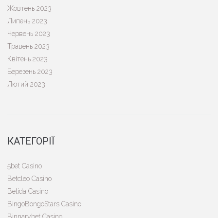
Жовтень 2023
Липень 2023
Червень 2023
Травень 2023
Квітень 2023
Березень 2023
Лютий 2023
КАТЕГОРІЇ
5bet Casino
Betcleo Casino
Betida Casino
BingoBongoStars Casino
Binnarybet Casino