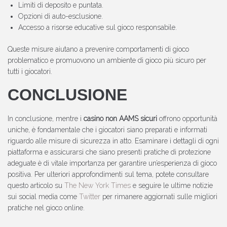
Limiti di deposito e puntata.
Opzioni di auto-esclusione.
Accesso a risorse educative sul gioco responsabile.
Queste misure aiutano a prevenire comportamenti di gioco
problematico e promuovono un ambiente di gioco più sicuro per
tutti i giocatori.
CONCLUSIONE
In conclusione, mentre i
casino non AAMS sicuri
offrono opportunità
uniche, è fondamentale che i giocatori siano preparati e informati
riguardo alle misure di sicurezza in atto. Esaminare i dettagli di ogni
piattaforma e assicurarsi che siano presenti pratiche di protezione
adeguate è di vitale importanza per garantire un’esperienza di gioco
positiva. Per ulteriori approfondimenti sul tema, potete consultare
questo articolo su
The New York Times
e seguire le ultime notizie
sui social media come
Twitter
per rimanere aggiornati sulle migliori
pratiche nel gioco online.