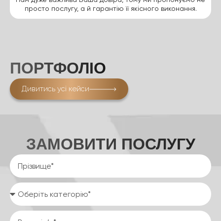
просто послугу, а й гарантію її якісного виконання.
ПОРТФОЛІО
Дивитись усі кейси
ЗАМОВИТИ ПОСЛУГУ