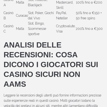
Malta
Mastercard,
100% fino a €200
A
Blackjack
Skrill
Casinò
Slot, Poker, Giochi
PayPal,
50% fino a €150 +
Curacao
B
dal Vivo
Neteller
50 free spins
Slot, Bingo,
Casinò
Cryptovalute,
Malta
Scommesse
200% fino a €300
C
Visa
sportive
ANALISI DELLE
RECENSIONI: COSA
DICONO I GIOCATORI SUI
CASINO SICURI NON
AAMS
Leggere le recensioni degli utenti può fornire informazioni preziose
sulle esperienze reali in questi casinò. Molti giocatori lodano la
velocità dei prelievi in alcuni siti, mentre altri lamentano difficoltà