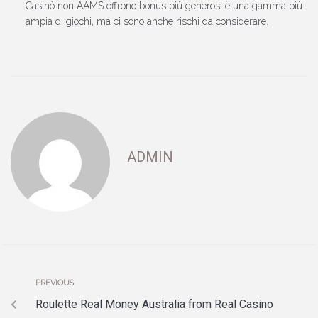
Casinò non AAMS offrono bonus più generosi e una gamma più
ampia di giochi, ma ci sono anche rischi da considerare.
ADMIN
PREVIOUS
Roulette Real Money Australia from Real Casino