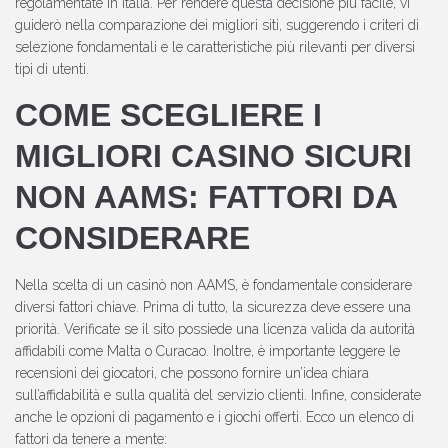
regolamentate in Italia. Per rendere questa decisione più facile, vi
guiderò nella comparazione dei migliori siti, suggerendo i criteri di
selezione fondamentali e le caratteristiche più rilevanti per diversi
tipi di utenti.
COME SCEGLIERE I
MIGLIORI CASINO SICURI
NON AAMS: FATTORI DA
CONSIDERARE
Nella scelta di un casinò non AAMS, è fondamentale considerare
diversi fattori chiave. Prima di tutto, la sicurezza deve essere una
priorità. Verificate se il sito possiede una licenza valida da autorità
affidabili come Malta o Curacao. Inoltre, è importante leggere le
recensioni dei giocatori, che possono fornire un’idea chiara
sull’affidabilità e sulla qualità del servizio clienti. Infine, considerate
anche le opzioni di pagamento e i giochi offerti. Ecco un elenco di
fattori da tenere a mente: