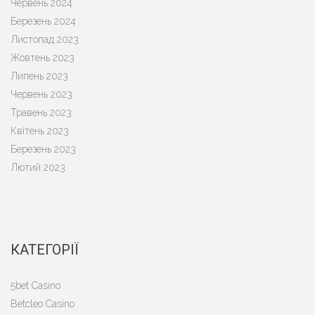
Червень 2024
Березень 2024
Листопад 2023
Жовтень 2023
Липень 2023
Червень 2023
Травень 2023
Квітень 2023
Березень 2023
Лютий 2023
КАТЕГОРІЇ
5bet Casino
Betcleo Casino