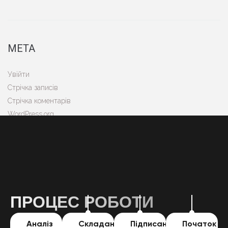
МЕТА
Увійти
Стрічка записів
Стрічка коментарів
WordPress.org
ІНШІ ПОСЛУГИ
ПРОЦЕС РОБОТИ
Аналіз
Складання
Підписання
Початок