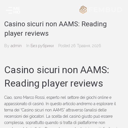
Casino sicuri non AAMS: Reading
player reviews
By
admin
In
Без рубрики
Posted
26 Травня, 2026
Casino sicuri non AAMS:
Reading player reviews
Ciao, sono Marco Rossi, esperto nel settore dei giochi online e
appassionato di casinò. In questo articolo andremo a esplorare il
tema dei “Casino sicuri non AAMS” attraverso l’analisi delle
recensioni dei giocatori. La scelta del casinò giusto può essere
complessa, soprattutto quando si tratta di piattaforme non