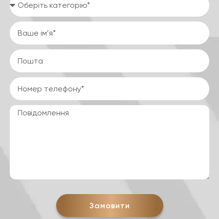
Замовити