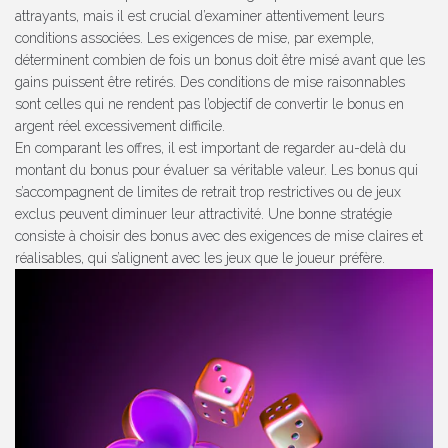
attrayants, mais il est crucial d’examiner attentivement leurs
conditions associées. Les exigences de mise, par exemple,
déterminent combien de fois un bonus doit être misé avant que les
gains puissent être retirés. Des conditions de mise raisonnables
sont celles qui ne rendent pas l’objectif de convertir le bonus en
argent réel excessivement difficile.
En comparant les offres, il est important de regarder au-delà du
montant du bonus pour évaluer sa véritable valeur. Les bonus qui
s’accompagnent de limites de retrait trop restrictives ou de jeux
exclus peuvent diminuer leur attractivité. Une bonne stratégie
consiste à choisir des bonus avec des exigences de mise claires et
réalisables, qui s’alignent avec les jeux que le joueur préfère.