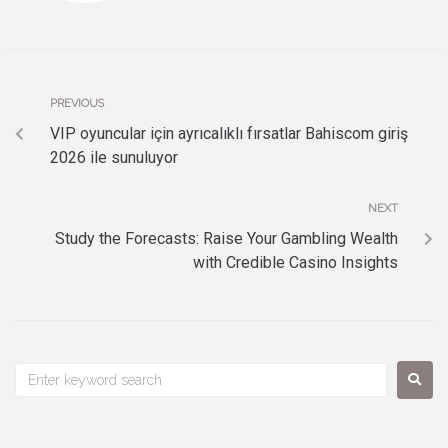
PREVIOUS
VIP oyuncular için ayrıcalıklı fırsatlar Bahiscom giriş
2026 ile sunuluyor
NEXT
Study the Forecasts: Raise Your Gambling Wealth
with Credible Casino Insights