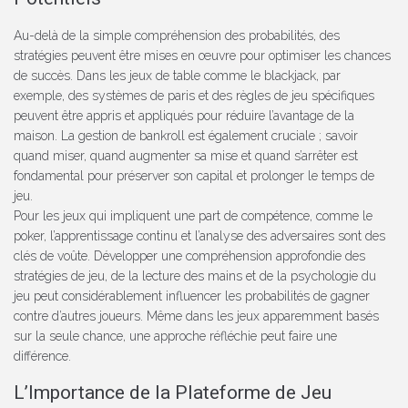
Au-delà de la simple compréhension des probabilités, des
stratégies peuvent être mises en œuvre pour optimiser les chances
de succès. Dans les jeux de table comme le blackjack, par
exemple, des systèmes de paris et des règles de jeu spécifiques
peuvent être appris et appliqués pour réduire l’avantage de la
maison. La gestion de bankroll est également cruciale ; savoir
quand miser, quand augmenter sa mise et quand s’arrêter est
fondamental pour préserver son capital et prolonger le temps de
jeu.
Pour les jeux qui impliquent une part de compétence, comme le
poker, l’apprentissage continu et l’analyse des adversaires sont des
clés de voûte. Développer une compréhension approfondie des
stratégies de jeu, de la lecture des mains et de la psychologie du
jeu peut considérablement influencer les probabilités de gagner
contre d’autres joueurs. Même dans les jeux apparemment basés
sur la seule chance, une approche réfléchie peut faire une
différence.
L’Importance de la Plateforme de Jeu