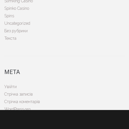
Slimking Casino
Spinko Casino
Spins
Uncategorized
Без рубрики
Текста
МЕТА
Увійти
Стрічка записів
Стрічка коментарів
WordPress.org