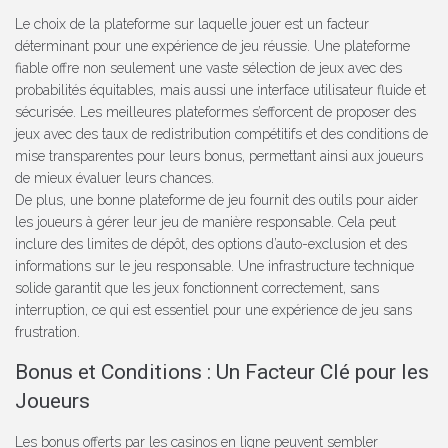
Le choix de la plateforme sur laquelle jouer est un facteur
déterminant pour une expérience de jeu réussie. Une plateforme
fiable offre non seulement une vaste sélection de jeux avec des
probabilités équitables, mais aussi une interface utilisateur fluide et
sécurisée. Les meilleures plateformes s’efforcent de proposer des
jeux avec des taux de redistribution compétitifs et des conditions de
mise transparentes pour leurs bonus, permettant ainsi aux joueurs
de mieux évaluer leurs chances.
De plus, une bonne plateforme de jeu fournit des outils pour aider
les joueurs à gérer leur jeu de manière responsable. Cela peut
inclure des limites de dépôt, des options d’auto-exclusion et des
informations sur le jeu responsable. Une infrastructure technique
solide garantit que les jeux fonctionnent correctement, sans
interruption, ce qui est essentiel pour une expérience de jeu sans
frustration.
Bonus et Conditions : Un Facteur Clé pour les
Joueurs
Les bonus offerts par les casinos en ligne peuvent sembler