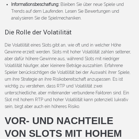
Informationsbeschaffung:
Bleiben Sie über neue Spiele und
Trends auf dem Laufenden. Lesen Sie Bewertungen und
analysieren Sie die Spielmechaniken.
Die Rolle der Volatilität
Die Volatilität eines Slots gibt an, wie oft und in welcher Höhe
Gewinne erzielt werden. Slots mit hoher Volatilität zahlen seltener,
aber dafür höhere Gewinne aus, während Slots mit niedriger
Volatilität häufiger, aber kleinere Beträge auszahlen. Erfahrene
Spieler berücksichtigen die Volatilität bei der Auswahl ihrer Spiele,
um ihre Strategie an ihre Risikobereitschaft anzupassen. Es ist
wichtig zu verstehen, dass RTP und Volatilität zwei
unterschiedliche, aber miteinander verbundene Faktoren sind. Ein
Slot mit hohem RTP und hoher Volatilität kann potenziell lukrativ
sein, birgt aber auch ein höheres Risiko.
VOR- UND NACHTEILE
VON SLOTS MIT HOHEM