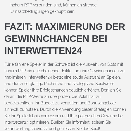
hohem RTP verbunden sind, können an strenge
Umsatzbedingungen geknüpft sein.
FAZIT: MAXIMIERUNG DER
GEWINNCHANCEN BEI
INTERWETTEN24
Für erfahrene Spieler in der Schweiz ist die Auswahl von Slots mit
hohem RTP ein entscheidender Faktor, um ihre Gewinnchancen zu
maximieren. Interwetten24 bietet eine solide Auswahl an Spielen,
und durch sorgfältige Recherche und strategische Spielweise
können Spieler ihre Erfolgschancen deutlich erhöhen. Denken Sie
daran, die RTP-Werte zu überprüfen, die Volatilität zu
berücksichtigen, Ihr Budget zu verwalten und Bonusangebote
sinnvoll zu nutzen. Durch die Anwendung dieser Strategien können
Sie Ihr Spielerlebnis verbessern und Ihre potenziellen Gewinne bei
Interwetten24 optimieren. Bleiben Sie informiert, spielen Sie
verantwortungsbewusst und geniessen Sie das Spiel!