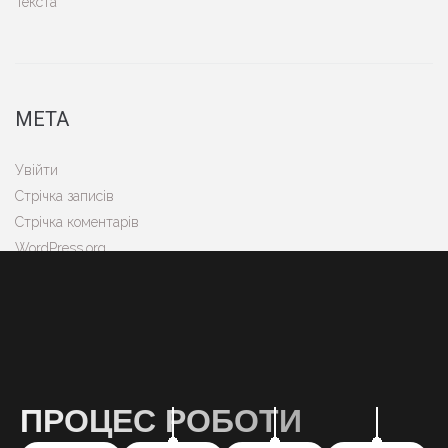
Текста
МЕТА
Увійти
Стрічка записів
Стрічка коментарів
WordPress.org
ІНШІ ПОСЛУГИ
ПРОЦЕС РОБОТИ