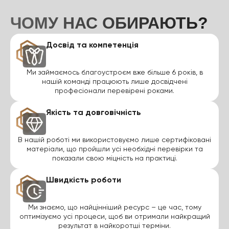
ЧОМУ НАС ОБИРАЮТЬ?
Досвід та компетенція
Ми займаємось благоустроєм вже більше 6 років, в
нашій команді працюють лише досвідчені
професіонали перевірені роками.
Якість та довговічність
В нашій роботі ми використовуємо лише сертифіковані
матеріали, що пройшли усі необхідні перевірки та
показали свою міцність на практиці.
Швидкість роботи
Ми знаємо, що найцінніший ресурс – це час, тому
оптимізуємо усі процеси, щоб ви отримали найкращий
результат в найкоротші терміни.