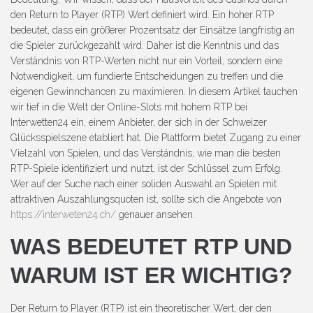
den Return to Player (RTP) Wert definiert wird. Ein hoher RTP
bedeutet, dass ein größerer Prozentsatz der Einsätze langfristig an
die Spieler zurückgezahlt wird. Daher ist die Kenntnis und das
Verständnis von RTP-Werten nicht nur ein Vorteil, sondern eine
Notwendigkeit, um fundierte Entscheidungen zu treffen und die
eigenen Gewinnchancen zu maximieren. In diesem Artikel tauchen
wir tief in die Welt der Online-Slots mit hohem RTP bei
Interwetten24 ein, einem Anbieter, der sich in der Schweizer
Glücksspielszene etabliert hat. Die Plattform bietet Zugang zu einer
Vielzahl von Spielen, und das Verständnis, wie man die besten
RTP-Spiele identifiziert und nutzt, ist der Schlüssel zum Erfolg.
Wer auf der Suche nach einer soliden Auswahl an Spielen mit
attraktiven Auszahlungsquoten ist, sollte sich die Angebote von
https://interweten24.ch/
genauer ansehen.
WAS BEDEUTET RTP UND
WARUM IST ER WICHTIG?
Der Return to Player (RTP) ist ein theoretischer Wert, der den