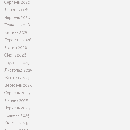
Серпень 2026
Липень 2026
Червень 2026
Травень 2026
Квітень 2026
Березень 2026
Лютий 2026
Січень 2026
Грудень 2025
Листопад 2025
Жовтень 2025
Вересень 2025
Серпень 2025
Липень 2025
Червень 2025
Травень 2025
Квітень 2025