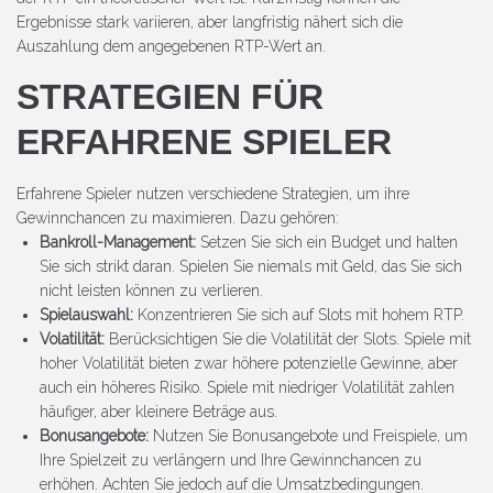
Ergebnisse stark variieren, aber langfristig nähert sich die
Auszahlung dem angegebenen RTP-Wert an.
STRATEGIEN FÜR
ERFAHRENE SPIELER
Erfahrene Spieler nutzen verschiedene Strategien, um ihre
Gewinnchancen zu maximieren. Dazu gehören:
Bankroll-Management:
Setzen Sie sich ein Budget und halten
Sie sich strikt daran. Spielen Sie niemals mit Geld, das Sie sich
nicht leisten können zu verlieren.
Spielauswahl:
Konzentrieren Sie sich auf Slots mit hohem RTP.
Volatilität:
Berücksichtigen Sie die Volatilität der Slots. Spiele mit
hoher Volatilität bieten zwar höhere potenzielle Gewinne, aber
auch ein höheres Risiko. Spiele mit niedriger Volatilität zahlen
häufiger, aber kleinere Beträge aus.
Bonusangebote:
Nutzen Sie Bonusangebote und Freispiele, um
Ihre Spielzeit zu verlängern und Ihre Gewinnchancen zu
erhöhen. Achten Sie jedoch auf die Umsatzbedingungen.