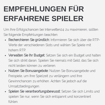
EMPFEHLUNGEN FÜR
ERFAHRENE SPIELER
Um Ihre Erfolgschancen bei Interwetten24 zu maximieren, sollten
Sie folgende Empfehlungen beachten:
Recherchieren Sie gründlich:
Informieren Sie sich über die RTP-
Werte der verschiedenen Slots und wählen Sie Spiele mit
hohem RTP.
Verwalten Sie Ihr Budget:
Setzen Sie sich ein Budget und halten
Sie sich strikt daran. Spielen Sie niemals mit Geld, das Sie sich
nicht leisten können zu verlieren.
Nutzen Sie Bonusangebote:
Nutzen Sie Bonusangebote und
Freispiele, um Ihre Spielzeit zu verlängern und Ihre
Gewinnchancen zu erhöhen. Achten Sie jedoch auf die
Umsatzbedingungen.
Spielen Sie verantwortungsbewusst:
Setzen Sie sich Limits und
spielen Sie nur, wenn Sie sich entspannt und konzentriert
fühlen.