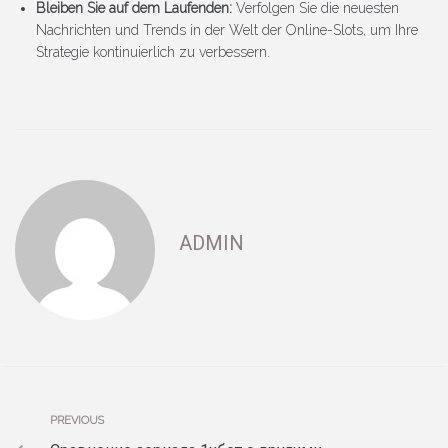
Bleiben Sie auf dem Laufenden:
Verfolgen Sie die neuesten
Nachrichten und Trends in der Welt der Online-Slots, um Ihre
Strategie kontinuierlich zu verbessern.
ADMIN
PREVIOUS