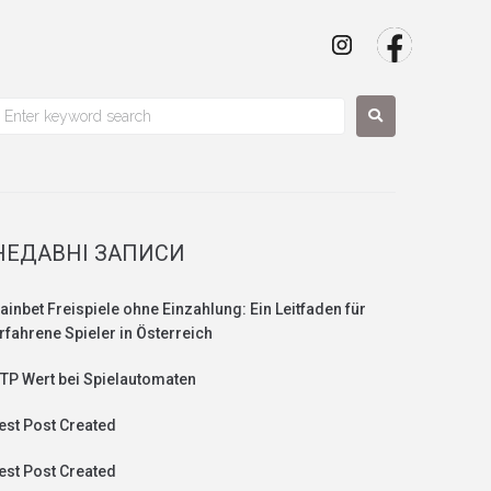
НЕДАВНІ ЗАПИСИ
ainbet Freispiele ohne Einzahlung: Ein Leitfaden für
rfahrene Spieler in Österreich
TP Wert bei Spielautomaten
est Post Created
est Post Created