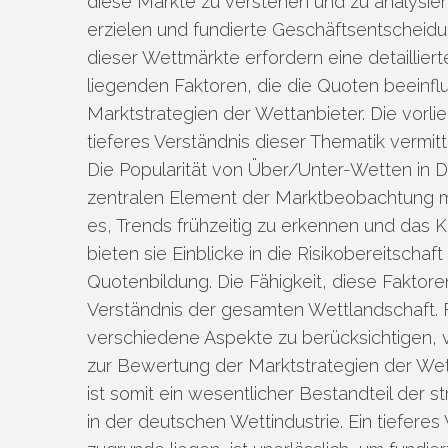
diese Märkte zu verstehen und zu analysier
erzielen und fundierte Geschäftsentscheidu
dieser Wettmärkte erfordern eine detaillie
liegenden Faktoren, die die Quoten beeinfl
Marktstrategien der Wettanbieter. Die vorl
tieferes Verständnis dieser Thematik vermitt
Die Popularität von Über/Unter-Wetten in 
zentralen Element der Marktbeobachtung m
es, Trends frühzeitig zu erkennen und das
bieten sie Einblicke in die Risikobereitschaf
Quotenbildung. Die Fähigkeit, diese Faktore
Verständnis der gesamten Wettlandschaft. F
verschiedene Aspekte zu berücksichtigen, 
zur Bewertung der Marktstrategien der We
ist somit ein wesentlicher Bestandteil der
in der deutschen Wettindustrie. Ein tiefer