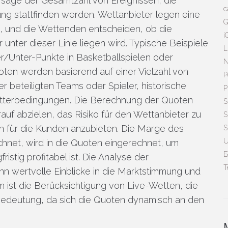
sage der Gesamtzahl von Ereignissen, die
c
ung stattfinden werden. Wettanbieter legen eine
G
”), und die Wettenden entscheiden, ob die
i
 unter dieser Linie liegen wird. Typische Beispiele
L
er/Unter-Punkte in Basketballspielen oder
N
oten werden basierend auf einer Vielzahl von
P
r beteiligten Teams oder Spieler, historische
P
etterbedingungen. Die Berechnung der Quoten
S
auf abzielen, das Risiko für den Wettanbieter zu
S
en für die Kunden anzubieten. Die Marge des
S
U
chnet, wird in die Quoten eingerechnet, um
Б
istig profitabel ist. Die Analyse der
Т
n wertvolle Einblicke in die Marktstimmung und
 ist die Berücksichtigung von Live-Wetten, die
Bedeutung, da sich die Quoten dynamisch an den