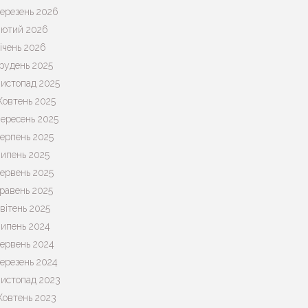
ерезень 2026
ютий 2026
ічень 2026
рудень 2025
истопад 2025
овтень 2025
ересень 2025
ерпень 2025
ипень 2025
ервень 2025
равень 2025
вітень 2025
ипень 2024
ервень 2024
ерезень 2024
истопад 2023
овтень 2023