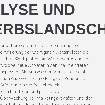
LYSE UND
RBSLANDSC
rdert eine detaillierte Untersuchung der
ntifizierung der wichtigsten Wettanbieter, die
ung ihrer Wettquoten. Die Wettbewerbslandschaft
, wobei neue Anbieter in den Markt eintreten
 anpassen. Die Analyse der Marktanteile gibt
zelnen Anbieter und ihre Fähigkeit, Kunden zu
 Wettquoten ermöglicht es, die
r zu beurteilen und potenzielle
ie Überwachung der Marketingaktivitäten und der
r ist ebenfalls von Bedeutung, da diese einen