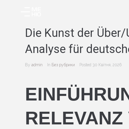
Локація:
Київська область, Бучанський р
Die Kunst der Über/
Analyse für deutsc
By
admin
In
Без рубрики
Posted
30 Квітня, 2026
EINFÜHRU
RELEVANZ