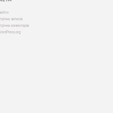
війти
трічка записів
трічка коментарів
ordPress.org