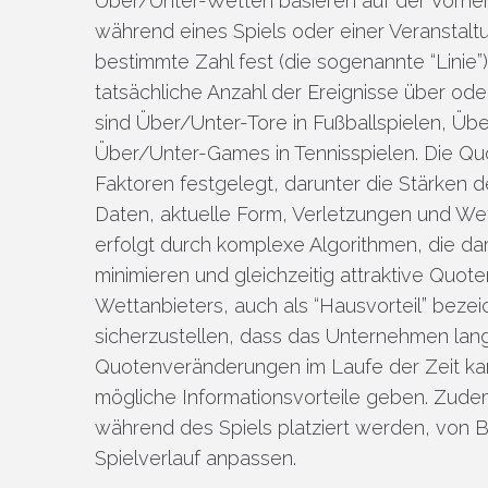
Über/Unter-Wetten basieren auf der Vorher
während eines Spiels oder einer Veranstalt
bestimmte Zahl fest (die sogenannte “Linie
tatsächliche Anzahl der Ereignisse über oder
sind Über/Unter-Tore in Fußballspielen, Üb
Über/Unter-Games in Tennisspielen. Die Qu
Faktoren festgelegt, darunter die Stärken de
Daten, aktuelle Form, Verletzungen und W
erfolgt durch komplexe Algorithmen, die dar
minimieren und gleichzeitig attraktive Quot
Wettanbieters, auch als “Hausvorteil” bezei
sicherzustellen, dass das Unternehmen langfr
Quotenveränderungen im Laufe der Zeit kan
mögliche Informationsvorteile geben. Zudem
während des Spiels platziert werden, von 
Spielverlauf anpassen.