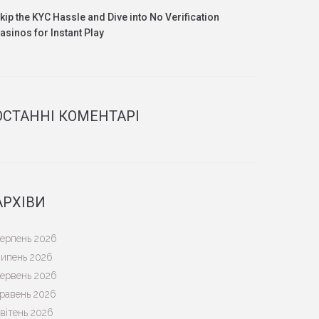
kip the KYC Hassle and Dive into No Verification
asinos for Instant Play
ОСТАННІ КОМЕНТАРІ
АРХІВИ
ерпень 2026
ипень 2026
ервень 2026
равень 2026
вітень 2026