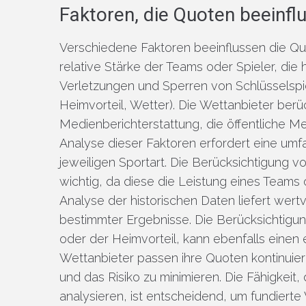
Faktoren, die Quoten beeinfl
Verschiedene Faktoren beeinflussen die Q
relative Stärke der Teams oder Spieler, die 
Verletzungen und Sperren von Schlüsselspie
Heimvorteil, Wetter). Die Wettanbieter berü
Medienberichterstattung, die öffentliche M
Analyse dieser Faktoren erfordert eine um
jeweiligen Sportart. Die Berücksichtigung 
wichtig, da diese die Leistung eines Teams 
Analyse der historischen Daten liefert wert
bestimmter Ergebnisse. Die Berücksichtigun
oder der Heimvorteil, kann ebenfalls einen 
Wettanbieter passen ihre Quoten kontinuier
und das Risiko zu minimieren. Die Fähigkeit, 
analysieren, ist entscheidend, um fundierte