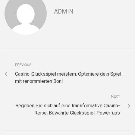
ADMIN
PREVIOUS
Casino-Glücksspiel meistern: Optimiere dein Spiel
mit renommierten Boni
NEXT
Begeben Sie sich auf eine transformative Casino-
Reise: Bewährte Glücksspiel-Power-ups