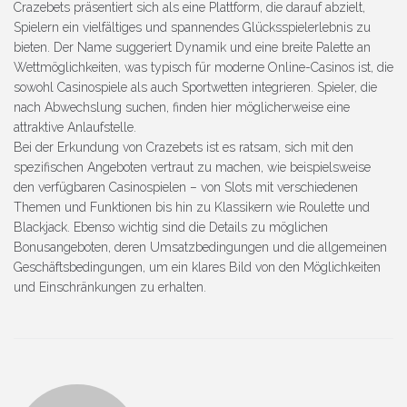
Crazebets präsentiert sich als eine Plattform, die darauf abzielt,
Spielern ein vielfältiges und spannendes Glücksspielerlebnis zu
bieten. Der Name suggeriert Dynamik und eine breite Palette an
Wettmöglichkeiten, was typisch für moderne Online-Casinos ist, die
sowohl Casinospiele als auch Sportwetten integrieren. Spieler, die
nach Abwechslung suchen, finden hier möglicherweise eine
attraktive Anlaufstelle.
Bei der Erkundung von Crazebets ist es ratsam, sich mit den
spezifischen Angeboten vertraut zu machen, wie beispielsweise
den verfügbaren Casinospielen – von Slots mit verschiedenen
Themen und Funktionen bis hin zu Klassikern wie Roulette und
Blackjack. Ebenso wichtig sind die Details zu möglichen
Bonusangeboten, deren Umsatzbedingungen und die allgemeinen
Geschäftsbedingungen, um ein klares Bild von den Möglichkeiten
und Einschränkungen zu erhalten.