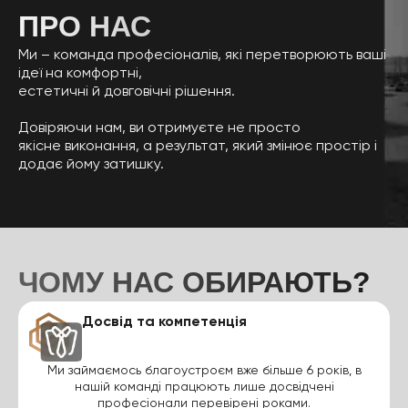
ПРО НАС
Ми – команда професіоналів, які перетворюють ваші
ідеї на комфортні,
естетичні й довговічні рішення.
Довіряючи нам, ви отримуєте не просто
якісне виконання, а результат, який змінює простір і
додає йому затишку.
ЧОМУ НАС ОБИРАЮТЬ?
Досвід та компетенція
Ми займаємось благоустроєм вже більше 6 років, в
нашій команді працюють лише досвідчені
професіонали перевірені роками.