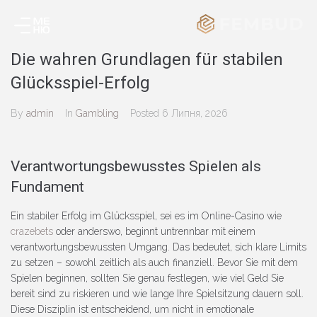
Die wahren Grundlagen für stabilen
Glücksspiel-Erfolg
By
admin
In
Gambling
Posted
6 Липня, 2026
Verantwortungsbewusstes Spielen als
Fundament
Ein stabiler Erfolg im Glücksspiel, sei es im Online-Casino wie
crazebets
oder anderswo, beginnt untrennbar mit einem
verantwortungsbewussten Umgang. Das bedeutet, sich klare Limits
zu setzen – sowohl zeitlich als auch finanziell. Bevor Sie mit dem
Spielen beginnen, sollten Sie genau festlegen, wie viel Geld Sie
bereit sind zu riskieren und wie lange Ihre Spielsitzung dauern soll.
Diese Disziplin ist entscheidend, um nicht in emotionale