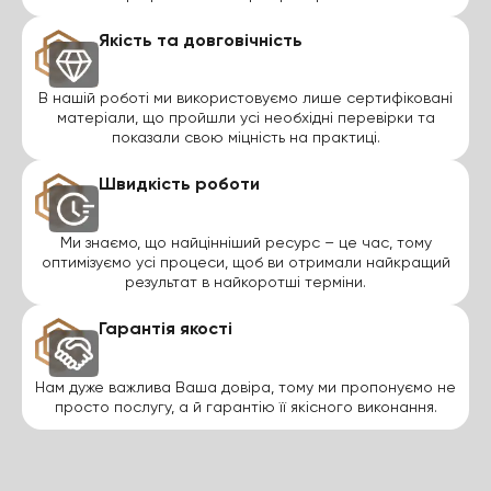
Якість та довговічність
В нашій роботі ми використовуємо лише сертифіковані
матеріали, що пройшли усі необхідні перевірки та
показали свою міцність на практиці.
Швидкість роботи
Ми знаємо, що найцінніший ресурс – це час, тому
оптимізуємо усі процеси, щоб ви отримали найкращий
результат в найкоротші терміни.
Гарантія якості
Нам дуже важлива Ваша довіра, тому ми пропонуємо не
просто послугу, а й гарантію її якісного виконання.