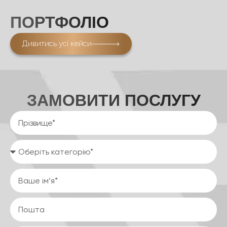
ПОРТФОЛІО
Дивитись усі кейси
ЗАМОВИТИ ПОСЛУГУ