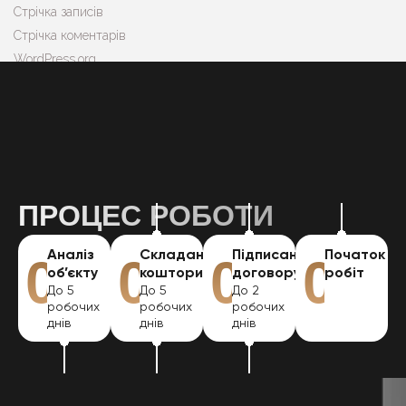
Стрічка записів
Стрічка коментарів
WordPress.org
ІНШІ ПОСЛУГИ
ПРОЦЕС РОБОТИ
Аналіз
Складання
Підписання
Початок
01
02
03
04
об’єкту
кошторису
договору
робіт
До 5
До 5
До 2
робочих
робочих
робочих
днів
днів
днів