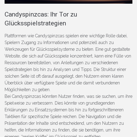
Candyspinzcas: Ihr Tor zu
Glücksspielstrategien
Plattformen wie Candyspinzcas spielen eine wichtige Rolle dabei,
Spielern Zugang zu Informationen und potenziell auch zu
Werkzeugen für Glücksspielsysteme zu bieten. Eine gut gestaltete
Website, die sich auf Glücksspiele konzentriert, kann eine Fülle von
Ressourcen bereitstellen, von Anleitungen zu verschiedenen
Spielstrategien bis hin zu Analysen und Tipps. Die Struktur einer
solchen Seite ist oft darauf ausgelegt, den Nutzern einen klaren
Überblick über verfügbare Spiele und die damit verbundenen
Möglichkeiten zu geben.
Bei Candyspinzcas könnten Nutzer finden, was sie suchen, um ihre
Spielweise zu verbessern. Dies könnte von grundlegenden
Erklärungen zu Einsatzsystemen bis hin zu fortgeschritteneren
Taktiken für spezifische Spiele reichen. Die Navigation und die
Präsentation der Inhalte sind entscheidend, um den Nutzern zu
helfen, die Informationen zu finden, die sie benötigen, um ihre
eigenen, “realen Kräfte” im Glücksspiel zu entfalten.