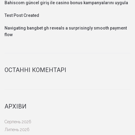
Bahiscom güncel giriş ile casino bonus kampanyalarını uygula
Test Post Created
Navigating bangbet gh reveals a surprisingly smooth payment
flow
ОСТАННІ КОМЕНТАРІ
АРХІВИ
Серпень 2026
Липень 2026