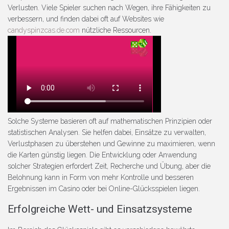
Verlusten. Viele Spieler suchen nach Wegen, ihre Fähigkeiten zu
verbessern, und finden dabei oft auf Websites wie
candyspinzcas.de.com
nützliche Ressourcen.
Solche Systeme basieren oft auf mathematischen Prinzipien oder
statistischen Analysen. Sie helfen dabei, Einsätze zu verwalten,
Verlustphasen zu überstehen und Gewinne zu maximieren, wenn
die Karten günstig liegen. Die Entwicklung oder Anwendung
solcher Strategien erfordert Zeit, Recherche und Übung, aber die
Belohnung kann in Form von mehr Kontrolle und besseren
Ergebnissen im Casino oder bei Online-Glücksspielen liegen.
Erfolgreiche Wett- und Einsatzsysteme