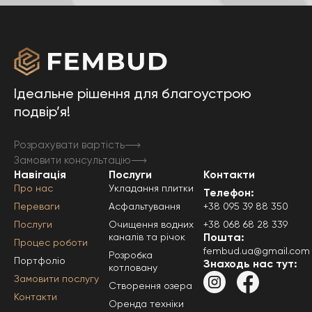
Ідеальне рішення для благоустрою
подвір’я!
Розрахувати вартість
Замовити консультацію
Навігація
Послуги
Контакти
Про нас
Укладання плитки
Телефон:
Переваги
Асфальтування
+38 095 39 88 350
Послуги
Очищення водних
+38 068 68 28 339
Пошта:
каналів та річок
Процес роботи
fembud.ua@gmail.com
Розробка
Портфоліо
Знаходь нас тут:
котловану
Замовити послугу
Створення озера
Контакти
Оренда техніки