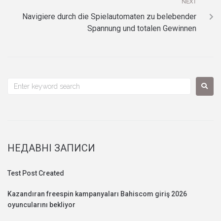
NEXT
Navigiere durch die Spielautomaten zu belebender
Spannung und totalen Gewinnen
НЕДАВНІ ЗАПИСИ
Test Post Created
Kazandıran freespin kampanyaları Bahiscom giriş 2026
oyuncularını bekliyor