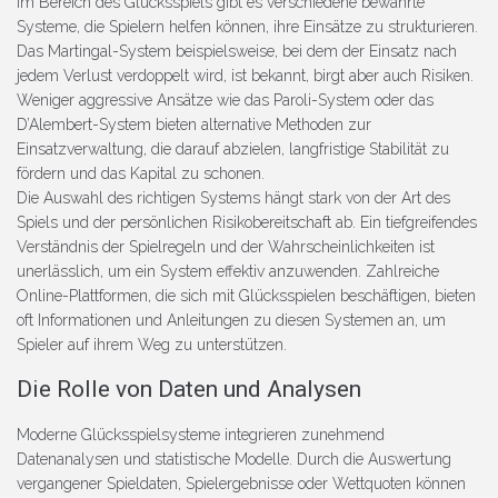
Im Bereich des Glücksspiels gibt es verschiedene bewährte
Systeme, die Spielern helfen können, ihre Einsätze zu strukturieren.
Das Martingal-System beispielsweise, bei dem der Einsatz nach
jedem Verlust verdoppelt wird, ist bekannt, birgt aber auch Risiken.
Weniger aggressive Ansätze wie das Paroli-System oder das
D’Alembert-System bieten alternative Methoden zur
Einsatzverwaltung, die darauf abzielen, langfristige Stabilität zu
fördern und das Kapital zu schonen.
Die Auswahl des richtigen Systems hängt stark von der Art des
Spiels und der persönlichen Risikobereitschaft ab. Ein tiefgreifendes
Verständnis der Spielregeln und der Wahrscheinlichkeiten ist
unerlässlich, um ein System effektiv anzuwenden. Zahlreiche
Online-Plattformen, die sich mit Glücksspielen beschäftigen, bieten
oft Informationen und Anleitungen zu diesen Systemen an, um
Spieler auf ihrem Weg zu unterstützen.
Die Rolle von Daten und Analysen
Moderne Glücksspielsysteme integrieren zunehmend
Datenanalysen und statistische Modelle. Durch die Auswertung
vergangener Spieldaten, Spielergebnisse oder Wettquoten können