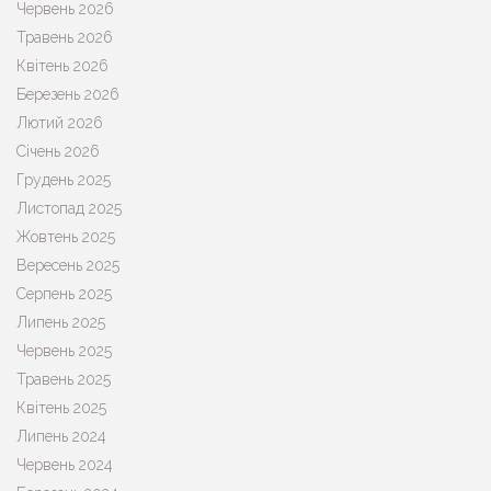
Червень 2026
Травень 2026
Квітень 2026
Березень 2026
Лютий 2026
Січень 2026
Грудень 2025
Листопад 2025
Жовтень 2025
Вересень 2025
Серпень 2025
Липень 2025
Червень 2025
Травень 2025
Квітень 2025
Липень 2024
Червень 2024