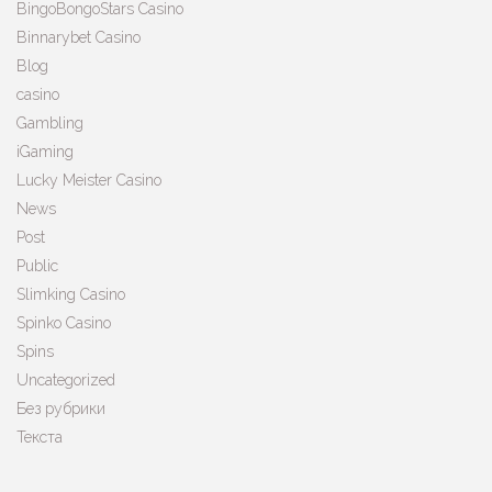
BingoBongoStars Casino
Binnarybet Casino
Blog
casino
Gambling
iGaming
Lucky Meister Casino
News
Post
Public
Slimking Casino
Spinko Casino
Spins
Uncategorized
Без рубрики
Текста