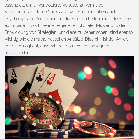
essenziell, um unkontrollierte Verluste zu vermeiden.
Viele fortgeschrittene Glücksspielsysteme beinhalten auch
psychologische Komponenten, die Spielern helfen, mentale Stärke
aufzubauen. Das Erkennen eigener emotionaler Muster und die
Entwicklung von Strategien, um diese zu beherrschen, sind ebenso
wichtig wie die mathematischen Ansätze. Disziplin ist der Anker,
der es ermöglicht, ausgeklügelte Strategien konsequent
anzuwenden.