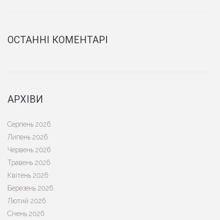
ОСТАННІ КОМЕНТАРІ
АРХІВИ
Серпень 2026
Липень 2026
Червень 2026
Травень 2026
Квітень 2026
Березень 2026
Лютий 2026
Січень 2026