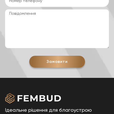
Замовити
Ідеальне рішення для благоустрою