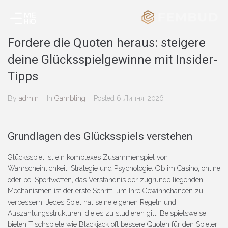
Fordere die Quoten heraus: steigere
deine Glücksspielgewinne mit Insider-
Tipps
By
admin
In
Gambling
Posted
6 Липня, 2026
Grundlagen des Glücksspiels verstehen
Glücksspiel ist ein komplexes Zusammenspiel von
Wahrscheinlichkeit, Strategie und Psychologie. Ob im Casino, online
oder bei Sportwetten, das Verständnis der zugrunde liegenden
Mechanismen ist der erste Schritt, um Ihre Gewinnchancen zu
verbessern. Jedes Spiel hat seine eigenen Regeln und
Auszahlungsstrukturen, die es zu studieren gilt. Beispielsweise
bieten Tischspiele wie Blackjack oft bessere Quoten für den Spieler