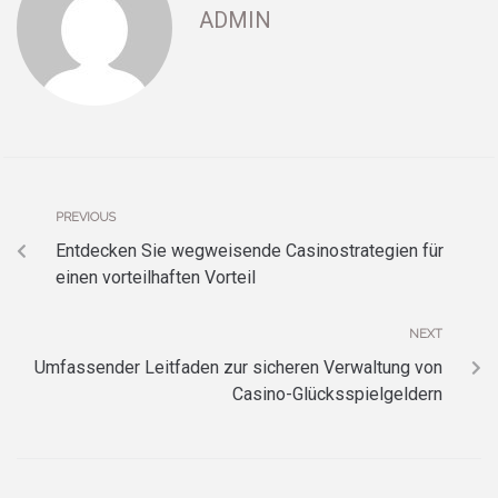
ADMIN
PREVIOUS
Entdecken Sie wegweisende Casinostrategien für
einen vorteilhaften Vorteil
NEXT
Umfassender Leitfaden zur sicheren Verwaltung von
Casino-Glücksspielgeldern