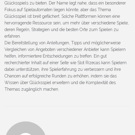
Glücksspiels zu bieten. Der Name legt nahe, dass ein besonderer
Fokus auf Spielautomaten liegen könnte, aber das Thema
Glücksspiel ist breit gefächert. Solche Plattformen können eine
hervorragende Ressource sein, um mehr über verschiedene Spiele,
deren Regeln, Strategien und die besten Orte zum Spielen zu
erfahren.
Die Bereitstellung von Anleitungen, Tipps und möglicherweise
Vergleichen von Angeboten verschiedener Anbieter kann Spielern
helfen, informiertere Entscheidungen zu treffen. Ein gut
recherchierter Inhalt auf einer Seite wie Slot Rizecas kann Spielern
dabei unterstützen, ihre Spielerfahrung zu verbessern und ihre
Chancen auf erfolgreiche Runden zu erhöhen, indem sie das
Wissen über Glücksspiel erweitern und die Komplexität des
Themas zugänglich machen.