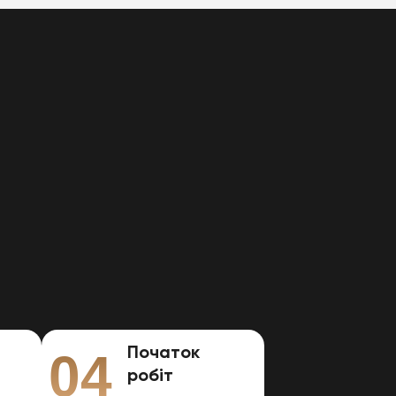
Початок
04
робіт