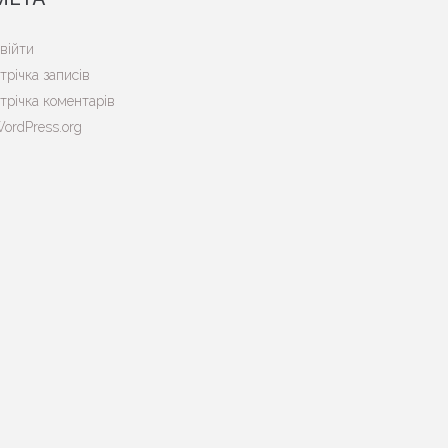
війти
трічка записів
трічка коментарів
ordPress.org