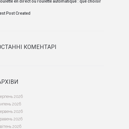
oulette en direct ou roulette automatique : que choisir
est Post Created
ОСТАННІ КОМЕНТАРІ
АРХІВИ
ерпень 2026
ипень 2026
ервень 2026
равень 2026
вітень 2026