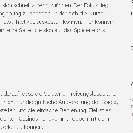
R
 sich schnell zurechtzufinden. Der Fokus liegt
ebung zu schaffen, in der sich die Nutzer
T
 Slot-Titel voll auskosten können. Hier können
, eine Seite, die sich auf das Spielerlebnis
darauf, dass die Spieler ein reibungsloses und
С
 nicht nur die grafische Aufbereitung der Spiele,
Л
eiten und die einfache Bedienung. Ziel ist es,
Ч
s echten Casinos nahekommt, jedoch mit dem
Т
spielen zu können.
К