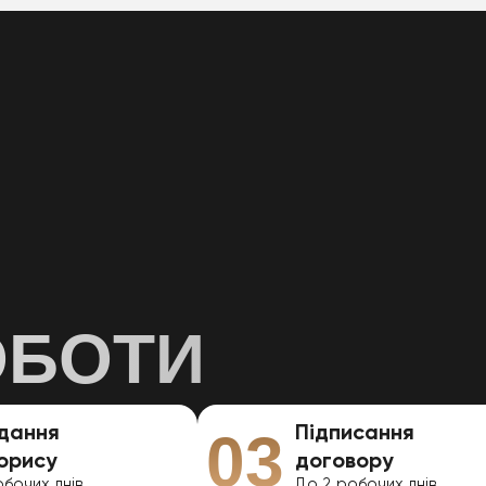
УГИ
ОБОТИ
дання
Підписання
03
орису
договору
обочих днів
До 2 робочих днів