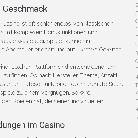
Б
den Geschmack
Л
С
Casino ist oft schier endlos. Von klassischen
Г
ots mit komplexen Bonusfunktionen und
Л
mack etwas dabei. Spieler können in
Ж
e Abenteuer erleben und auf lukrative Gewinne
В
С
einer solchen Plattform sind entscheidend, um
Л
ll zu finden. Ob nach Hersteller, Thema, Anzahl
Ч
sortiert – diese Funktionen optimieren die Suche
Т
spiele zu einem Vergnügen. So wird
К
 den Spielen hat, die seinen individuellen
Л
Ч
Б
idungen im Casino
Л
Ж