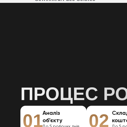
ІНШІ ПОСЛ
ПРОЦЕС Р
Аналіз
Скла
01
02
об’єкту
кошт
До 5 робочих днів
До 5 р