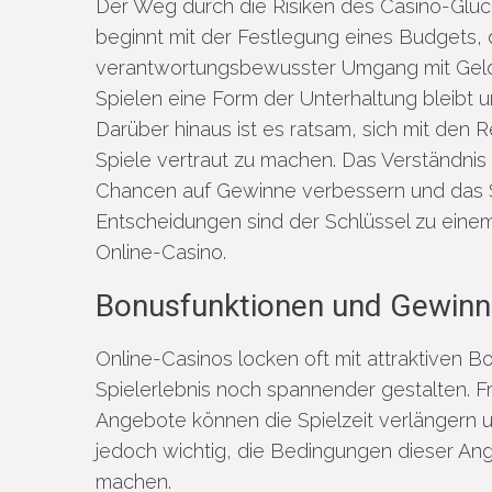
Der Weg durch die Risiken des Casino-Glück
beginnt mit der Festlegung eines Budgets, 
verantwortungsbewusster Umgang mit Geld is
Spielen eine Form der Unterhaltung bleibt un
Darüber hinaus ist es ratsam, sich mit de
Spiele vertraut zu machen. Das Verständni
Chancen auf Gewinne verbessern und das Sp
Entscheidungen sind der Schlüssel zu eine
Online-Casino.
Bonusfunktionen und Gewinn
Online-Casinos locken oft mit attraktiven 
Spielerlebnis noch spannender gestalten. F
Angebote können die Spielzeit verlängern u
jedoch wichtig, die Bedingungen dieser An
machen.