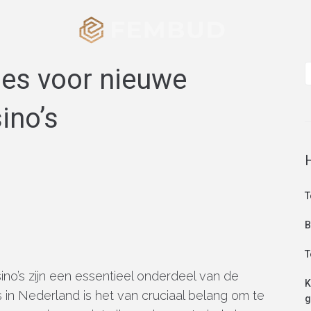
айон
es voor nieuwe
ino’s
T
B
T
ino’s zijn een essentieel onderdeel van de
K
in Nederland is het van cruciaal belang om te
g