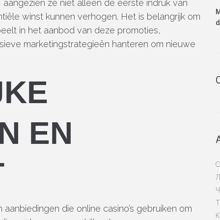
 aangezien ze niet alleen de eerste indruk van
M
iële winst kunnen verhogen. Het is belangrijk om
d
peelt in het aanbod van deze promoties,
ssieve marketingstrategieën hanteren om nieuwe
JKE
N EN
T
С
Л
Ч
Т
n aanbiedingen die online casino’s gebruiken om
К