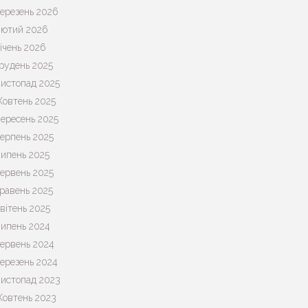
ерезень 2026
ютий 2026
ічень 2026
рудень 2025
истопад 2025
овтень 2025
ересень 2025
ерпень 2025
ипень 2025
ервень 2025
равень 2025
вітень 2025
ипень 2024
ервень 2024
ерезень 2024
истопад 2023
овтень 2023