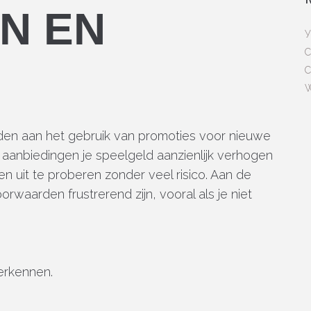
N EN
У
С
С
W
nden aan het gebruik van promoties voor nieuwe
 aanbiedingen je speelgeld aanzienlijk verhogen
n uit te proberen zonder veel risico. Aan de
rwaarden frustrerend zijn, vooral als je niet
erkennen.