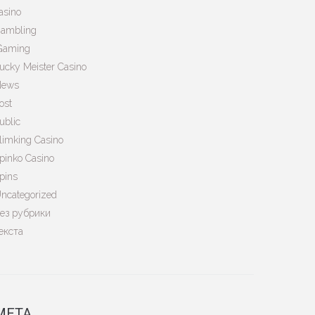
asino
ambling
Gaming
ucky Meister Casino
ews
ost
ublic
limking Casino
pinko Casino
pins
ncategorized
ез рубрики
екста
МЕТА