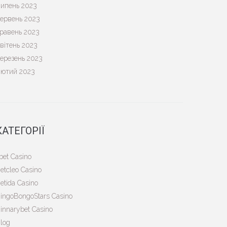
ипень 2023
ервень 2023
равень 2023
вітень 2023
ерезень 2023
ютий 2023
КАТЕГОРІЇ
bet Casino
etcleo Casino
etida Casino
ingoBongoStars Casino
innarybet Casino
log