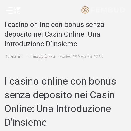
I casino online con bonus senza
deposito nei Casin Online: Una
Introduzione D’insieme
By
admin
In
Без рубрики
Posted
25 Червня, 2026
I casino online con bonus
senza deposito nei Casin
Online: Una Introduzione
D’insieme