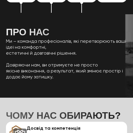
ПРО НАС
Ми – команда професіоналів, які перетворюють ваші
ідеї на комфортні,
естетичні й довговічні рішення.
Довіряючи нам, ви отримуєте не просто
якісне виконання, а результат, який змінює простір і
додає йому затишку.
ЧОМУ НАС ОБИРАЮТЬ?
Досвід та компетенція