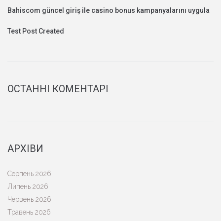
Bahiscom güncel giriş ile casino bonus kampanyalarını uygula
Test Post Created
ОСТАННІ КОМЕНТАРІ
АРХІВИ
Серпень 2026
Липень 2026
Червень 2026
Травень 2026