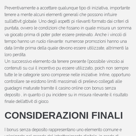
Preventivamente a accettare qualunque tipo di iniziativa, importante
tenere a mente alcuni elementi generali che possono influire
sull’attivit globale. Uno degli aspetti pi rilevanti formato dai criteri di
puntata, ovvero le condizioni che fissano in quale misura un somma
va giocato prima di poter poter essere prelevato. Anche i vincoli di
tempo hanno un ruolo rilevante: numerose promozioni hanno una
data limite prima della quale devono essere utilizzate, altrimenti la
loro perdita.
Un successivo elemento da tenere presente l’possibile vincolo ai
contenuti su cui il incentivo pu essere utilizzato, poich non sempre
tutte le le categorie sono comprese nelle iniziative. Infine, opportuno
controllare se esistono limiti massimali di prelievo collegati alle
guadagni maturate tramite il casino online con bonus senza
deposito , in quanto ci pu incidere su in misura rilevante il risultato
finale dell’attivit di gioco.
CONSIDERAZIONI FINALI
I bonus senza deposito rappresentano uno elemento comune e