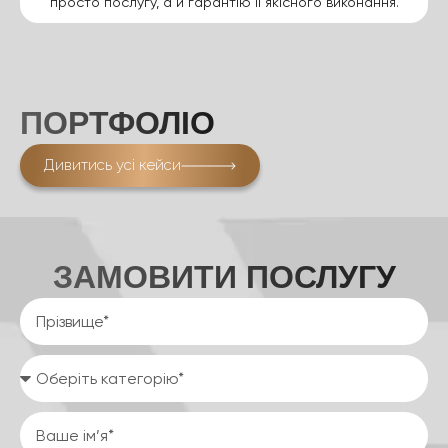
просто послугу, а й гарантію її якісного виконання.
ПОРТФОЛІО
Дивитись усі кейси
ЗАМОВИТИ ПОСЛУГУ