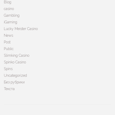
Blog
casino
Gambling
iGaming
Lucky Meister Casino
News
Post
Public
Slimking Casino
Spinko Casino
Spins
Uncategorized
Без рубрики
Текста