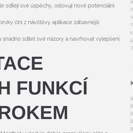
Ж
é sdílejí své úspěchy, oslovují nové potenciální
Л
Ч
 prvky činí z návštěvy aplikace zábavnější
Т
К
snadno sdílet své názory a navrhovat vylepšení.
Б
Л
TACE
H FUNKCÍ
5
KROKEM
B
B
B
B