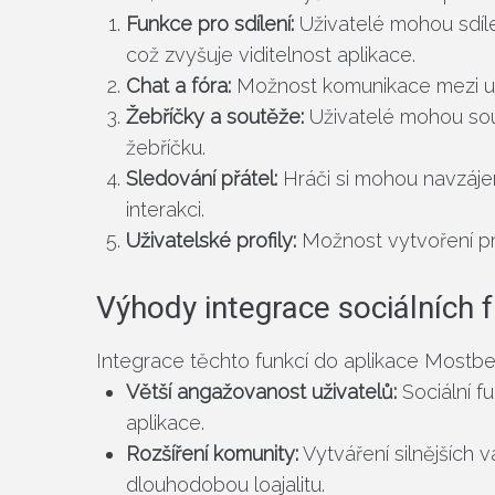
Funkce pro sdílení:
Uživatelé mohou sdíle
což zvyšuje viditelnost aplikace.
Chat a fóra:
Možnost komunikace mezi uži
Žebříčky a soutěže:
Uživatelé mohou sou
žebříčku.
Sledování přátel:
Hráči si mohou navzájem
interakci.
Uživatelské profily:
Možnost vytvoření prof
Výhody integrace sociálních 
Integrace těchto funkcí do aplikace Mostbet 
Větší angažovanost uživatelů:
Sociální f
aplikace.
Rozšíření komunity:
Vytváření silnějších 
dlouhodobou loajalitu.