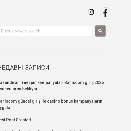
НЕДАВНІ ЗАПИСИ
azandıran freespin kampanyaları Bahiscom giriş 2026
yuncularını bekliyor
ahiscom güncel giriş ile casino bonus kampanyalarını
ygula
est Post Created