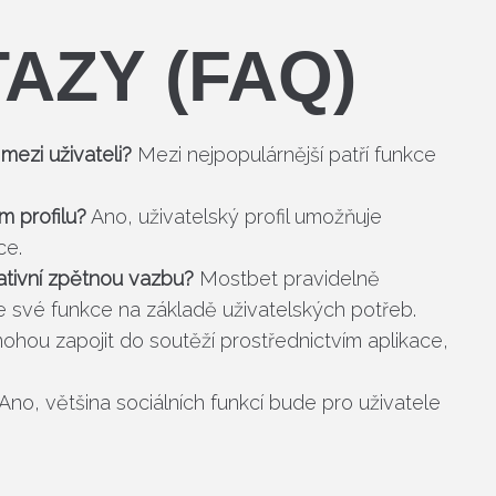
AZY (FAQ)
mezi uživateli?
Mezi nejpopulárnější patří funkce
m profilu?
Ano, uživatelský profil umožňuje
ce.
tivní zpětnou vazbu?
Mostbet pravidelně
 své funkce na základě uživatelských potřeb.
ohou zapojit do soutěží prostřednictvím aplikace,
Ano, většina sociálních funkcí bude pro uživatele