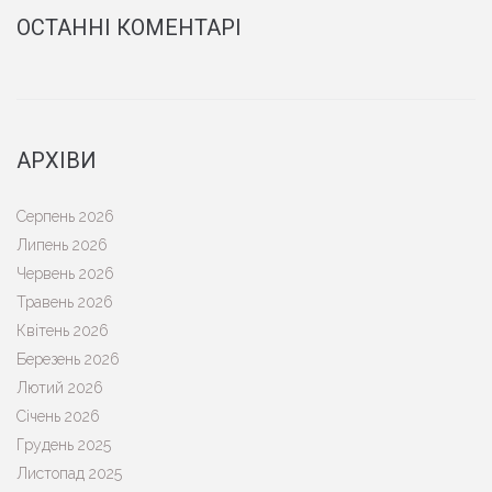
ОСТАННІ КОМЕНТАРІ
АРХІВИ
Серпень 2026
Липень 2026
Червень 2026
Травень 2026
Квітень 2026
Березень 2026
Лютий 2026
Січень 2026
Грудень 2025
Листопад 2025