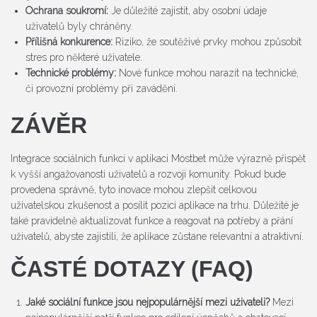
Ochrana soukromí:
Je důležité zajistit, aby osobní údaje
uživatelů byly chráněny.
Přílišná konkurence:
Riziko, že soutěživé prvky mohou způsobit
stres pro některé uživatele.
Technické problémy:
Nové funkce mohou narazit na technické,
či provozní problémy při zavádění.
ZÁVĚR
Integrace sociálních funkcí v aplikaci Mostbet může výrazně přispět
k vyšší angažovanosti uživatelů a rozvoji komunity. Pokud bude
provedena správně, tyto inovace mohou zlepšit celkovou
uživatelskou zkušenost a posílit pozici aplikace na trhu. Důležité je
také pravidelně aktualizovat funkce a reagovat na potřeby a přání
uživatelů, abyste zajistili, že aplikace zůstane relevantní a atraktivní.
ČASTÉ DOTAZY (FAQ)
Jaké sociální funkce jsou nejpopulárnější mezi uživateli?
Mezi