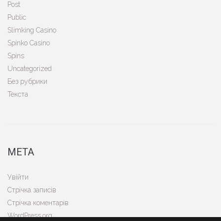
Post
Public
Slimking Casino
Spinko Casino
Spins
Uncategorized
Без рубрики
Текста
МЕТА
Увійти
Стрічка записів
Стрічка коментарів
WordPress.org