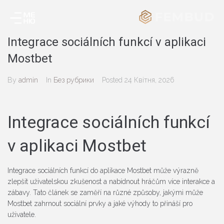
Integrace sociálních funkcí v aplikaci
Mostbet
By
admin
In
Без рубрики
Posted
24 Квітня, 2026
Integrace sociálních funkcí
v aplikaci Mostbet
Integrace sociálních funkcí do aplikace Mostbet může výrazně
zlepšit uživatelskou zkušenost a nabídnout hráčům více interakce a
zábavy. Tato článek se zaměří na různé způsoby, jakými může
Mostbet zahrnout sociální prvky a jaké výhody to přináší pro
uživatele.