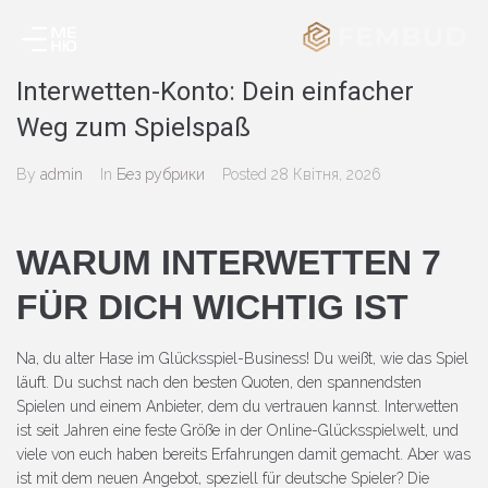
Interwetten-Konto: Dein einfacher
Weg zum Spielspaß
By
admin
In
Без рубрики
Posted
28 Квітня, 2026
WARUM INTERWETTEN 7
FÜR DICH WICHTIG IST
Na, du alter Hase im Glücksspiel-Business! Du weißt, wie das Spiel
läuft. Du suchst nach den besten Quoten, den spannendsten
Spielen und einem Anbieter, dem du vertrauen kannst. Interwetten
ist seit Jahren eine feste Größe in der Online-Glücksspielwelt, und
viele von euch haben bereits Erfahrungen damit gemacht. Aber was
ist mit dem neuen Angebot, speziell für deutsche Spieler? Die