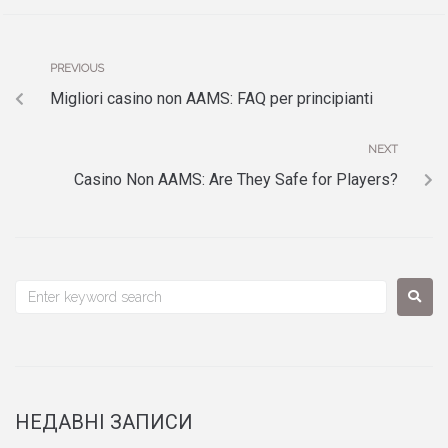
PREVIOUS
Migliori casino non AAMS: FAQ per principianti
NEXT
Casino Non AAMS: Are They Safe for Players?
НЕДАВНІ ЗАПИСИ