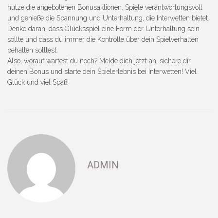
nutze die angebotenen Bonusaktionen. Spiele verantwortungsvoll
und genieße die Spannung und Unterhaltung, die Interwetten bietet.
Denke daran, dass Glücksspiel eine Form der Unterhaltung sein
sollte und dass du immer die Kontrolle über dein Spielverhalten
behalten solltest.
Also, worauf wartest du noch? Melde dich jetzt an, sichere dir
deinen Bonus und starte dein Spielerlebnis bei Interwetten! Viel
Glück und viel Spaß!
ADMIN