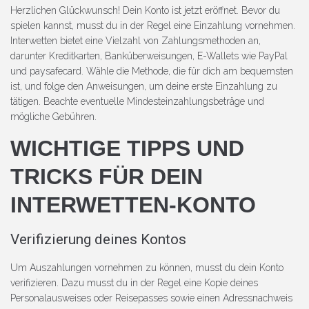
Herzlichen Glückwunsch! Dein Konto ist jetzt eröffnet. Bevor du
spielen kannst, musst du in der Regel eine Einzahlung vornehmen.
Interwetten bietet eine Vielzahl von Zahlungsmethoden an,
darunter Kreditkarten, Banküberweisungen, E-Wallets wie PayPal
und paysafecard. Wähle die Methode, die für dich am bequemsten
ist, und folge den Anweisungen, um deine erste Einzahlung zu
tätigen. Beachte eventuelle Mindesteinzahlungsbeträge und
mögliche Gebühren.
WICHTIGE TIPPS UND
TRICKS FÜR DEIN
INTERWETTEN-KONTO
Verifizierung deines Kontos
Um Auszahlungen vornehmen zu können, musst du dein Konto
verifizieren. Dazu musst du in der Regel eine Kopie deines
Personalausweises oder Reisepasses sowie einen Adressnachweis