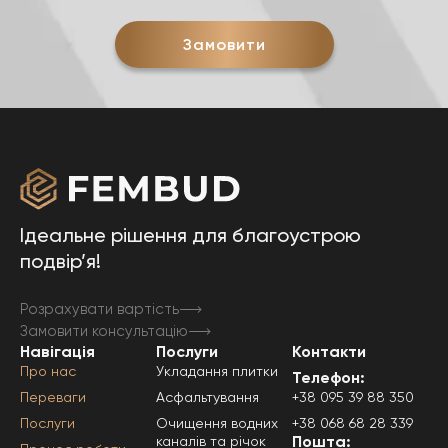
Замовити
Ідеальне рішення для благоустрою
подвір’я!
Розрахувати вартість
Замовити консультацію
Навігація
Послуги
Контакти
Про нас
Укладання плитки
Телефон:
Переваги
Асфальтування
+38 095 39 88 350
Послуги
Очищення водних
+38 068 68 28 339
Пошта:
каналів та річок