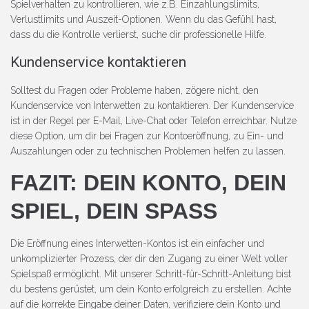
Spielverhalten zu kontrollieren, wie z.B. Einzahlungslimits,
Verlustlimits und Auszeit-Optionen. Wenn du das Gefühl hast,
dass du die Kontrolle verlierst, suche dir professionelle Hilfe.
Kundenservice kontaktieren
Solltest du Fragen oder Probleme haben, zögere nicht, den
Kundenservice von Interwetten zu kontaktieren. Der Kundenservice
ist in der Regel per E-Mail, Live-Chat oder Telefon erreichbar. Nutze
diese Option, um dir bei Fragen zur Kontoeröffnung, zu Ein- und
Auszahlungen oder zu technischen Problemen helfen zu lassen.
FAZIT: DEIN KONTO, DEIN
SPIEL, DEIN SPASS
Die Eröffnung eines Interwetten-Kontos ist ein einfacher und
unkomplizierter Prozess, der dir den Zugang zu einer Welt voller
Spielspaß ermöglicht. Mit unserer Schritt-für-Schritt-Anleitung bist
du bestens gerüstet, um dein Konto erfolgreich zu erstellen. Achte
auf die korrekte Eingabe deiner Daten, verifiziere dein Konto und