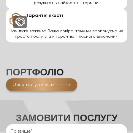
результат в найкоротші терміни.
Гарантія якості
Нам дуже важлива Ваша довіра, тому ми пропонуємо не
просто послугу, а й гарантію її якісного виконання.
ПОРТФОЛІО
Дивитись усі кейси
ЗАМОВИТИ ПОСЛУГУ