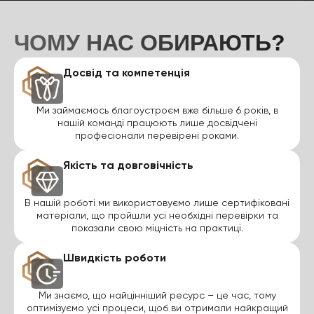
ЧОМУ НАС ОБИРАЮТЬ?
Досвід та компетенція
Ми займаємось благоустроєм вже більше 6 років, в
нашій команді працюють лише досвідчені
професіонали перевірені роками.
Якість та довговічність
В нашій роботі ми використовуємо лише сертифіковані
матеріали, що пройшли усі необхідні перевірки та
показали свою міцність на практиці.
Швидкість роботи
Ми знаємо, що найцінніший ресурс – це час, тому
оптимізуємо усі процеси, щоб ви отримали найкращий