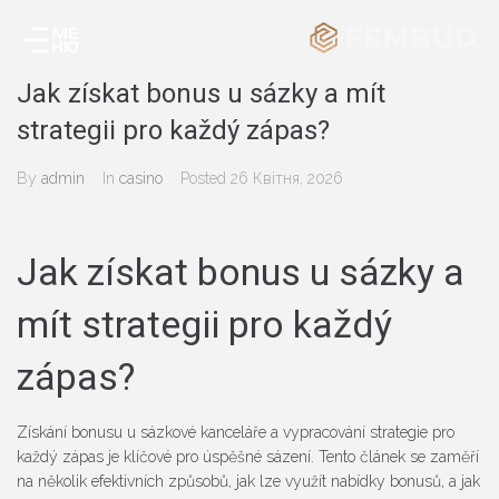
Jak získat bonus u sázky a mít
strategii pro každý zápas?
By
admin
In
casino
Posted
26 Квітня, 2026
Jak získat bonus u sázky a
mít strategii pro každý
zápas?
Získání bonusu u sázkové kanceláře a vypracování strategie pro
každý zápas je klíčové pro úspěšné sázení. Tento článek se zaměří
na několik efektivních způsobů, jak lze využít nabídky bonusů, a jak