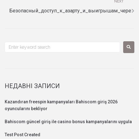
NEXT
Безопасный_доступ_к_азарту_и_выигрышам_чере
НЕДАВНІ ЗАПИСИ
Kazandıran freespin kampanyaları Bahiscom giriş 2026
oyuncularını bekliyor
Bahiscom güncel giriş ile casino bonus kampanyalarını uygula
Test Post Created