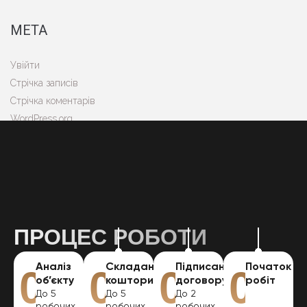
МЕТА
Увійти
Стрічка записів
Стрічка коментарів
WordPress.org
ІНШІ ПОСЛУГИ
ПРОЦЕС РОБОТИ
Аналіз
Складання
Підписання
Початок
01
02
03
04
об’єкту
кошторису
договору
робіт
До 5
До 5
До 2
робочих
робочих
робочих