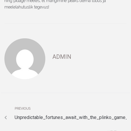
ning pidage meeles, et mängimine peaks olema lõbus ja
meelelahutuslik tegevus!
ADMIN
PREVIOUS
Unpredictable_fortunes_await_with_the_plinko_game_o