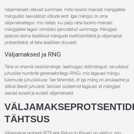
Väljamaksed viitavad summale, mille kasiino maksab mängijatele
mängudes saavutatud võitude eest. Igal mängul on oma
väljamaksetegur, mis näitab, kui palju raha kasiino maksab
mängijatele tagasi võrreldes panustatud summaga. Mängijad
peaksid olema teadlikud mängude koefitsientidest ja väljamakse
protsentidest, et teha teadlikke otsuseid.
Väljamaksed ja RNG
Täna on enamik kasiinomänge, sealhulgas slotimängud, varustatud
juhuslike numbrite generaatoritega (RNG), mis tagavad mängu
tulemuste juhuslikkuse. See tähendab, et iga mäng on ainulaadne ja
sõltub täiesti juhusest. Sellised süsteemid tagavad, et mängijad
saavad ausaid ja ausaid väljamakseid.
VÄLJAMAKSEPROTSENTID
TÄHTSUS
Väljamakse protsent (RTP ehk Return to Player) on väärtus, mis