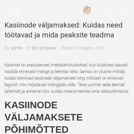
Kasiinode väljamaksed: Kuidas need
töötavad ja mida peaksite teadma
By
admin
In
Без рубрики
Posted
11 Червня, 2026
Kasiinod on populaarsed meelelahutuskohad, kus külalised saavad
nautida erinevaid mänge ja teenida raha. Samas on oluline mõista,
kuidas toimivad kasiinode väljamaksed ning millised on erinevad
tegurid, mis mõjutavad mängijate võite. Täna uurime seda teemat
lähemalt ja anname nõu, kuidas maksimeerida oma võiduvõimalusi.
KASIINODE
VÄLJAMAKSETE
PÕHIMÕTTED