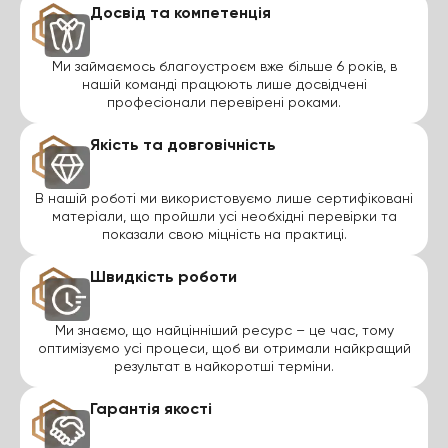
Досвід та компетенція
Ми займаємось благоустроєм вже більше 6 років, в
нашій команді працюють лише досвідчені
професіонали перевірені роками.
Якість та довговічність
В нашій роботі ми використовуємо лише сертифіковані
матеріали, що пройшли усі необхідні перевірки та
показали свою міцність на практиці.
Швидкість роботи
Ми знаємо, що найцінніший ресурс – це час, тому
оптимізуємо усі процеси, щоб ви отримали найкращий
результат в найкоротші терміни.
Гарантія якості