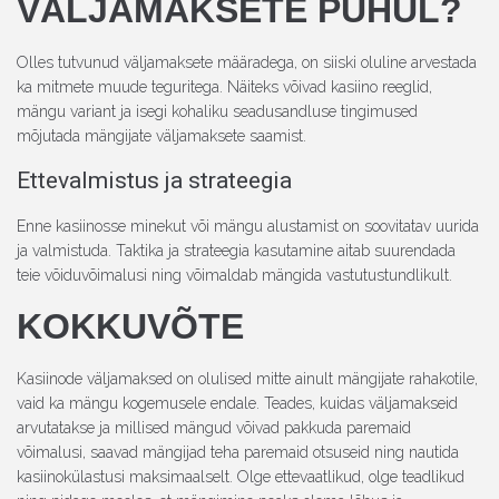
VÄLJAMAKSETE PUHUL?
Olles tutvunud väljamaksete määradega, on siiski oluline arvestada
ka mitmete muude teguritega. Näiteks võivad kasiino reeglid,
mängu variant ja isegi kohaliku seadusandluse tingimused
mõjutada mängijate väljamaksete saamist.
Ettevalmistus ja strateegia
Enne kasiinosse minekut või mängu alustamist on soovitatav uurida
ja valmistuda. Taktika ja strateegia kasutamine aitab suurendada
teie võiduvõimalusi ning võimaldab mängida vastutustundlikult.
KOKKUVÕTE
Kasiinode väljamaksed on olulised mitte ainult mängijate rahakotile,
vaid ka mängu kogemusele endale. Teades, kuidas väljamakseid
arvutatakse ja millised mängud võivad pakkuda paremaid
võimalusi, saavad mängijad teha paremaid otsuseid ning nautida
kasiinokülastusi maksimaalselt. Olge ettevaatlikud, olge teadlikud