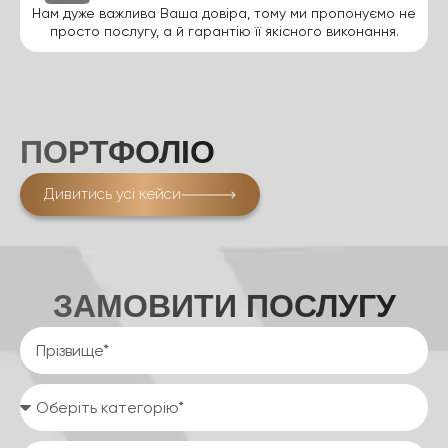
Нам дуже важлива Ваша довіра, тому ми пропонуємо не
просто послугу, а й гарантію її якісного виконання.
ПОРТФОЛІО
Дивитись усі кейси
ЗАМОВИТИ ПОСЛУГУ