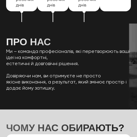
днів
днів
днів
ПРО НАС
Ми – команда професіоналів, які перетворюють ваші
ідеї на комфортні,
естетичні й довговічні рішення.
Довіряючи нам, ви отримуєте не просто
якісне виконання, а результат, який змінює простір і
додає йому затишку.
ЧОМУ НАС ОБИРАЮТЬ?