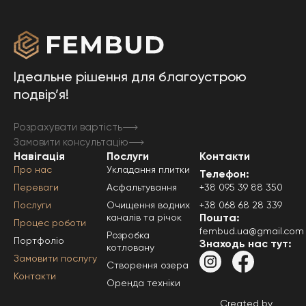
Ідеальне рішення для благоустрою
подвір’я!
Розрахувати вартість
Замовити консультацію
Навігація
Послуги
Контакти
Про нас
Укладання плитки
Телефон:
Переваги
Асфальтування
+38 095 39 88 350
Послуги
Очищення водних
+38 068 68 28 339
Пошта:
каналів та річок
Процес роботи
fembud.ua@gmail.com
Розробка
Портфоліо
Знаходь нас тут:
котловану
Замовити послугу
Створення озера
Контакти
Оренда техніки
Created by