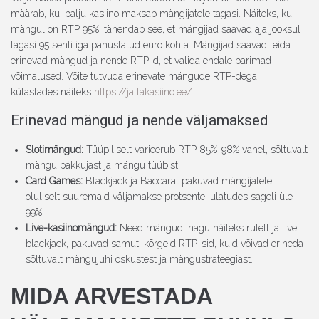
määrab, kui palju kasiino maksab mängijatele tagasi. Näiteks, kui
mängul on RTP 95%, tähendab see, et mängijad saavad aja jooksul
tagasi 95 senti iga panustatud euro kohta. Mängijad saavad leida
erinevad mängud ja nende RTP-d, et valida endale parimad
võimalused. Võite tutvuda erinevate mängude RTP-dega,
külastades näiteks
https://jallakasiino.ee/
.
Erinevad mängud ja nende väljamaksed
Slotimängud:
Tüüpiliselt varieerub RTP 85%-98% vahel, sõltuvalt
mängu pakkujast ja mängu tüübist.
Card Games:
Blackjack ja Baccarat pakuvad mängijatele
oluliselt suuremaid väljamakse protsente, ulatudes sageli üle
99%.
Live-kasiinomängud:
Need mängud, nagu näiteks rulett ja live
blackjack, pakuvad samuti kõrgeid RTP-sid, kuid võivad erineda
sõltuvalt mängujuhi oskustest ja mängustrateegiast.
MIDA ARVESTADA