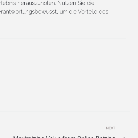
rlebnis herauszuholen. Nutzen Sie die
rantwortungsbewusst, um die Vorteile des
NEXT