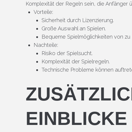
Komplexität der Regeln sein, die Anfänger 
Vorteile:
Sicherheit durch Lizenzierung.
Große Auswahl an Spielen.
Bequeme Spielmöglichkeiten von zu
Nachteile:
Risiko der Spielsucht.
Komplexität der Spielregeln.
Technische Probleme können auftret
ZUSÄTZLI
EINBLICKE