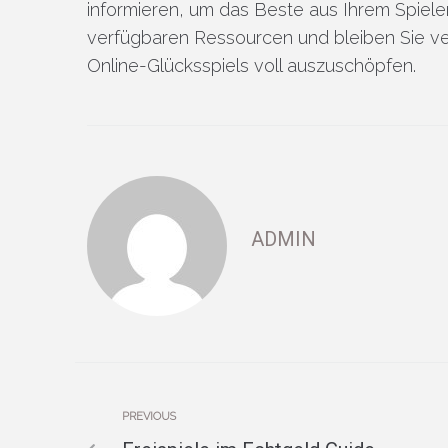
informieren, um das Beste aus Ihrem Spiele
verfügbaren Ressourcen und bleiben Sie ve
Online-Glücksspiels voll auszuschöpfen.
ADMIN
PREVIOUS