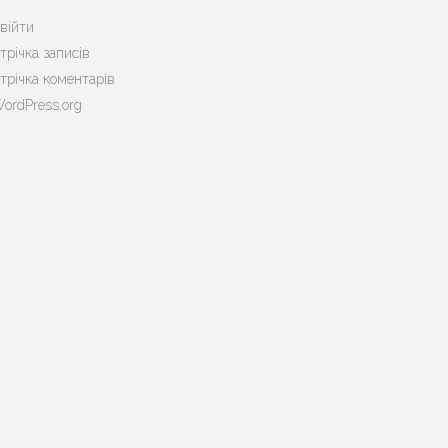
війти
трічка записів
трічка коментарів
ordPress.org