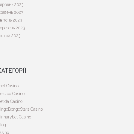
ервень 2023
равень 2023
вітень 2023
ерезень 2023
ютий 2023
КАТЕГОРІЇ
bet Casino
etcleo Casino
etida Casino
ingoBongoStars Casino
innarybet Casino
log
asino