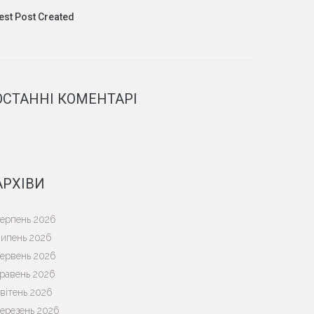
est Post Created
ОСТАННІ КОМЕНТАРІ
АРХІВИ
ерпень 2026
ипень 2026
ервень 2026
равень 2026
вітень 2026
ерезень 2026