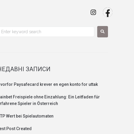
НЕДАВНІ ЗАПИСИ
vorfor Paysafecard krever en egen konto for uttak
ainbet Freispiele ohne Einzahlung: Ein Leitfaden für
rfahrene Spieler in Österreich
TP Wert bei Spielautomaten
est Post Created