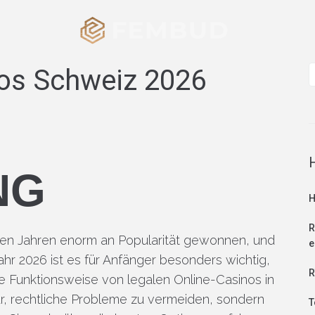
айон
nos Schweiz 2026
NG
H
R
zten Jahren enorm an Popularität gewonnen, und
e
hr 2026 ist es für Anfänger besonders wichtig,
R
 Funktionsweise von legalen Online-Casinos in
nur, rechtliche Probleme zu vermeiden, sondern
T