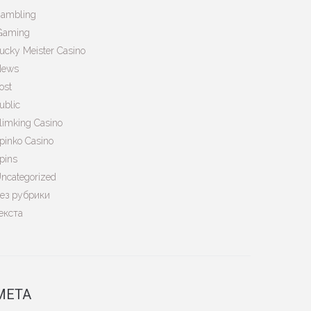
ambling
Gaming
ucky Meister Casino
ews
ost
ublic
limking Casino
pinko Casino
pins
ncategorized
ез рубрики
екста
МЕТА