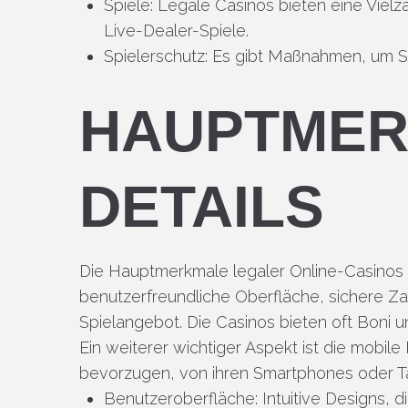
Spiele: Legale Casinos bieten eine Vielza
Live-Dealer-Spiele.
Spielerschutz: Es gibt Maßnahmen, um Sp
HAUPTMER
DETAILS
Die Hauptmerkmale legaler Online-Casinos 
benutzerfreundliche Oberfläche, sichere 
Spielangebot. Die Casinos bieten oft Boni 
Ein weiterer wichtiger Aspekt ist die mobile 
bevorzugen, von ihren Smartphones oder Ta
Benutzeroberfläche: Intuitive Designs, di