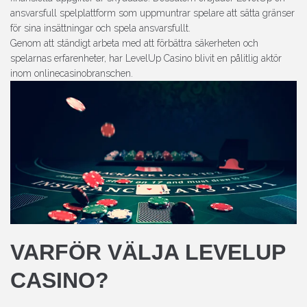
ansvarsfull spelplattform som uppmuntrar spelare att sätta gränser
för sina insättningar och spela ansvarsfullt.
Genom att ständigt arbeta med att förbättra säkerheten och
spelarnas erfarenheter, har LevelUp Casino blivit en pålitlig aktör
inom onlinecasinobranschen.
VARFÖR VÄLJA LEVELUP
CASINO?