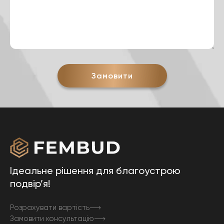
Замовити
Ідеальне рішення для благоустрою
подвір’я!
Розрахувати вартість
Замовити консультацію