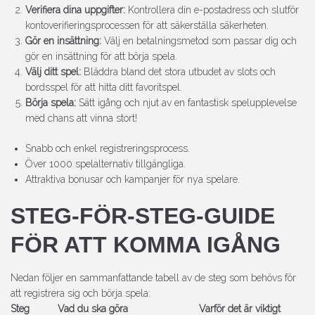
Verifiera dina uppgifter:
Kontrollera din e-postadress och slutför
kontoverifieringsprocessen för att säkerställa säkerheten.
Gör en insättning:
Välj en betalningsmetod som passar dig och
gör en insättning för att börja spela.
Välj ditt spel:
Bläddra bland det stora utbudet av slots och
bordsspel för att hitta ditt favoritspel.
Börja spela:
Sätt igång och njut av en fantastisk spelupplevelse
med chans att vinna stort!
Snabb och enkel registreringsprocess.
Över 1000 spelalternativ tillgängliga.
Attraktiva bonusar och kampanjer för nya spelare.
STEG-FÖR-STEG-GUIDE
FÖR ATT KOMMA IGÅNG
Nedan följer en sammanfattande tabell av de steg som behövs för
att registrera sig och börja spela:
Steg
Vad du ska göra
Varför det är viktigt