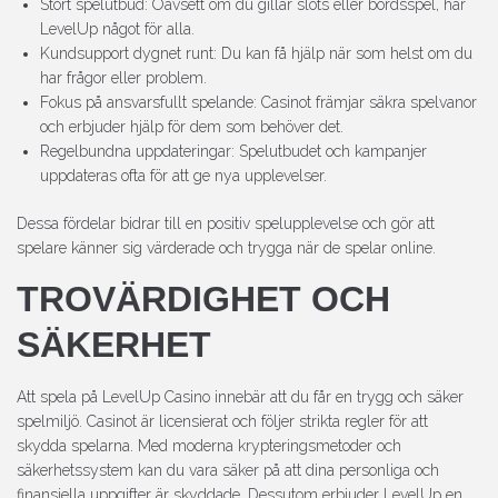
Stort spelutbud: Oavsett om du gillar slots eller bordsspel, har
LevelUp något för alla.
Kundsupport dygnet runt: Du kan få hjälp när som helst om du
har frågor eller problem.
Fokus på ansvarsfullt spelande: Casinot främjar säkra spelvanor
och erbjuder hjälp för dem som behöver det.
Regelbundna uppdateringar: Spelutbudet och kampanjer
uppdateras ofta för att ge nya upplevelser.
Dessa fördelar bidrar till en positiv spelupplevelse och gör att
spelare känner sig värderade och trygga när de spelar online.
TROVÄRDIGHET OCH
SÄKERHET
Att spela på LevelUp Casino innebär att du får en trygg och säker
spelmiljö. Casinot är licensierat och följer strikta regler för att
skydda spelarna. Med moderna krypteringsmetoder och
säkerhetssystem kan du vara säker på att dina personliga och
finansiella uppgifter är skyddade. Dessutom erbjuder LevelUp en