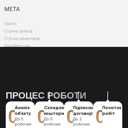
МЕТА
Увійти
Стрічка записів
Стрічка коментарів
WordPress.org
ІНШІ ПОСЛУГИ
ПРОЦЕС РОБОТИ
Аналіз
Складання
Підписання
Початок
01
02
03
04
об’єкту
кошторису
договору
робіт
До 5
До 5
До 2
робочих
робочих
робочих