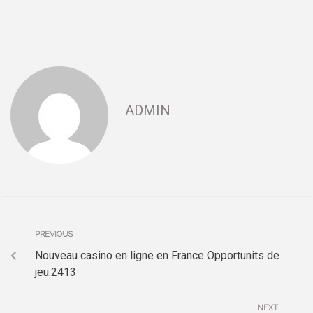
ADMIN
PREVIOUS
Nouveau casino en ligne en France Opportunits de
jeu.2413
NEXT