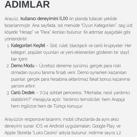
ADIMLAR
Arayüz,
kullanıcı deneyimini (UX)
ön planda tutacak şekilde
tasarlanmıştır. Ana sayfada, sol menüde “Oyun Kategorileri”, sağ üst
köşede “Hesap” ve “Para” ikonları bulunur. İlk adımlar aşağıdaki gibi
yönlendirilir:
Kategorileri Keşfet
– Slot, rulet, blackjack ve canlı krupiyeler. Her
kategori, popüler oyunları ve yeni eklenenleri gösteren bir slayt
bar içerir.
Demo Modu
– Ücretsiz deneme sürümü, gerçek para riski
olmadan oyunu tanıma fırsatı verir. Demo oynarken kazanılan
puanlar, gerçek para hesabına aktarılmaz fakat bonus kazanma
şansını artırır.
Canlı Destek
– 7/24 sohbet penceresi, “Merhaba, nasıl yardımcı
olabilirim?” mesajıyla açılır. Yardımcı temsilciler, hem Arapça
hem İngilizce hem de Türkçe konuşur.
Arayüzün responsive tasarımı, mobil cihazlarda da aynı akıcı
deneyimi sunar. iOS ve Android uygulamaları, Google Play ve
Apple Store’da “Luks Casino” adıyla bulunur; indirme sayısı 1,2