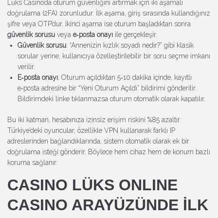
Luks Casino’da oturum güvenliğini artırmak için iki aşamalı
doğrulama (2FA) zorunludur. İlk aşama, giriş sırasında kullandığınız
şifre veya OTP’dur. İkinci aşama ise oturum başladıktan sonra
güvenlik sorusu
veya
e‑posta onayı
ile gerçekleşir.
Güvenlik sorusu
: “Annenizin kızlık soyadı nedir?” gibi klasik
sorular yerine, kullanıcıya özelleştirilebilir bir soru seçme imkanı
verilir.
E‑posta onayı
: Oturum açıldıktan 5‑10 dakika içinde, kayıtlı
e‑posta adresine bir “Yeni Oturum Açıldı” bildirimi gönderilir.
Bildirimdeki linke tıklanmazsa oturum otomatik olarak kapatılır.
Bu iki katman, hesabınıza izinsiz erişim riskini %85 azaltır.
Türkiye’deki oyuncular, özellikle VPN kullanarak farklı IP
adreslerinden bağlandıklarında, sistem otomatik olarak ek bir
doğrulama isteği gönderir. Böylece hem cihaz hem de konum bazlı
koruma sağlanır.
CASINO LÜKS ONLINE
CASINO ARAYÜZÜNDE İLK