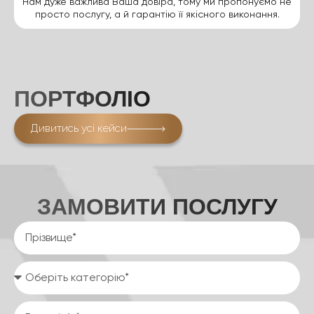
Нам дуже важлива Ваша довіра, тому ми пропонуємо не
просто послугу, а й гарантію її якісного виконання.
ПОРТФОЛІО
Дивитись усі кейси
ЗАМОВИТИ ПОСЛУГУ