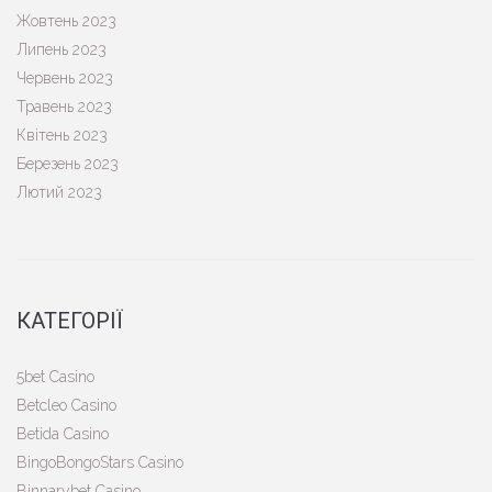
Жовтень 2023
Липень 2023
Червень 2023
Травень 2023
Квітень 2023
Березень 2023
Лютий 2023
КАТЕГОРІЇ
5bet Casino
Betcleo Casino
Betida Casino
BingoBongoStars Casino
Binnarybet Casino