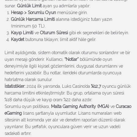
sunar.
Günlük Limit
ayarı şu adımlarla yapılır:
Hesap > Sorumlu Oyun
menüsüne girin.
Günlük Harcama Limiti
alanına istediğiniz tutarı yazın
(minimum 50 TL).
Kayıp Limiti
ve
Oturum Süresi
gibi ek seçenekleri de belirleyin.
Kaydet
butonuna tıklayın; limit aktif hâle gelir.
Limit aşıldığında, sistem otomatik olarak oturumu sonlandırır ve bir
uyarı mesajı gönderir. Kullanıcı,
“Notlar”
bölümünde oyun
deneyimiyle ilgili kişisel gözlemlerini, duygusal durumlarını ve
hedeflerini yazabilir. Bu notlar, ilerideki oturumlarda oyuncuya
hatırlatma olarak sunulur.
İstatistikler:
2024 ilk yarısında, Luks Casino’da
%12,7
oyuncu günlük
harcama limitini etkinleştirmiştir. Bu grup, ortalama oyun süresi
%18 daha düşük ve kayıp oranı %22 daha azdır.
Sorumlu oyun politikası,
Malta Gaming Authority (MGA)
ve
Curacao
eGaming
lisans şartlarıyla uyumludur. Lisans numaraları web
sitesinin alt kısmında yer alır ve denetim raporları düzenli olarak
yayınlanır. Bu şeffaflık, oyunculara güven verir ve uzun vadeli
sadakati artırır.