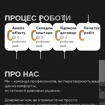
ПРОЦЕС РОБОТИ
Аналіз
Складання
Підписання
Початок
01
02
03
04
об’єкту
кошторису
договору
робіт
До 5
До 5
До 2
робочих
робочих
робочих
днів
днів
днів
ПРО НАС
Ми – команда професіоналів, які перетворюють ваші
ідеї на комфортні,
естетичні й довговічні рішення.
Довіряючи нам, ви отримуєте не просто
якісне виконання, а результат, який змінює простір і