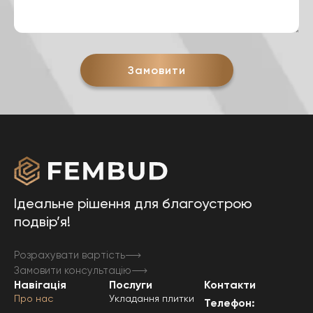
Замовити
Ідеальне рішення для благоустрою
подвір’я!
Розрахувати вартість
Замовити консультацію
Навігація
Послуги
Контакти
Про нас
Укладання плитки
Телефон: