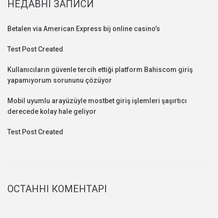
НЕДАВНІ ЗАПИСИ
Betalen via American Express bij online casino’s
Test Post Created
Kullanıcıların güvenle tercih ettiği platform Bahiscom giriş
yapamıyorum sorununu çözüyor
Mobil uyumlu arayüzüyle mostbet giriş işlemleri şaşırtıcı
derecede kolay hale geliyor
Test Post Created
ОСТАННІ КОМЕНТАРІ