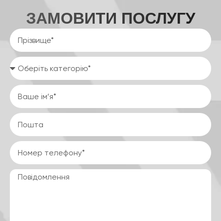
ЗАМОВИТИ ПОСЛУГУ