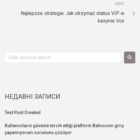
NEXT
Najlepsze strategie: Jak utrzymać status VIP w
kasynie Vox
НЕДАВНІ ЗАПИСИ
Test Post Created
Kullanıcıların güvenle tercih ettiği platform Bahiscom giriş
yapamıyorum sorununu çözüyor