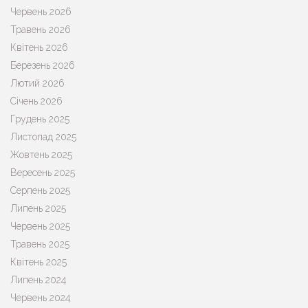
Червень 2026
Травень 2026
Квітень 2026
Березень 2026
Лютий 2026
Січень 2026
Грудень 2025
Листопад 2025
Жовтень 2025
Вересень 2025
Серпень 2025
Липень 2025
Червень 2025
Травень 2025
Квітень 2025
Липень 2024
Червень 2024