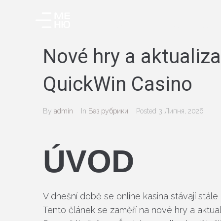
Локація:
Київська область, Бучанський р
Nové hry a aktualiz
QuickWin Casino
By
admin
In
Без рубрики
Posted
3 Липня, 2026
ÚVOD
V dnešní době se online kasina stávají stále
Tento článek se zaměří na nové hry a aktual