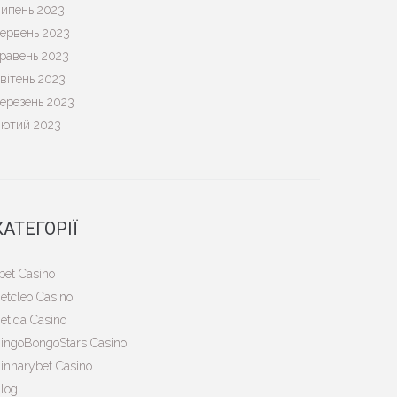
ипень 2023
ервень 2023
равень 2023
вітень 2023
ерезень 2023
ютий 2023
КАТЕГОРІЇ
bet Casino
etcleo Casino
etida Casino
ingoBongoStars Casino
innarybet Casino
log