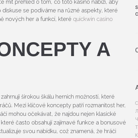
é mít přehled o tom, co toto kasino nabízí, aby
S
éto diskuse se podíváme na různé aspekty, které
C
ně nových her a funkcí, které
quickwin casino
ONCEPTY A
ahrnují širokou škálu herních možností, které
С
ráčů. Mezi klíčové koncepty patří rozmanitost her,
Л
ráči mohou očekávat, že najdou nejen klasické
Ч
, které často obsahují zajímavé funkce a bonusové
Т
aktualizuje svou nabídku, což znamená, že hráči
К