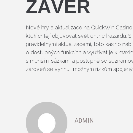
ZÁVĚR
Nové hry a aktualizace na QuickWin Casino p
kteří chtějí objevovat svět online hazardu. S
pravidelnými aktualizacemi, toto kasino nab
o dostupných funkcích a využívat je k maxim
s menšími sázkami a postupně se seznamovat
zároveň se vyhnuli možným rizikům spojeným
ADMIN