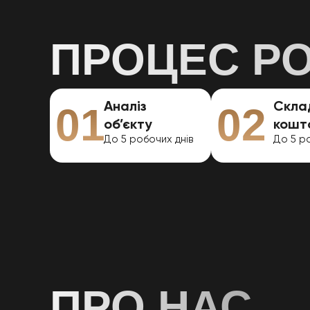
ПРОЦЕС Р
Аналіз
Скла
01
02
об’єкту
кошт
До 5 робочих днів
До 5 р
ПРО НАС