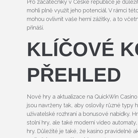
Pro začátečníky v České republice je důležit
mohli plně využít jeho potenciál. V rámci t
mohou ovlivnit vaše herní zážitky, a to včet
přináší.
KLÍČOVÉ K
PŘEHLED
Nové hry a aktualizace na QuickWin Casino z
jsou navrženy tak, aby oslovily různé typy h
uživatelské rozhraní a bonusové nabídky. H
stolní hry, ale také moderní video automaty
hry. Důležité je také, že kasino pravidelně 