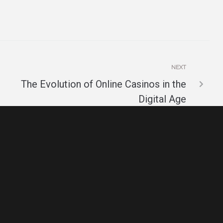
NEXT
The Evolution of Online Casinos in the
Digital Age
УГИ