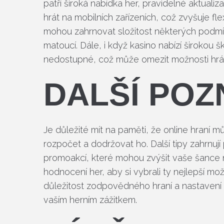
patří široká nabídka her, pravidelné aktualiz
hrát na mobilních zařízeních, což zvyšuje fl
mohou zahrnovat složitost některých podm
matoucí. Dále, i když kasino nabízí širokou š
nedostupné, což může omezit možnosti hrá
DALŠÍ POZ
Je důležité mít na paměti, že online hraní 
rozpočet a dodržovat ho. Další tipy zahrnuj
promoakcí, které mohou zvýšit vaše šance n
hodnocení her, aby si vybrali ty nejlepší m
důležitost zodpovědného hraní a nastavení 
vaším herním zážitkem.