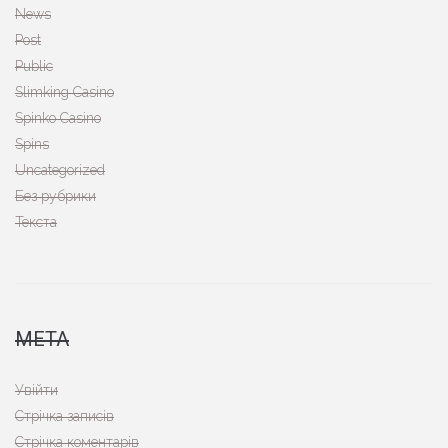
News
Post
Public
Slimking Casino
Spinko Casino
Spins
Uncategorized
Без рубрики
Текста
МЕТА
Увійти
Стрічка записів
Стрічка коментарів