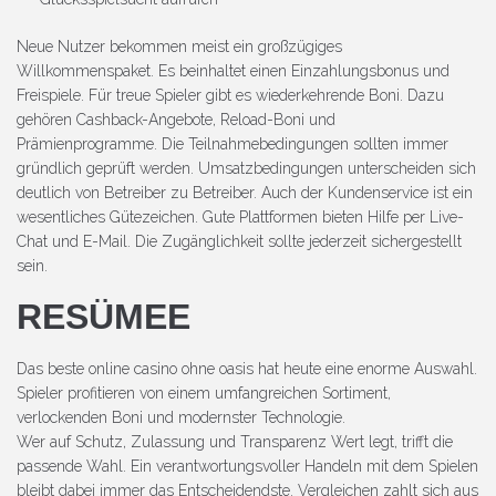
Neue Nutzer bekommen meist ein großzügiges
Willkommenspaket. Es beinhaltet einen Einzahlungsbonus und
Freispiele. Für treue Spieler gibt es wiederkehrende Boni. Dazu
gehören Cashback-Angebote, Reload-Boni und
Prämienprogramme. Die Teilnahmebedingungen sollten immer
gründlich geprüft werden. Umsatzbedingungen unterscheiden sich
deutlich von Betreiber zu Betreiber. Auch der Kundenservice ist ein
wesentliches Gütezeichen. Gute Plattformen bieten Hilfe per Live-
Chat und E-Mail. Die Zugänglichkeit sollte jederzeit sichergestellt
sein.
RESÜMEE
Das beste online casino ohne oasis hat heute eine enorme Auswahl.
Spieler profitieren von einem umfangreichen Sortiment,
verlockenden Boni und modernster Technologie.
Wer auf Schutz, Zulassung und Transparenz Wert legt, trifft die
passende Wahl. Ein verantwortungsvoller Handeln mit dem Spielen
bleibt dabei immer das Entscheidendste. Vergleichen zahlt sich aus