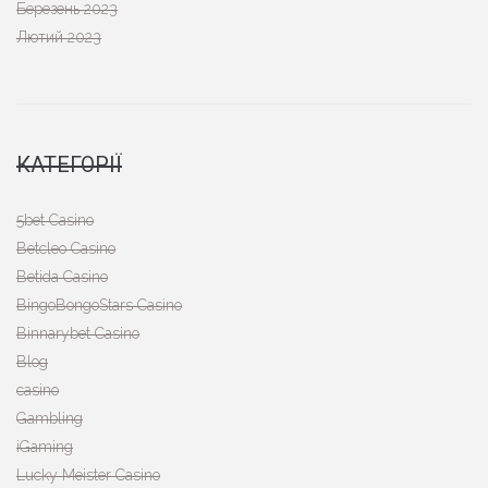
Березень 2023
Лютий 2023
КАТЕГОРІЇ
5bet Casino
Betcleo Casino
Betida Casino
BingoBongoStars Casino
Binnarybet Casino
Blog
casino
Gambling
iGaming
Lucky Meister Casino