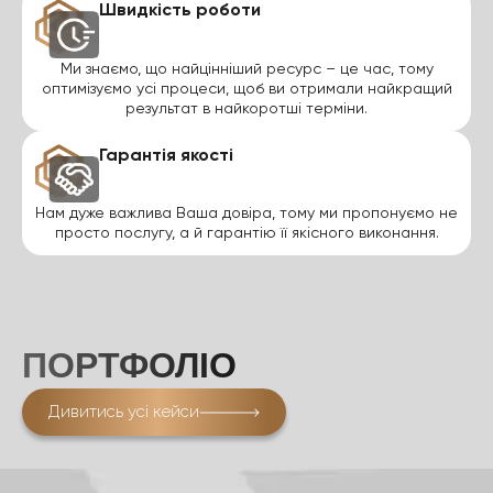
Швидкість роботи
Ми знаємо, що найцінніший ресурс – це час, тому
оптимізуємо усі процеси, щоб ви отримали найкращий
результат в найкоротші терміни.
Гарантія якості
Нам дуже важлива Ваша довіра, тому ми пропонуємо не
просто послугу, а й гарантію її якісного виконання.
ПОРТФОЛІО
Дивитись усі кейси