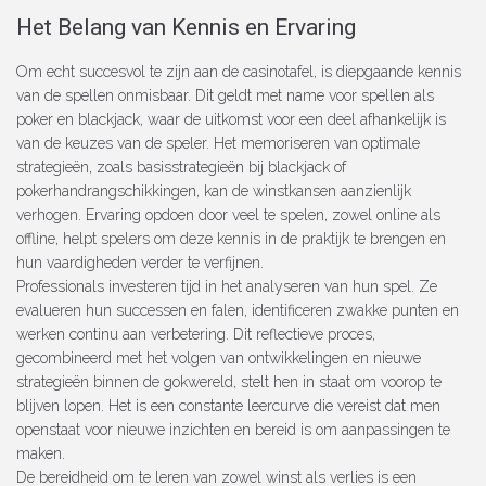
Het Belang van Kennis en Ervaring
Om echt succesvol te zijn aan de casinotafel, is diepgaande kennis
van de spellen onmisbaar. Dit geldt met name voor spellen als
poker en blackjack, waar de uitkomst voor een deel afhankelijk is
van de keuzes van de speler. Het memoriseren van optimale
strategieën, zoals basisstrategieën bij blackjack of
pokerhandrangschikkingen, kan de winstkansen aanzienlijk
verhogen. Ervaring opdoen door veel te spelen, zowel online als
offline, helpt spelers om deze kennis in de praktijk te brengen en
hun vaardigheden verder te verfijnen.
Professionals investeren tijd in het analyseren van hun spel. Ze
evalueren hun successen en falen, identificeren zwakke punten en
werken continu aan verbetering. Dit reflectieve proces,
gecombineerd met het volgen van ontwikkelingen en nieuwe
strategieën binnen de gokwereld, stelt hen in staat om voorop te
blijven lopen. Het is een constante leercurve die vereist dat men
openstaat voor nieuwe inzichten en bereid is om aanpassingen te
maken.
De bereidheid om te leren van zowel winst als verlies is een