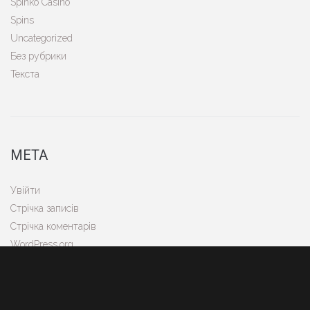
Spinko Casino
Spins
Uncategorized
Без рубрики
Текста
МЕТА
Увійти
Стрічка записів
Стрічка коментарів
WordPress.org
ІНШІ ПОСЛУГИ