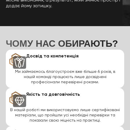
додає йому затишку.
ЧОМУ НАС ОБИРАЮТЬ?
Досвід та компетенція
Ми займаємось благоустроєм вже більше 6 років, в
нашій команді працюють лише досвідчені
професіонали перевірені роками.
Якість та довговічність
В нашій роботі ми використовуємо лише сертифіковані
матеріали, що пройшли усі необхідні перевірки та
показали свою міцність на практиці.