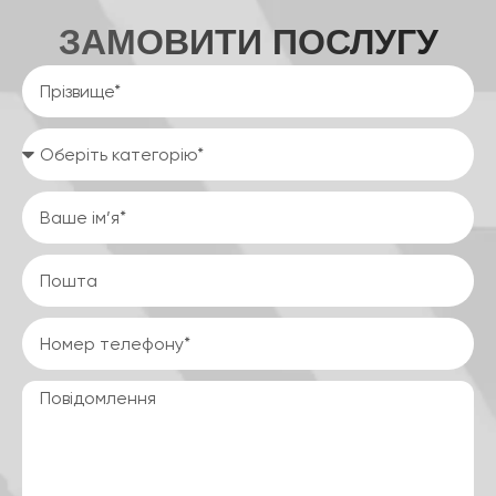
ЗАМОВИТИ ПОСЛУГУ