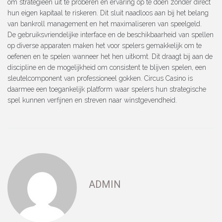
om strategieën uit te proberen en ervaring op te doen zonder direct
hun eigen kapitaal te riskeren. Dit sluit naadloos aan bij het belang
van bankroll management en het maximaliseren van speelgeld.
De gebruiksvriendelijke interface en de beschikbaarheid van spellen
op diverse apparaten maken het voor spelers gemakkelijk om te
oefenen en te spelen wanneer het hen uitkomt. Dit draagt bij aan de
discipline en de mogelijkheid om consistent te blijven spelen, een
sleutelcomponent van professioneel gokken. Circus Casino is
daarmee een toegankelijk platform waar spelers hun strategische
spel kunnen verfijnen en streven naar winstgevendheid.
ADMIN