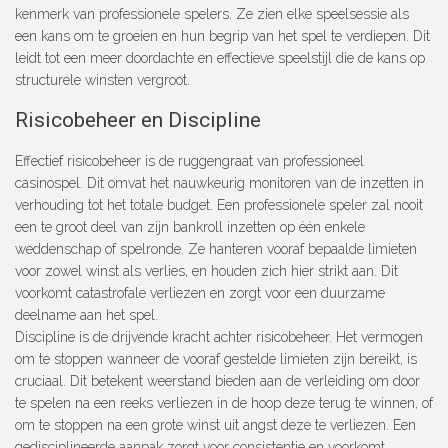
kenmerk van professionele spelers. Ze zien elke speelsessie als
een kans om te groeien en hun begrip van het spel te verdiepen. Dit
leidt tot een meer doordachte en effectieve speelstijl die de kans op
structurele winsten vergroot.
Risicobeheer en Discipline
Effectief risicobeheer is de ruggengraat van professioneel
casinospel. Dit omvat het nauwkeurig monitoren van de inzetten in
verhouding tot het totale budget. Een professionele speler zal nooit
een te groot deel van zijn bankroll inzetten op één enkele
weddenschap of spelronde. Ze hanteren vooraf bepaalde limieten
voor zowel winst als verlies, en houden zich hier strikt aan. Dit
voorkomt catastrofale verliezen en zorgt voor een duurzame
deelname aan het spel.
Discipline is de drijvende kracht achter risicobeheer. Het vermogen
om te stoppen wanneer de vooraf gestelde limieten zijn bereikt, is
cruciaal. Dit betekent weerstand bieden aan de verleiding om door
te spelen na een reeks verliezen in de hoop deze terug te winnen, of
om te stoppen na een grote winst uit angst deze te verliezen. Een
gedisciplineerde aanpak zorgt voor consistentie en voorkomt