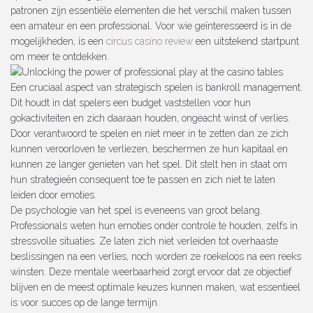
patronen zijn essentiële elementen die het verschil maken tussen
een amateur en een professional. Voor wie geïnteresseerd is in de
mogelijkheden, is een
circus casino review
een uitstekend startpunt
om meer te ontdekken.
Een cruciaal aspect van strategisch spelen is bankroll management.
Dit houdt in dat spelers een budget vaststellen voor hun
gokactiviteiten en zich daaraan houden, ongeacht winst of verlies.
Door verantwoord te spelen en niet meer in te zetten dan ze zich
kunnen veroorloven te verliezen, beschermen ze hun kapitaal en
kunnen ze langer genieten van het spel. Dit stelt hen in staat om
hun strategieën consequent toe te passen en zich niet te laten
leiden door emoties.
De psychologie van het spel is eveneens van groot belang.
Professionals weten hun emoties onder controle te houden, zelfs in
stressvolle situaties. Ze laten zich niet verleiden tot overhaaste
beslissingen na een verlies, noch worden ze roekeloos na een reeks
winsten. Deze mentale weerbaarheid zorgt ervoor dat ze objectief
blijven en de meest optimale keuzes kunnen maken, wat essentieel
is voor succes op de lange termijn.