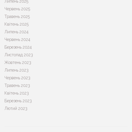
Липень 2025
Червень 2025
Травень 2025
Квітень 2025
Липень 2024
Червень 2024
Березень 2024
Листопад 2023
Жовтень 2023
Липень 2023
Червень 2023
Травень 2023
Квітень 2023
Березень 2023
Лютий 2023