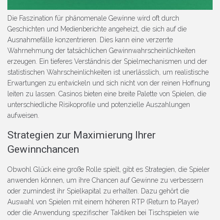
Die Faszination für phänomenale Gewinne wird oft durch
Geschichten und Medienberichte angeheizt, die sich auf die
Ausnahmefälle konzentrieren. Dies kann eine verzerrte
Wahrnehmung der tatsächlichen Gewinnwahrscheinlichkeiten
erzeugen. Ein tieferes Verständnis der Spielmechanismen und der
statistischen Wahrscheinlichkeiten ist unerlässlich, um realistische
Erwartungen zu entwickeln und sich nicht von der reinen Hoffnung
leiten zu lassen. Casinos bieten eine breite Palette von Spielen, die
unterschiedliche Risikoprofile und potenzielle Auszahlungen
aufweisen.
Strategien zur Maximierung Ihrer
Gewinnchancen
Obwohl Glück eine große Rolle spielt, gibt es Strategien, die Spieler
anwenden können, um ihre Chancen auf Gewinne zu verbessern
oder zumindest ihr Spielkapital zu erhalten. Dazu gehört die
Auswahl von Spielen mit einem höheren RTP (Return to Player)
oder die Anwendung spezifischer Taktiken bei Tischspielen wie