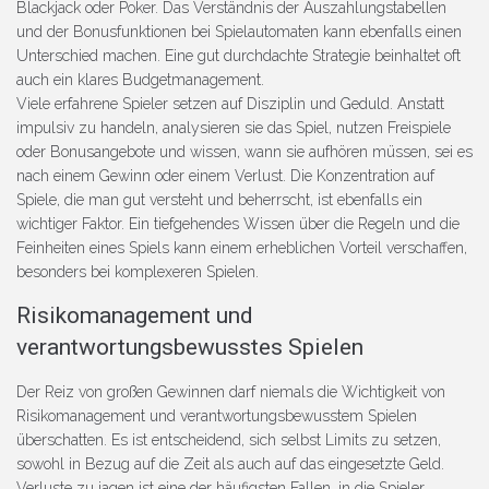
Blackjack oder Poker. Das Verständnis der Auszahlungstabellen
und der Bonusfunktionen bei Spielautomaten kann ebenfalls einen
Unterschied machen. Eine gut durchdachte Strategie beinhaltet oft
auch ein klares Budgetmanagement.
Viele erfahrene Spieler setzen auf Disziplin und Geduld. Anstatt
impulsiv zu handeln, analysieren sie das Spiel, nutzen Freispiele
oder Bonusangebote und wissen, wann sie aufhören müssen, sei es
nach einem Gewinn oder einem Verlust. Die Konzentration auf
Spiele, die man gut versteht und beherrscht, ist ebenfalls ein
wichtiger Faktor. Ein tiefgehendes Wissen über die Regeln und die
Feinheiten eines Spiels kann einem erheblichen Vorteil verschaffen,
besonders bei komplexeren Spielen.
Risikomanagement und
verantwortungsbewusstes Spielen
Der Reiz von großen Gewinnen darf niemals die Wichtigkeit von
Risikomanagement und verantwortungsbewusstem Spielen
überschatten. Es ist entscheidend, sich selbst Limits zu setzen,
sowohl in Bezug auf die Zeit als auch auf das eingesetzte Geld.
Verluste zu jagen ist eine der häufigsten Fallen, in die Spieler