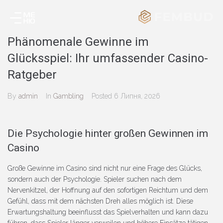
Phänomenale Gewinne im
Glücksspiel: Ihr umfassender Casino-
Ratgeber
By
admin
In
Gambling
Posted
6 Липня, 2026
Die Psychologie hinter großen Gewinnen im
Casino
Große Gewinne im Casino sind nicht nur eine Frage des Glücks,
sondern auch der Psychologie. Spieler suchen nach dem
Nervenkitzel, der Hoffnung auf den sofortigen Reichtum und dem
Gefühl, dass mit dem nächsten Dreh alles möglich ist. Diese
Erwartungshaltung beeinflusst das Spielverhalten und kann dazu