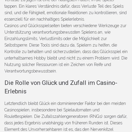
tappen. Ein klares Verständnis dafür, dass Verluste Teil des Spiels
sind, und die Fähigkeit, emotionale Reaktionen zu kontrollieren, sind
essenziell für ein nachhaltiges Spielerlebnis.
Casinos und Glücksspielseiten bieten verschiedene Werkzeuge zur
Unterstützung verantwortungsbewussten Spielens an, wie
Einzahlungslimits, Verlustlimits oder die Möglichkeit zur
Selbstsperre. Diese Tools sind dazu da, Spielern zu helfen, die
Kontrolle zu behalten und sicherzustellen, dass das Glücksspiel ein
unterhaltsames Hobby bleibt und nicht zu einem Problem wird. Die
Nutzung solcher Ressourcen ist ein Zeichen von Reife und
Verantwortungsbewusstsein.
Die Rolle von Glück und Zufall im Casino-
Erlebnis
Letztendlich bleibt Glück ein dominierender Faktor bei den meisten
Casinospielen, insbesondere bei Spielautomaten und
Roulettespielen. Die Zufallszahlengeneratoren (RNGs) sorgen dafür,
dass jedes Ergebnis unabhängig von früheren Runden ist. Dieses
Element des Unvorhersehbaren ist es, das den Nervenkitzel