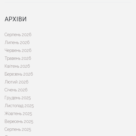
АРХІВИ
Серпень 2026
Липень 2026
Червень 2026
Травень 2026
Квітень 2026
Березень 2026
Лютий 2026
Січень 2026
Грудень 2025
Листопад 2025
Жовтень 2025
Вересень 2025
Серпень 2025