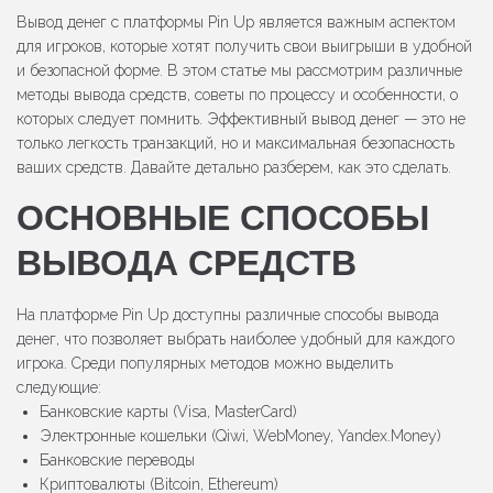
Вывод денег с платформы Pin Up является важным аспектом
для игроков, которые хотят получить свои выигрыши в удобной
и безопасной форме. В этом статье мы рассмотрим различные
методы вывода средств, советы по процессу и особенности, о
которых следует помнить. Эффективный вывод денег — это не
только легкость транзакций, но и максимальная безопасность
ваших средств. Давайте детально разберем, как это сделать.
ОСНОВНЫЕ СПОСОБЫ
ВЫВОДА СРЕДСТВ
На платформе Pin Up доступны различные способы вывода
денег, что позволяет выбрать наиболее удобный для каждого
игрока. Среди популярных методов можно выделить
следующие:
Банковские карты (Visa, MasterCard)
Электронные кошельки (Qiwi, WebMoney, Yandex.Money)
Банковские переводы
Криптовалюты (Bitcoin, Ethereum)