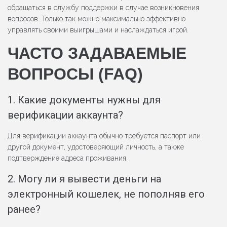
обращаться в службу поддержки в случае возникновения
вопросов. Только так можно максимально эффективно
управлять своими выигрышами и наслаждаться игрой.
ЧАСТО ЗАДАВАЕМЫЕ
ВОПРОСЫ (FAQ)
1. Какие документы нужны для
верификации аккаунта?
Для верификации аккаунта обычно требуется паспорт или
другой документ, удостоверяющий личность, а также
подтверждение адреса проживания.
2. Могу ли я вывести деньги на
электронный кошелек, не пополняв его
ранее?