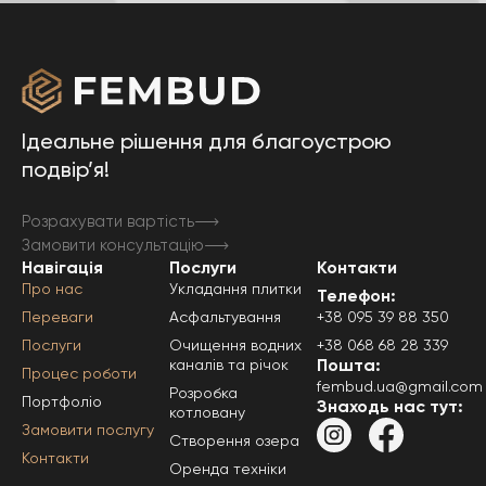
Ідеальне рішення для благоустрою
подвір’я!
Розрахувати вартість
Замовити консультацію
Навігація
Послуги
Контакти
Про нас
Укладання плитки
Телефон:
Переваги
Асфальтування
+38 095 39 88 350
Послуги
Очищення водних
+38 068 68 28 339
Пошта:
каналів та річок
Процес роботи
fembud.ua@gmail.com
Розробка
Портфоліо
Знаходь нас тут:
котловану
Замовити послугу
Створення озера
Контакти
Оренда техніки