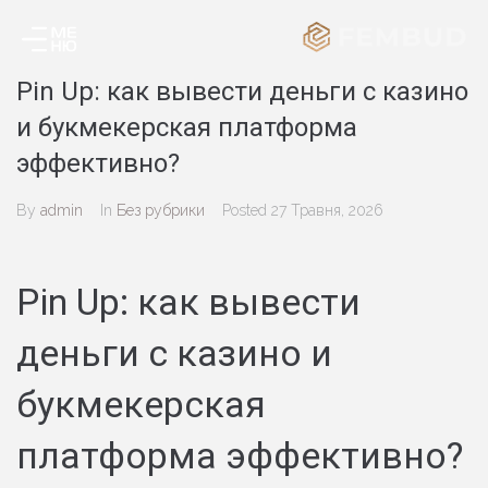
Pin Up: как вывести деньги с казино
и букмекерская платформа
эффективно?
By
admin
In
Без рубрики
Posted
27 Травня, 2026
Pin Up: как вывести
деньги с казино и
букмекерская
платформа эффективно?