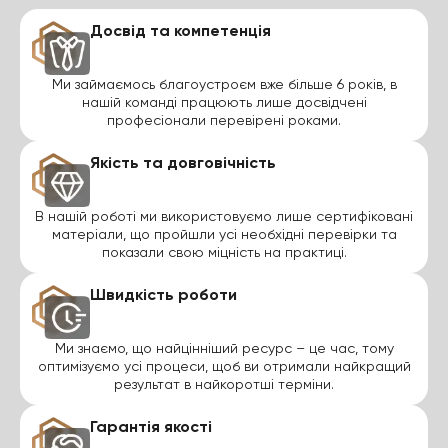
Досвід та компетенція
Ми займаємось благоустроєм вже більше 6 років, в
нашій команді працюють лише досвідчені
професіонали перевірені роками.
Якість та довговічність
В нашій роботі ми використовуємо лише сертифіковані
матеріали, що пройшли усі необхідні перевірки та
показали свою міцність на практиці.
Швидкість роботи
Ми знаємо, що найцінніший ресурс – це час, тому
оптимізуємо усі процеси, щоб ви отримали найкращий
результат в найкоротші терміни.
Гарантія якості