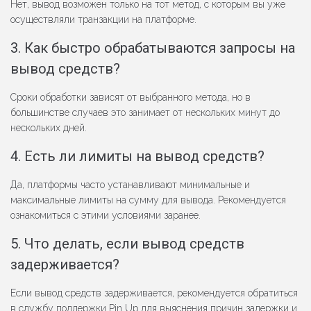
Нет, вывод возможен только на тот метод, с которым вы уже
осуществляли транзакции на платформе.
3. Как быстро обрабатываются запросы на
вывод средств?
Сроки обработки зависят от выбранного метода, но в
большинстве случаев это занимает от нескольких минут до
нескольких дней.
4. Есть ли лимиты на вывод средств?
Да, платформы часто устанавливают минимальные и
максимальные лимиты на сумму для вывода. Рекомендуется
ознакомиться с этими условиями заранее.
5. Что делать, если вывод средств
задерживается?
Если вывод средств задерживается, рекомендуется обратиться
в службу поддержки Pin Up для выяснения причин задержки и