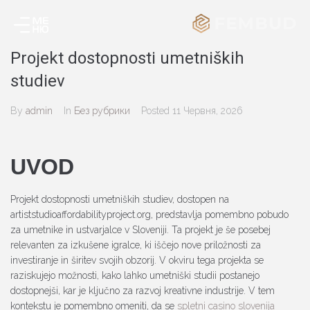
Projekt dostopnosti umetniških
studiev
By
admin
In
Без рубрики
Posted
11 Червня, 2026
UVOD
Projekt dostopnosti umetniških studiev, dostopen na
artiststudioaffordabilityproject.org, predstavlja pomembno pobudo
za umetnike in ustvarjalce v Sloveniji. Ta projekt je še posebej
relevanten za izkušene igralce, ki iščejo nove priložnosti za
investiranje in širitev svojih obzorij. V okviru tega projekta se
raziskujejo možnosti, kako lahko umetniški studii postanejo
dostopnejši, kar je ključno za razvoj kreativne industrije. V tem
kontekstu je pomembno omeniti, da se
spletni casino slovenija