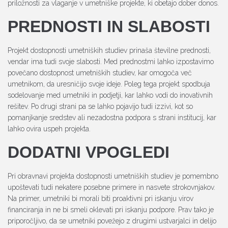
priložnosti za vlaganje v umetniške projekte, ki obetajo dober donos.
PREDNOSTI IN SLABOSTI
Projekt dostopnosti umetniških studiev prinaša številne prednosti,
vendar ima tudi svoje slabosti. Med prednostmi lahko izpostavimo
povečano dostopnost umetniških studiev, kar omogoča več
umetnikom, da uresničijo svoje ideje. Poleg tega projekt spodbuja
sodelovanje med umetniki in podjetji, kar lahko vodi do inovativnih
rešitev. Po drugi strani pa se lahko pojavijo tudi izzivi, kot so
pomanjkanje sredstev ali nezadostna podpora s strani institucij, kar
lahko ovira uspeh projekta.
DODATNI VPOGLEDI
Pri obravnavi projekta dostopnosti umetniških studiev je pomembno
upoštevati tudi nekatere posebne primere in nasvete strokovnjakov.
Na primer, umetniki bi morali biti proaktivni pri iskanju virov
financiranja in ne bi smeli oklevati pri iskanju podpore. Prav tako je
priporočljivo, da se umetniki povežejo z drugimi ustvarjalci in delijo