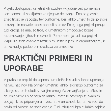
Projekt dostopnosti umetniških studiev vključuje več pomembnih
komponent, ki so ključne za njegovo delovanje. Ena od glavnih
značilnosti je vzpostavitev platforme, kjer lahko umetniki delijo svoje
izkušnje in nasvete o dostopnosti studiev. Poleg tega projekt ponuja
tudi orodja za analizo trga, ki umetnikom omogočajo boljše
razumevanje njihovih možnosti. Pomembno je tudi, da projekt
vključuje sodelovanje z različnimi institucijami in organizacijami, ki
lahko nudijo podporo in sredstva za umetnike.
PRAKTIČNI PRIMERI IN
UPORABE
V praksi se projekt dostopnosti umetniških studiev lahko uporablja
na več načinov. Na primer, umetniki lahko izkoristijo platformo za
iskanje skupnih studiev, kar jim omogoča zmanjšanje stroškov in
deljenje virov. Poleg tega se lahko umetniki povežejo z lokalnimi
podjetji, ki so pripravljena investirati v umetnost, kar lahko vodi do
novih priložnosti za sodelovanje. Tudi izkušeni igralci lahko najdejo