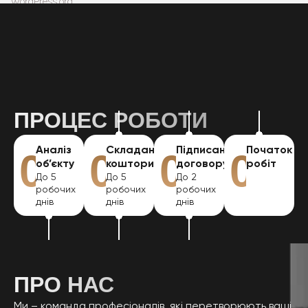
WordPress.org
ІНШІ ПОСЛУГИ
ПРОЦЕС РОБОТИ
Аналіз
Складання
Підписання
Початок
01
02
03
04
об’єкту
кошторису
договору
робіт
До 5
До 5
До 2
робочих
робочих
робочих
днів
днів
днів
ПРО НАС
Ми – команда професіоналів, які перетворюють ваші