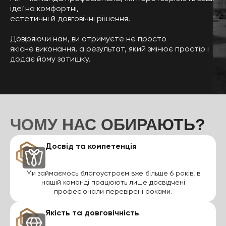
ідеї на комфортні,
естетичні й довговічні рішення.
Довіряючи нам, ви отримуєте не просто
якісне виконання, а результат, який змінює простір і
додає йому затишку.
ЧОМУ НАС ОБИРАЮТЬ?
Досвід та компетенція
Ми займаємось благоустроєм вже більше 6 років, в
нашій команді працюють лише досвідчені
професіонали перевірені роками.
Якість та довговічність