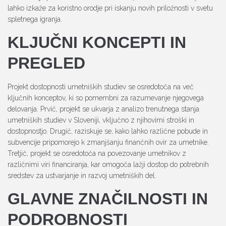
lahko izkaže za koristno orodje pri iskanju novih priložnosti v svetu
spletnega igranja.
KLJUČNI KONCEPTI IN
PREGLED
Projekt dostopnosti umetniških studiev se osredotoča na več
ključnih konceptov, ki so pomembni za razumevanje njegovega
delovanja. Prvič, projekt se ukvarja z analizo trenutnega stanja
umetniških studiev v Sloveniji, vključno z njihovimi stroški in
dostopnostjo. Drugič, raziskuje se, kako lahko različne pobude in
subvencije pripomorejo k zmanjšanju finančnih ovir za umetnike.
Tretjič, projekt se osredotoča na povezovanje umetnikov z
različnimi viri financiranja, kar omogoča lažji dostop do potrebnih
sredstev za ustvarjanje in razvoj umetniških del.
GLAVNE ZNAČILNOSTI IN
PODROBNOSTI