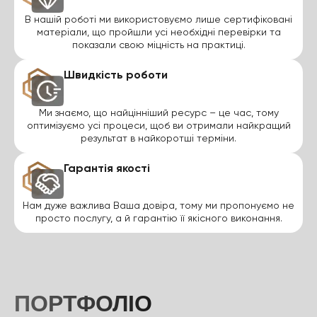
В нашій роботі ми використовуємо лише сертифіковані
матеріали, що пройшли усі необхідні перевірки та
показали свою міцність на практиці.
Швидкість роботи
Ми знаємо, що найцінніший ресурс – це час, тому
оптимізуємо усі процеси, щоб ви отримали найкращий
результат в найкоротші терміни.
Гарантія якості
Нам дуже важлива Ваша довіра, тому ми пропонуємо не
просто послугу, а й гарантію її якісного виконання.
ПОРТФОЛІО