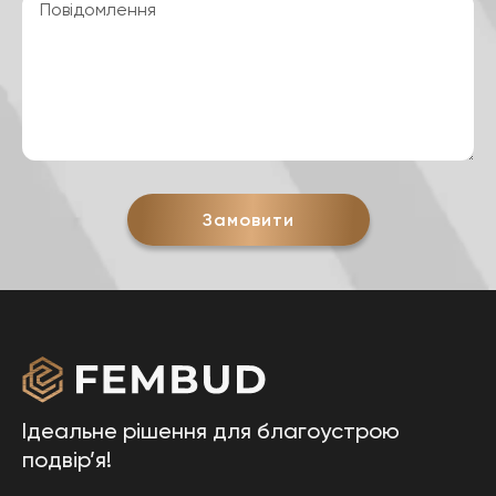
Замовити
Ідеальне рішення для благоустрою
подвір’я!