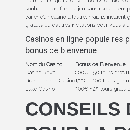
La Roulette gratuite avec bonus de bienven
souhaitent profiter du jeu sans risquer leu
varier d’un casino à l’autre, mais ils incluen
gratuits ou d’autres incitations pour vous a
Casinos en ligne populaires p
bonus de bienvenue
Nom du Casino
Bonus de Bienvenue
Casino Royal
200€ + 50 tours gratuit
Grand Palace Casino
150€ + 100 tours gratui
Luxe Casino
300€ + 25 tours gratuit
CONSEILS 