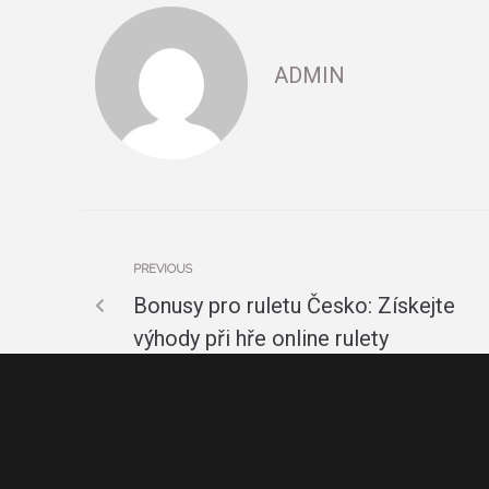
ADMIN
PREVIOUS
Bonusy pro ruletu Česko: Získejte
výhody při hře online rulety