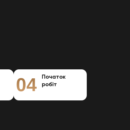
Початок
04
робіт