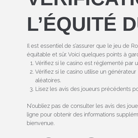
L’ÉQUITÉ 
Il est essentiel de s’assurer que le jeu de 
équitable et sûr. Voici quelques points à garder
Vérifiez si le casino est réglementé par 
Vérifiez si le casino utilise un générate
aléatoires.
Lisez les avis des joueurs précédents po
N’oubliez pas de consulter les avis des joue
ligne pour obtenir des informations supplém
bienvenue.