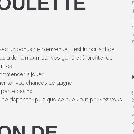
ROULETTE
Л
Ч
Т
К
Б
Л
vec un bonus de bienvenue, il est important de
s aider à maximiser vos gains et à profiter de
tiles :
commencer à jouer.
gmenter vos chances de gagner.
par le casino.
5
ter de dépenser plus que ce que vous pouvez vous
B
B
B
B
ION DE
B