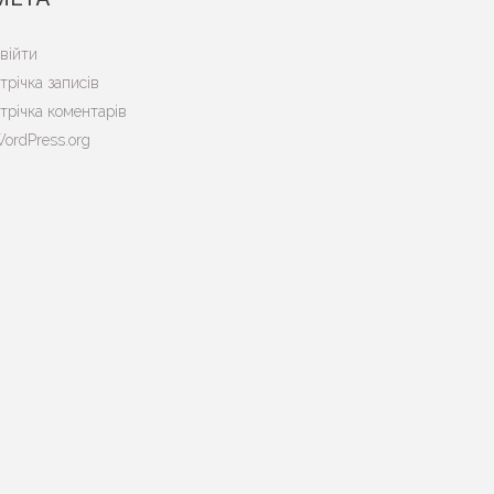
війти
трічка записів
трічка коментарів
ordPress.org