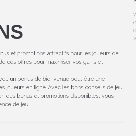
У
С
NS
С
W
nus et promotions attractifs pour les joueurs de
 de ces offres pour maximiser vos gains et
e avec un bonus de bienvenue peut être une
s joueurs en ligne. Avec les bons conseils de jeu,
sation des bonus et promotions disponibles, vous
ence de jeu.