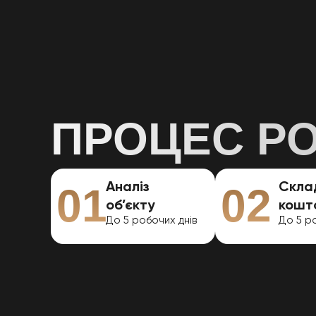
ІНШІ ПОСЛ
ПРОЦЕС Р
Аналіз
Скла
01
02
об’єкту
кошт
До 5 робочих днів
До 5 р