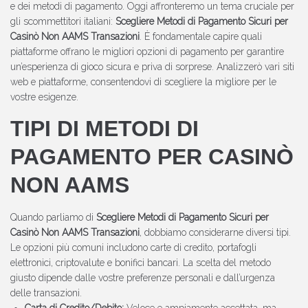
e dei metodi di pagamento. Oggi affronteremo un tema cruciale per
gli scommettitori italiani:
Scegliere Metodi di Pagamento Sicuri per
Casinò Non AAMS Transazioni
. È fondamentale capire quali
piattaforme offrano le migliori opzioni di pagamento per garantire
un’esperienza di gioco sicura e priva di sorprese. Analizzerò vari siti
web e piattaforme, consentendovi di scegliere la migliore per le
vostre esigenze.
TIPI DI METODI DI
PAGAMENTO PER CASINÒ
NON AAMS
Quando parliamo di
Scegliere Metodi di Pagamento Sicuri per
Casinò Non AAMS Transazioni
, dobbiamo considerarne diversi tipi.
Le opzioni più comuni includono carte di credito, portafogli
elettronici, criptovalute e bonifici bancari. La scelta del metodo
giusto dipende dalle vostre preferenze personali e dall’urgenza
delle transazioni.