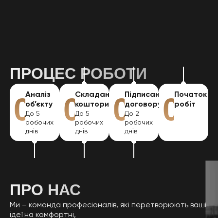
ІНШІ ПОСЛУГИ
ПРОЦЕС РОБОТИ
Аналіз
Складання
Підписання
Початок
01
02
03
04
об’єкту
кошторису
договору
робіт
До 5
До 5
До 2
робочих
робочих
робочих
днів
днів
днів
ПРО НАС
Ми – команда професіоналів, які перетворюють ваші
ідеї на комфортні,