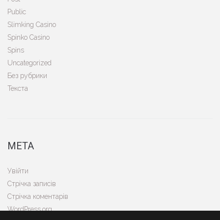
Public
Slimking Casino
Spinko Casino
Spins
Uncategorized
Без рубрики
Текста
МЕТА
Увійти
Стрічка записів
Стрічка коментарів
WordPress.org