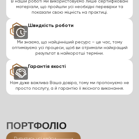
В нашій роботі ми використовуємо лише сертифіковані
матеріали, що пройшли усі необхідні перевірки та
показали свою міцність на практиці.
Швидкість роботи
Ми знаємо, що найцінніший ресурс – це час, тому
оптимізуємо усі процеси, щоб ви отримали найкращий
результат в найкоротші терміни.
Гарантія якості
Нам дуже важлива Ваша довіра, тому ми пропонуємо не
просто послугу, а й гарантію її якісного виконання.
ПОРТФОЛІО
Дивитись усі кейси