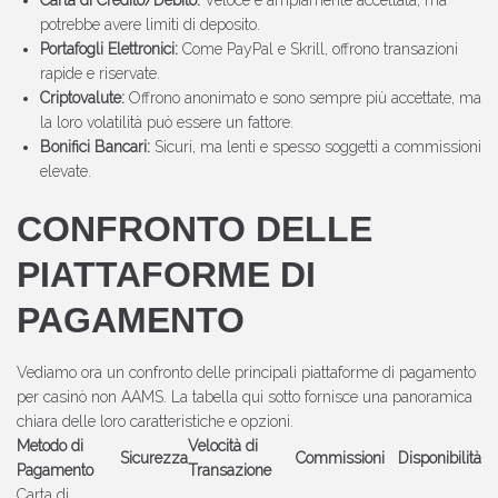
Carta di Credito/Debito:
Veloce e ampiamente accettata, ma
potrebbe avere limiti di deposito.
Portafogli Elettronici:
Come PayPal e Skrill, offrono transazioni
rapide e riservate.
Criptovalute:
Offrono anonimato e sono sempre più accettate, ma
la loro volatilità può essere un fattore.
Bonifici Bancari:
Sicuri, ma lenti e spesso soggetti a commissioni
elevate.
CONFRONTO DELLE
PIATTAFORME DI
PAGAMENTO
Vediamo ora un confronto delle principali piattaforme di pagamento
per casinò non AAMS. La tabella qui sotto fornisce una panoramica
chiara delle loro caratteristiche e opzioni.
Metodo di
Velocità di
Sicurezza
Commissioni
Disponibilità
Pagamento
Transazione
Carta di