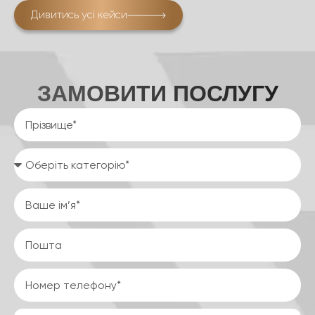
Дивитись усі кейси
ЗАМОВИТИ ПОСЛУГУ