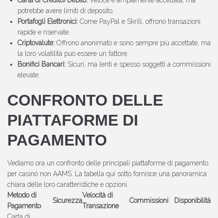
Carta di Credito/Debito:
Veloce e ampiamente accettata, ma
potrebbe avere limiti di deposito.
Portafogli Elettronici:
Come PayPal e Skrill, offrono transazioni
rapide e riservate.
Criptovalute:
Offrono anonimato e sono sempre più accettate, ma
la loro volatilità può essere un fattore.
Bonifici Bancari:
Sicuri, ma lenti e spesso soggetti a commissioni
elevate.
CONFRONTO DELLE
PIATTAFORME DI
PAGAMENTO
Vediamo ora un confronto delle principali piattaforme di pagamento
per casinò non AAMS. La tabella qui sotto fornisce una panoramica
chiara delle loro caratteristiche e opzioni.
Metodo di
Velocità di
Sicurezza
Commissioni
Disponibilità
Pagamento
Transazione
Carta di