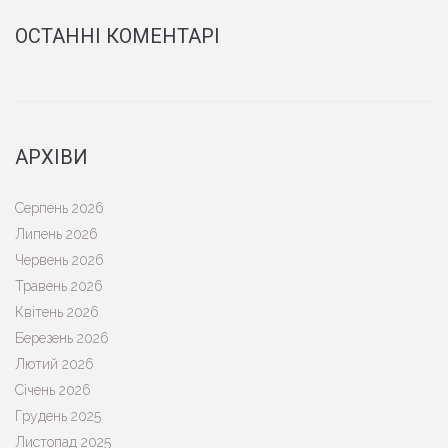
ОСТАННІ КОМЕНТАРІ
АРХІВИ
Серпень 2026
Липень 2026
Червень 2026
Травень 2026
Квітень 2026
Березень 2026
Лютий 2026
Січень 2026
Грудень 2025
Листопад 2025