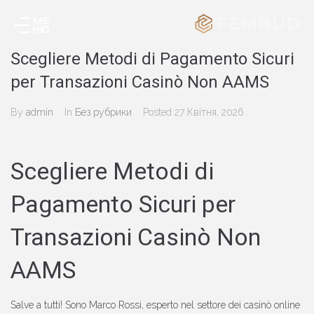
Scegliere Metodi di Pagamento Sicuri
per Transazioni Casinò Non AAMS
By
admin
In
Без рубрики
Posted
27 Квітня, 2026
Scegliere Metodi di
Pagamento Sicuri per
Transazioni Casinò Non
AAMS
Salve a tutti! Sono Marco Rossi, esperto nel settore dei casinò online