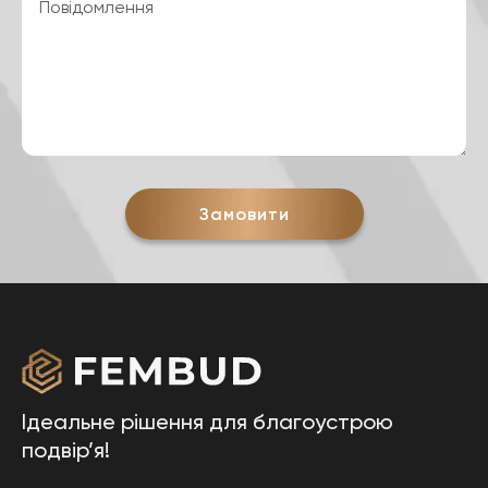
Замовити
Ідеальне рішення для благоустрою
подвір’я!