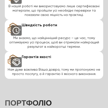
В нашій роботі ми використовуємо лише сертифіковані
матеріали, що пройшли усі необхідні перевірки та
показали свою міцність на практиці.
Швидкість роботи
Ми знаємо, що найцінніший ресурс – це час, тому
оптимізуємо усі процеси, щоб ви отримали найкращий
результат в найкоротші терміни.
Гарантія якості
Нам дуже важлива Ваша довіра, тому ми пропонуємо не
просто послугу, а й гарантію її якісного виконання.
ПОРТФОЛІО