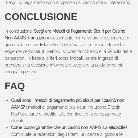
metodi di pagamento sono supportati dai casinò che vi interessano.
CONCLUSIONE
In conclusione,
Scegliere Metodi di Pagamento Sicuri per Casinò
Non AAMS Transazioni
è essenziale per garantire un’esperienza di
gioco sicura e soddisfacente. Considerate attentamente le vostre
esigenze personali, il livello di sicurezza richiesto e la velocità delle
transazioni. In base ai criteri sopra indicati, sarete in grado di
prendere una decisione informata e scegliere la piattaforma più
adeguata per voi.
FAQ
Quali sono i metodi di pagamento più sicuri per i casinò non
AAMS?
I metodi di pagamento più sicuri includono Bitcoin,
PayPal e carte di credito, tutti con livelli di sicurezza molto
elevati.
Come posso garantire che un casinò non AAMS sia affidabile?
Controllate le recensioni degli utenti, le licenze di gioco e le