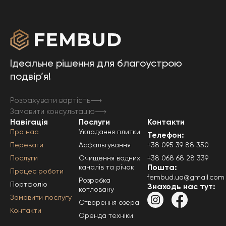
Ідеальне рішення для благоустрою
подвір’я!
Розрахувати вартість
Замовити консультацію
Навігація
Послуги
Контакти
Про нас
Укладання плитки
Телефон:
Переваги
Асфальтування
+38 095 39 88 350
Послуги
Очищення водних
+38 068 68 28 339
Пошта:
каналів та річок
Процес роботи
fembud.ua@gmail.com
Розробка
Портфоліо
Знаходь нас тут:
котловану
Замовити послугу
Створення озера
Контакти
Оренда техніки