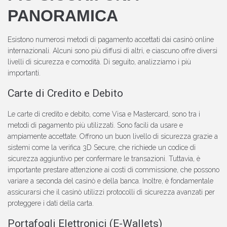
PANORAMICA
Esistono numerosi metodi di pagamento accettati dai casinò online
internazionali. Alcuni sono più diffusi di altri, e ciascuno offre diversi
livelli di sicurezza e comodità. Di seguito, analizziamo i più
importanti.
Carte di Credito e Debito
Le carte di credito e debito, come Visa e Mastercard, sono tra i
metodi di pagamento più utilizzati. Sono facili da usare e
ampiamente accettate. Offrono un buon livello di sicurezza grazie a
sistemi come la verifica 3D Secure, che richiede un codice di
sicurezza aggiuntivo per confermare le transazioni. Tuttavia, è
importante prestare attenzione ai costi di commissione, che possono
variare a seconda del casinò e della banca. Inoltre, è fondamentale
assicurarsi che il casinò utilizzi protocolli di sicurezza avanzati per
proteggere i dati della carta.
Portafogli Elettronici (E-Wallets)