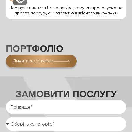
Нам дуже важлива Ваша довіра, тому ми пропонуємо не
просто послугу, а й гарантію її якісного виконання.
ПОРТФОЛІО
Дивитись усі кейси
ЗАМОВИТИ ПОСЛУГУ