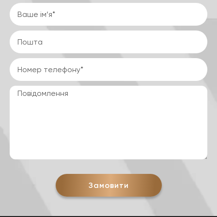
Замовити