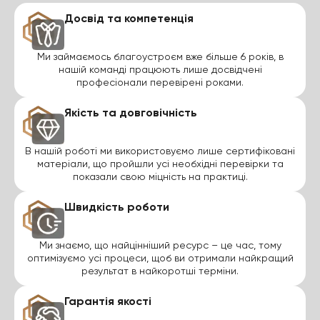
Досвід та компетенція
Ми займаємось благоустроєм вже більше 6 років, в
нашій команді працюють лише досвідчені
професіонали перевірені роками.
Якість та довговічність
В нашій роботі ми використовуємо лише сертифіковані
матеріали, що пройшли усі необхідні перевірки та
показали свою міцність на практиці.
Швидкість роботи
Ми знаємо, що найцінніший ресурс – це час, тому
оптимізуємо усі процеси, щоб ви отримали найкращий
результат в найкоротші терміни.
Гарантія якості