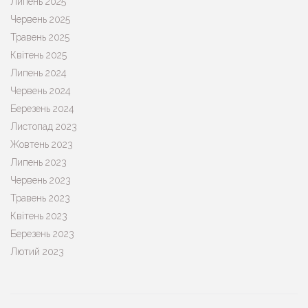
Липень 2025
Червень 2025
Травень 2025
Квітень 2025
Липень 2024
Червень 2024
Березень 2024
Листопад 2023
Жовтень 2023
Липень 2023
Червень 2023
Травень 2023
Квітень 2023
Березень 2023
Лютий 2023