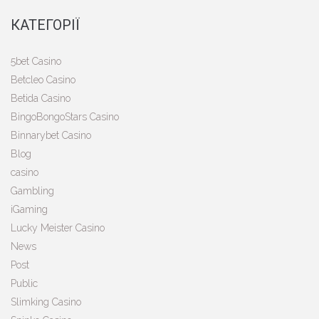
КАТЕГОРІЇ
5bet Casino
Betcleo Casino
Betida Casino
BingoBongoStars Casino
Binnarybet Casino
Blog
casino
Gambling
iGaming
Lucky Meister Casino
News
Post
Public
Slimking Casino