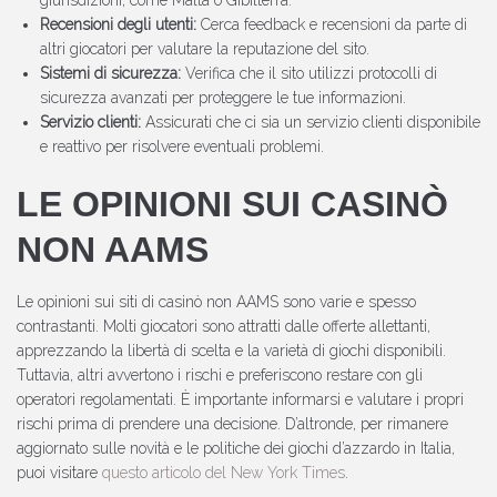
giurisdizioni, come Malta o Gibilterra.
Recensioni degli utenti:
Cerca feedback e recensioni da parte di
altri giocatori per valutare la reputazione del sito.
Sistemi di sicurezza:
Verifica che il sito utilizzi protocolli di
sicurezza avanzati per proteggere le tue informazioni.
Servizio clienti:
Assicurati che ci sia un servizio clienti disponibile
e reattivo per risolvere eventuali problemi.
LE OPINIONI SUI CASINÒ
NON AAMS
Le opinioni sui siti di casinò non AAMS sono varie e spesso
contrastanti. Molti giocatori sono attratti dalle offerte allettanti,
apprezzando la libertà di scelta e la varietà di giochi disponibili.
Tuttavia, altri avvertono i rischi e preferiscono restare con gli
operatori regolamentati. È importante informarsi e valutare i propri
rischi prima di prendere una decisione. D’altronde, per rimanere
aggiornato sulle novità e le politiche dei giochi d’azzardo in Italia,
puoi visitare
questo articolo del New York Times
.