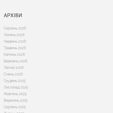
АРХІВИ
Серпень 2026
Липень 2026
Червень 2026
Травень 2026
Квітень 2026
Березень 2026
Лютий 2026
Січень 2026
Грудень 2025
Листопад 2025
Жовтень 2025
Вересень 2025
Серпень 2025