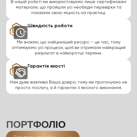
В нашій роботі ми використовуємо лише сертифіковані
матеріали, що пройшли усі необхідні перевірки та
показали свою міцність на практиці.
Швидкість роботи
Ми знаємо, що найцінніший ресурс – це час, тому
оптимізуємо усі процеси, щоб ви отримали найкращий
результат в найкоротші терміни.
Гарантія якості
Нам дуже важлива Ваша довіра, тому ми пропонуємо не
просто послугу, а й гарантію її якісного виконання.
ПОРТФОЛІО