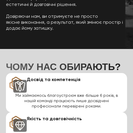
естетичні й довговічні рішення.
Довіряючи нам, ви отримуєте не просто
якісне виконання, а результат, який змінює простір і
додає йому затишку.
ЧОМУ НАС ОБИРАЮТЬ?
Досвід та компетенція
Ми займаємось благоустроєм вже більше 6 років, в
нашій команді працюють лише досвідчені
професіонали перевірені роками.
Якість та довговічність