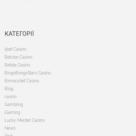
КАТЕГОРІЇ
5bet Casino
Betcleo Casino
Betida Casino
BingoBongoStars Casino
Binnarybet Casino
Blog
casino
Gambling
iGaming
Lucky Meister Casino
News