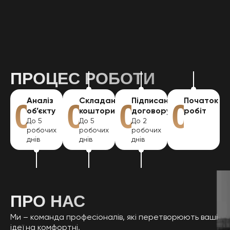
ІНШІ ПОСЛУГИ
ПРОЦЕС РОБОТИ
Аналіз
Складання
Підписання
Початок
01
02
03
04
об’єкту
кошторису
договору
робіт
До 5
До 5
До 2
робочих
робочих
робочих
днів
днів
днів
ПРО НАС
Ми – команда професіоналів, які перетворюють ваші
ідеї на комфортні,