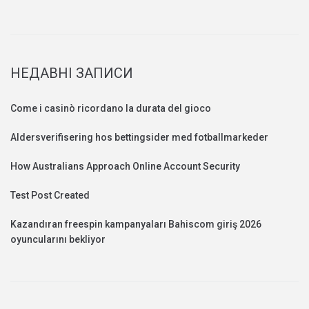
НЕДАВНІ ЗАПИСИ
Come i casinò ricordano la durata del gioco
Aldersverifisering hos bettingsider med fotballmarkeder
How Australians Approach Online Account Security
Test Post Created
Kazandıran freespin kampanyaları Bahiscom giriş 2026
oyuncularını bekliyor