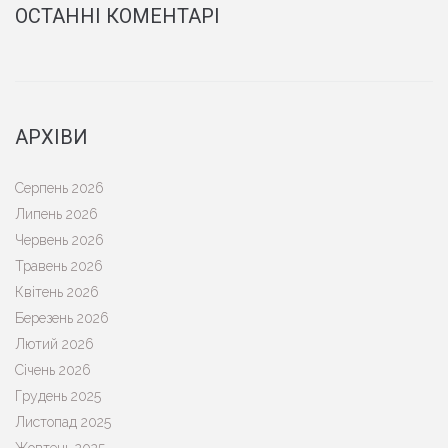
ОСТАННІ КОМЕНТАРІ
АРХІВИ
Серпень 2026
Липень 2026
Червень 2026
Травень 2026
Квітень 2026
Березень 2026
Лютий 2026
Січень 2026
Грудень 2025
Листопад 2025