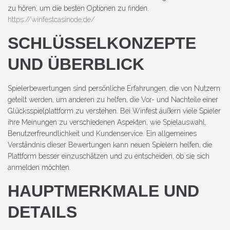
zu hören, um die besten Optionen zu finden.
https://winfestcasinode.de/
SCHLÜSSELKONZEPTE
UND ÜBERBLICK
Spielerbewertungen sind persönliche Erfahrungen, die von Nutzern
geteilt werden, um anderen zu helfen, die Vor- und Nachteile einer
Glücksspielplattform zu verstehen. Bei Winfest äußern viele Spieler
ihre Meinungen zu verschiedenen Aspekten, wie Spielauswahl,
Benutzerfreundlichkeit und Kundenservice. Ein allgemeines
Verständnis dieser Bewertungen kann neuen Spielern helfen, die
Plattform besser einzuschätzen und zu entscheiden, ob sie sich
anmelden möchten.
HAUPTMERKMALE UND
DETAILS