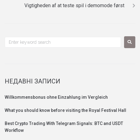
Vigtigheden af at teste spil i demomode først
НЕДАВНІ ЗАПИСИ
Willkommensbonus ohne Einzahlung im Vergleich
What you should know before visiting the Royal Festival Hall
Best Crypto Trading With Telegram Signals: BTC and USDT
Workflow