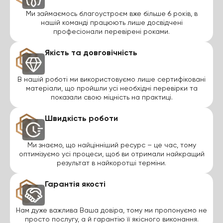
Ми займаємось благоустроєм вже більше 6 років, в
нашій команді працюють лише досвідчені
професіонали перевірені роками.
Якість та довговічність
В нашій роботі ми використовуємо лише сертифіковані
матеріали, що пройшли усі необхідні перевірки та
показали свою міцність на практиці.
Швидкість роботи
Ми знаємо, що найцінніший ресурс – це час, тому
оптимізуємо усі процеси, щоб ви отримали найкращий
результат в найкоротші терміни.
Гарантія якості
Нам дуже важлива Ваша довіра, тому ми пропонуємо не
просто послугу, а й гарантію її якісного виконання.