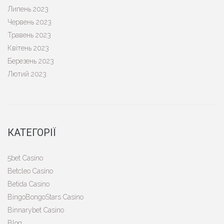
Липень 2023
Червень 2023
Травень 2023
Квітень 2023
Березень 2023
Лютий 2023
КАТЕГОРІЇ
5bet Casino
Betcleo Casino
Betida Casino
BingoBongoStars Casino
Binnarybet Casino
Blog