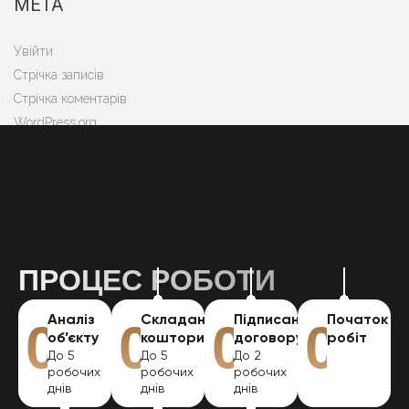
МЕТА
Увійти
Стрічка записів
Стрічка коментарів
WordPress.org
ІНШІ ПОСЛУГИ
ПРОЦЕС РОБОТИ
Аналіз
Складання
Підписання
Початок
01
02
03
04
об’єкту
кошторису
договору
робіт
До 5
До 5
До 2
робочих
робочих
робочих
днів
днів
днів