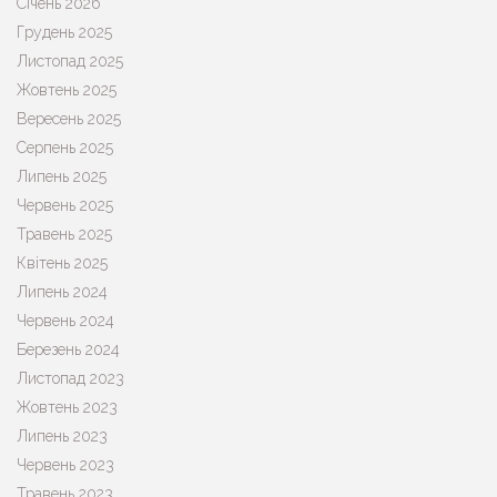
Січень 2026
Грудень 2025
Листопад 2025
Жовтень 2025
Вересень 2025
Серпень 2025
Липень 2025
Червень 2025
Травень 2025
Квітень 2025
Липень 2024
Червень 2024
Березень 2024
Листопад 2023
Жовтень 2023
Липень 2023
Червень 2023
Травень 2023