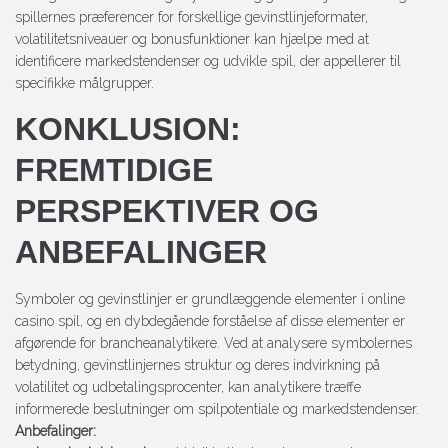
spillernes præferencer for forskellige gevinstlinjeformater,
volatilitetsniveauer og bonusfunktioner kan hjælpe med at
identificere markedstendenser og udvikle spil, der appellerer til
specifikke målgrupper.
KONKLUSION:
FREMTIDIGE
PERSPEKTIVER OG
ANBEFALINGER
Symboler og gevinstlinjer er grundlæggende elementer i online
casino spil, og en dybdegående forståelse af disse elementer er
afgørende for brancheanalytikere. Ved at analysere symbolernes
betydning, gevinstlinjernes struktur og deres indvirkning på
volatilitet og udbetalingsprocenter, kan analytikere træffe
informerede beslutninger om spilpotentiale og markedstendenser.
Anbefalinger: