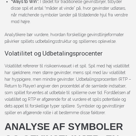
“Ways to Win”:
I stedet for traditionelle gevinstlinjer, tilbyder
disse spil et antal “måder at vinde” på, hvor gevinster udløses,
når matchende symboler lander på tilstødende hjul fra venstre
mod højre.
Analytikere bør vurdere, hvordan forskellige gevinstlinjeformater
påvirker spillets udbetalingsstruktur og spillernes oplevelse.
Volatilitet og Udbetalingsprocenter
Volatilitet refererer til risikoeniveauet i et spil. Spil med høj volatilitet
har sjældnere, men større gevinster, mens spil med lav volatilitet
har hyppigere, men mindre gevinster. Udbetalingsprocenten (RTP –
Return to Player) angiver den procentdel af de samlede indsatser,
som spillet forventes at udbetale til spillerne over tid. Forståelsen af
volatilitet og RTP er afgørende for at vurdere et spils potentiale og
dets appel til forskellige typer spillere. Symboler og gevinstlinjer
spiller en afgørende rolle i at bestemme disse faktorer.
ANALYSE AF SYMBOLER