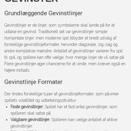
Grundlæggende Gevinstlinjer
Gevinstlinjer er de linjer, som symbolerne skal lande på for at
udløse en gevinst. Traditionelt set var gevinstlinjer simple
horisontale linjer, men moderne spil tilbyder et bredt udvalg af
forskellige gevinstlinjeformater, herunder diagonale, zig-zag og
andre komplekse mønstre. Antallet af gevinstlinjer varierer fra spil
til spil, og spillere kan ofte vælge, hvor mange linjer de vil satse på.
Flere gevinstlinjer øger chancerne for at vinde, men kræver også en
højere indsats.
Gevinstlinje Formater
Der findes forskellige typer af gevinstlinjeformater, som påvirker
spillets volatilitet og udbetalingsstruktur:
Faste gevinstlinjer:
Spillet har et fast antal gevinstlinjer, som
spilleren skal satse på.
Valgbare gevinstlinjer:
Spilleren kan vælge antallet af aktive
gevinstlinjer.