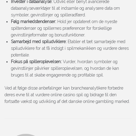
Invester i dataanalyse:
Udvikl eller benyt avancerede
dataanalyseværktøjer til at indsamle og analysere data om
symboler, gevinstlinjer og spilleradfærd.
Følg markedstendenser:
Hold jer opdateret om de nyeste
spiltendenser og spillernes præferencer for forskellige
gevinstlinjeformater og bonusfunktioner.
Samarbejd med spiludviklere:
Etabler et tæt samarbejde med
spiludviklere for at få indsigt i spilmekanikken og vurdere deres
potentiale.
Fokus på spilleroplevelsen:
Vurder, hvordan symboler og
gevinstlinjer påvirker spilleroplevelsen, og hvordan de kan
bruges til at skabe engagerende og profitable spil.
Ved at følge disse anbefalinger kan brancheanalytikere forbedre
deres evne til at vurdere online casino spil og bidrage til den
fortsatte vækst og udvikling af det danske online gambling marked.