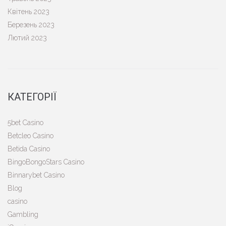
Квітень 2023
Березень 2023
Лютий 2023
КАТЕГОРІЇ
5bet Casino
Betcleo Casino
Betida Casino
BingoBongoStars Casino
Binnarybet Casino
Blog
casino
Gambling