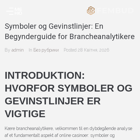
Symboler og Gevinstlinjer: En
Begynderguide for Brancheanalytikere
By
admin
In
Без рубрики
Posted
28 Квітня, 2026
INTRODUKTION:
HVORFOR SYMBOLER OG
GEVINSTLINJER ER
VIGTIGE
Kære brancheanalytikere, velkommen til en dybdegående analyse
af et fundamentalt aspekt af online casinoer: symboler og