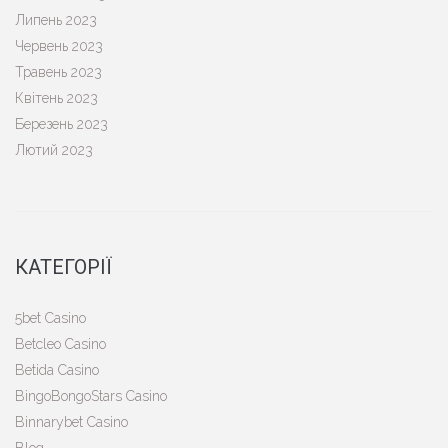
Липень 2023
Червень 2023
Травень 2023
Квітень 2023
Березень 2023
Лютий 2023
КАТЕГОРІЇ
5bet Casino
Betcleo Casino
Betida Casino
BingoBongoStars Casino
Binnarybet Casino