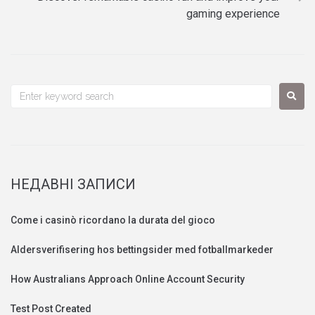
gaming experience
НЕДАВНІ ЗАПИСИ
Come i casinò ricordano la durata del gioco
Aldersverifisering hos bettingsider med fotballmarkeder
How Australians Approach Online Account Security
Test Post Created