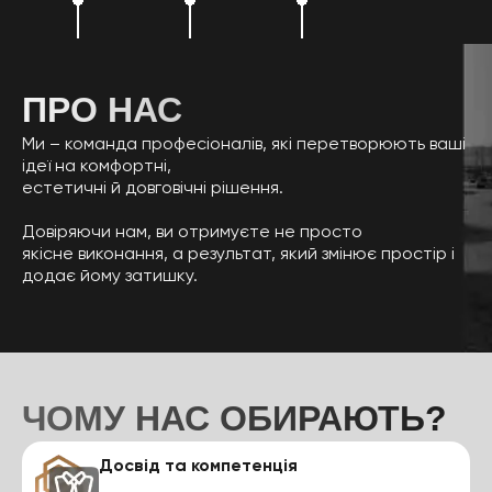
ПРО НАС
Ми – команда професіоналів, які перетворюють ваші
ідеї на комфортні,
естетичні й довговічні рішення.
Довіряючи нам, ви отримуєте не просто
якісне виконання, а результат, який змінює простір і
додає йому затишку.
ЧОМУ НАС ОБИРАЮТЬ?
Досвід та компетенція