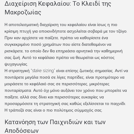
Διαχείριση Κεφαλαίου: Το Κλειδί της
Μακροζωίας
Η αποτελεσματική διαχείριση του κεφαλαίου είναι ίσως η πιο
κρίσιμη πτυχή για οποιονδήποτε ασχολείται σοβαρά με τον τζόγο.
Πριν καν αρχίσετε να παίζετε, πρέπει να καθορίσετε ένα
συγκεκριμένο ποσό χρημάτων που είστε διατεθειμένοι να
ρισκάρετε, το οποίο δεν θα επηρεάσει αρνητικά την καθημερινή
σας ζωή. Αυτό το κεφάλαιο πρέπει να θεωρείται ως κόστος
ψυχαγωγίας.
Η στρατηγική “stake sizing” είναι επίσης ζωτικής σημασίας. Αντί να
ποντάρετε μεγάλα ποσά σε λίγες παρτίδες, είναι προτιμότερο να
μοιράσετε το κεφάλαιό σας σε περισσότερες, μικρότερες
πονταρίσματα. Αυτό όχι μόνο αυξάνει τον χρόνο που μπορείτε να
παίξετε, αλλά σας δίνει και περισσότερες ευκαιρίες να
προσαρμόσετε τη στρατηγική σας καθώς εξελίσσεται το παιχνίδι.
Η τράπεζά σας είναι ο πιο πολύτιμος σύμμαχός σας.
Κατανόηση των Παιχνιδιών και των
Αποδόσεων