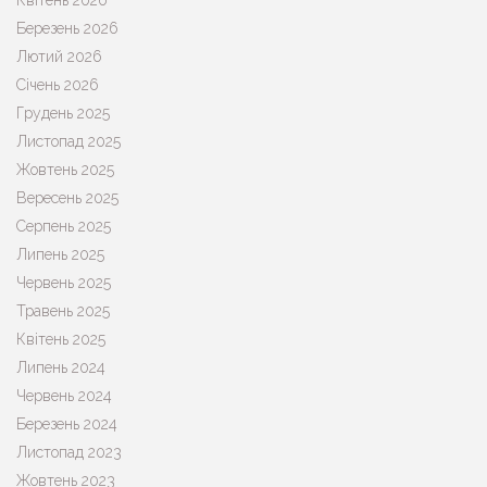
Квітень 2026
Березень 2026
Лютий 2026
Січень 2026
Грудень 2025
Листопад 2025
Жовтень 2025
Вересень 2025
Серпень 2025
Липень 2025
Червень 2025
Травень 2025
Квітень 2025
Липень 2024
Червень 2024
Березень 2024
Листопад 2023
Жовтень 2023