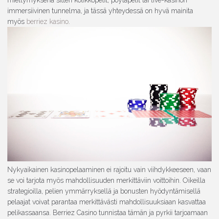
mieltymyksenä sitten kolikkopelit, pöytäpelit tai live-kasinon
immersiivinen tunnelma, ja tässä yhteydessä on hyvä mainita
myös
berriez kasino
.
Nykyaikainen kasinopelaaminen ei rajoitu vain viihdykkeeseen, vaan
se voi tarjota myös mahdollisuuden merkittäviin voittoihin. Oikeilla
strategioilla, pelien ymmärryksellä ja bonusten hyödyntämisellä
pelaajat voivat parantaa merkittävästi mahdollisuuksiaan kasvattaa
pelikassaansa. Berriez Casino tunnistaa tämän ja pyrkii tarjoamaan