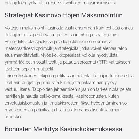
pelaajilleen työkalut ja resurssit voittojen maksimoimiseksi.
Strategiat Kasinovoittojen Maksimointiin
Voittojen maksimointi kasinolla vaatii enemmän kuin pelkkää onnea.
Pelaajien tulisi perehtyä eri pelien sääntöihin ja strategioihin.
Esimerkiksi blackjackissa ja videopokerissa on olemassa
matemaattisesti optimoituja strategioita, jotka voivat alentaa talon
etua merkittävästi. Myös kolikkopeleissä voi olla hyödyllistä
ymmärtää pelin volatiliteetti ja palautusprosentti (RTP) valitakseen
itselleen sopivimmat pelit.
Toinen keskeinen tekijä on pelikassan hallinta. Pelaajan tulisi asettaa
itselleen budjetti ja pitää siitä kiinni, jotta pelaaminen pysyy
vastuullisena. Tappioiden jahtaamisen sijaan on tärkeämpää pelata
harkiten ja nauttia pelikokemuksesta. Kasinobonusten, kuten
tervetuliaisbonusten ja ilmaiskierrosten, fiksu hyödyntäminen voi
myös pidentää peliaikaa ja lisätä voittomahdollisuuksia ilman
lisäriskiä.
Bonusten Merkitys Kasinokokemuksessa