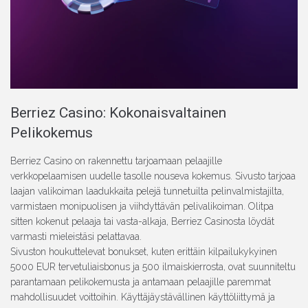
Berriez Casino: Kokonaisvaltainen
Pelikokemus
Berriez Casino on rakennettu tarjoamaan pelaajille
verkkopelaamisen uudelle tasolle nouseva kokemus. Sivusto tarjoaa
laajan valikoiman laadukkaita pelejä tunnetuilta pelinvalmistajilta,
varmistaen monipuolisen ja viihdyttävän pelivalikoiman. Olitpa
sitten kokenut pelaaja tai vasta-alkaja, Berriez Casinosta löydät
varmasti mieleistäsi pelattavaa.
Sivuston houkuttelevat bonukset, kuten erittäin kilpailukykyinen
5000 EUR tervetuliaisbonus ja 500 ilmaiskierrosta, ovat suunniteltu
parantamaan pelikokemusta ja antamaan pelaajille paremmat
mahdollisuudet voittoihin. Käyttäjäystävällinen käyttöliittymä ja