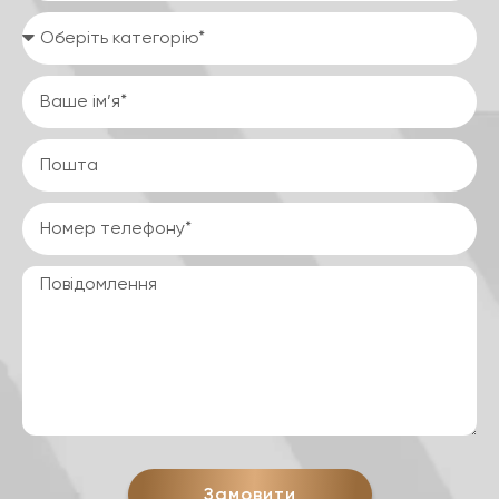
Замовити