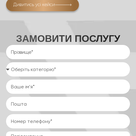
Дивитись усі кейси
ЗАМОВИТИ ПОСЛУГУ