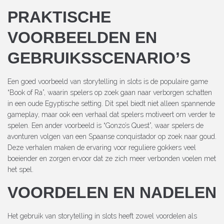
PRAKTISCHE
VOORBEELDEN EN
GEBRUIKSSCENARIO’S
Een goed voorbeeld van storytelling in slots is de populaire game
“Book of Ra”, waarin spelers op zoek gaan naar verborgen schatten
in een oude Egyptische setting. Dit spel biedt niet alleen spannende
gameplay, maar ook een verhaal dat spelers motiveert om verder te
spelen. Een ander voorbeeld is “Gonzo’s Quest”, waar spelers de
avonturen volgen van een Spaanse conquistador op zoek naar goud.
Deze verhalen maken de ervaring voor reguliere gokkers veel
boeiender en zorgen ervoor dat ze zich meer verbonden voelen met
het spel.
VOORDELEN EN NADELEN
Het gebruik van storytelling in slots heeft zowel voordelen als