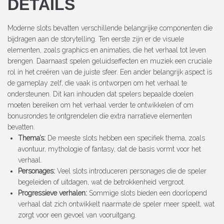
DETAILS
Moderne slots bevatten verschillende belangrijke componenten die
bijdragen aan de storytelling. Ten eerste zijn er de visuele
elementen, zoals graphics en animaties, die het verhaal tot leven
brengen. Daarnaast spelen geluidseffecten en muziek een cruciale
rol in het creëren van de juiste sfeer. Een ander belangrijk aspect is
de gameplay zelf, die vaak is ontworpen om het verhaal te
ondersteunen. Dit kan inhouden dat spelers bepaalde doelen
moeten bereiken om het verhaal verder te ontwikkelen of om
bonusrondes te ontgrendelen die extra narratieve elementen
bevatten.
Thema’s:
De meeste slots hebben een specifiek thema, zoals
avontuur, mythologie of fantasy, dat de basis vormt voor het
verhaal.
Personages:
Veel slots introduceren personages die de speler
begeleiden of uitdagen, wat de betrokkenheid vergroot.
Progressieve verhalen:
Sommige slots bieden een doorlopend
verhaal dat zich ontwikkelt naarmate de speler meer speelt, wat
zorgt voor een gevoel van vooruitgang.