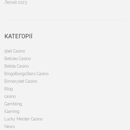
Лютий 2023
КАТЕГОРІЇ
5bet Casino
Betcleo Casino
Betida Casino
BingoBongoStars Casino
Binnarybet Casino
Blog
casino
Gambling
iGaming
Lucky Meister Casino
News