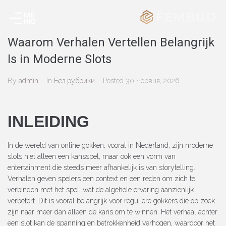
Waarom Verhalen Vertellen Belangrijk
Is in Moderne Slots
By
admin
In
Без рубрики
Posted
30 Червня, 2026
INLEIDING
In de wereld van online gokken, vooral in Nederland, zijn moderne
slots niet alleen een kansspel, maar ook een vorm van
entertainment die steeds meer afhankelijk is van storytelling.
Verhalen geven spelers een context en een reden om zich te
verbinden met het spel, wat de algehele ervaring aanzienlijk
verbetert. Dit is vooral belangrijk voor reguliere gokkers die op zoek
zijn naar meer dan alleen de kans om te winnen. Het verhaal achter
een slot kan de spanning en betrokkenheid verhogen, waardoor het