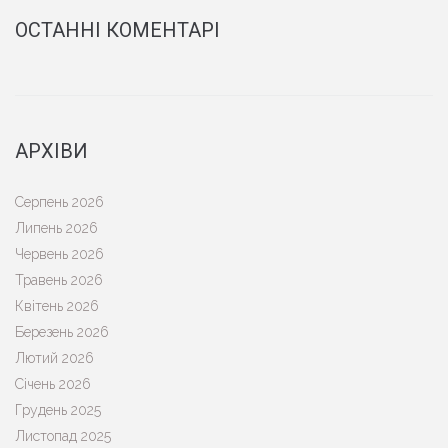
ОСТАННІ КОМЕНТАРІ
АРХІВИ
Серпень 2026
Липень 2026
Червень 2026
Травень 2026
Квітень 2026
Березень 2026
Лютий 2026
Січень 2026
Грудень 2025
Листопад 2025