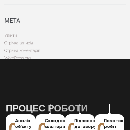
МЕТА
Увійти
Стрічка записів
Стрічка коментарів
WordPress.org
ІНШІ ПОСЛУГИ
ПРОЦЕС РОБОТИ
Аналіз
Складання
Підписання
Початок
01
02
03
04
об’єкту
кошторису
договору
робіт