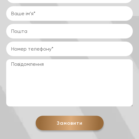
Замовити