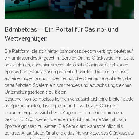
Bdmbetcas – Ein Portal für Casino- und
Wettvergnügen
Die Plattform, die sich hinter bdmbetcas.de.com verbirgt, deutet auf
ein umfassendes Angebot im Bereich Online-Glücksspiel hin. Es ist
anzunehmen, dass hier sowohl klassische Casinospiele als auch
Sportwetten enthusiastisch präsentiert werden. Die Domain lässt
auf eine moderne und nutzerfreundliche Oberfläche schließen, die
darauf abzielt, Spielern ein spannendes und abwechslungsreiches
Unterhaltungserlebnis zu bieten.
Besucher von bdmbetcas können voraussichtlich eine breite Palette
an Spielautomaten, Tischspielen und Live-Dealer-Optionen
erwarten. Ergänzt wird dieses Angebot mutmaßlich durch eine
Sektion für Sportwetten, die es ermöglicht, auf eine Vielzahl von
Sportereignissen zu wetten. Die Seite dient wahrscheinlich als
zentrale Anlaufstelle für alle, die das Nervenkitzel des Glücksspiels