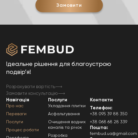
Замовити
Ідеальне рішення для благоустрою
подвір’я!
Розрахувати вартість
Замовити консультацію
Навігація
Послуги
Контакти
Про нас
Укладання плитки
Телефон:
Переваги
Асфальтування
+38 095 39 88 350
Послуги
Очищення водних
+38 068 68 28 339
Пошта:
каналів та річок
Процес роботи
fembud.ua@gmail.com
Розробка
Портфоліо