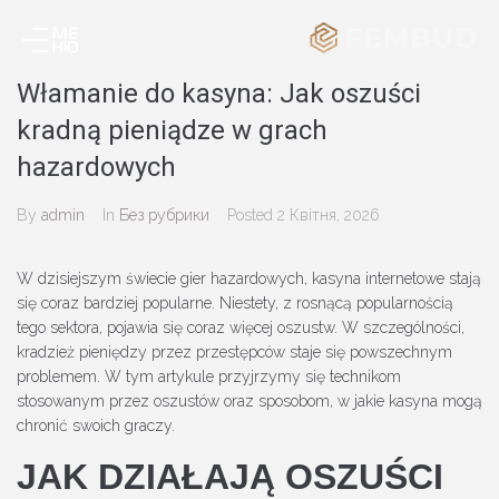
Włamanie do kasyna: Jak oszuści
kradną pieniądze w grach
hazardowych
By
admin
In
Без рубрики
Posted
2 Квітня, 2026
W dzisiejszym świecie gier hazardowych, kasyna internetowe stają
się coraz bardziej popularne. Niestety, z rosnącą popularnością
tego sektora, pojawia się coraz więcej oszustw. W szczególności,
kradzież pieniędzy przez przestępców staje się powszechnym
problemem. W tym artykule przyjrzymy się technikom
stosowanym przez oszustów oraz sposobom, w jakie kasyna mogą
chronić swoich graczy.
JAK DZIAŁAJĄ OSZUŚCI