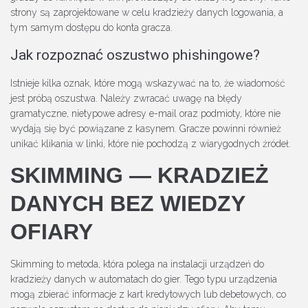
strony są zaprojektowane w celu kradzieży danych logowania, a
tym samym dostępu do konta gracza.
Jak rozpoznać oszustwo phishingowe?
Istnieje kilka oznak, które mogą wskazywać na to, że wiadomość
jest próbą oszustwa. Należy zwracać uwagę na błędy
gramatyczne, nietypowe adresy e-mail oraz podmioty, które nie
wydają się być powiązane z kasynem. Gracze powinni również
unikać klikania w linki, które nie pochodzą z wiarygodnych źródeł.
SKIMMING — KRADZIEŻ
DANYCH BEZ WIEDZY
OFIARY
Skimming to metoda, która polega na instalacji urządzeń do
kradzieży danych w automatach do gier. Tego typu urządzenia
mogą zbierać informacje z kart kredytowych lub debetowych, co