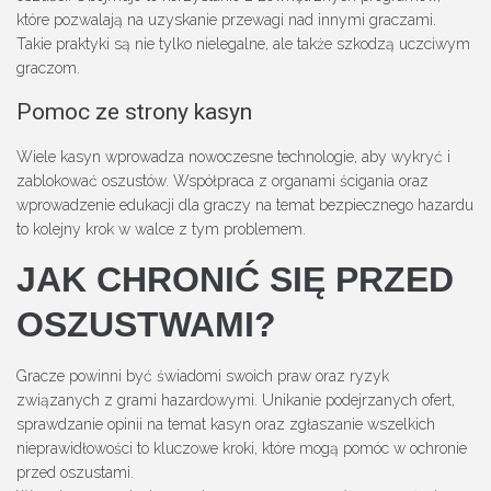
które pozwalają na uzyskanie przewagi nad innymi graczami.
Takie praktyki są nie tylko nielegalne, ale także szkodzą uczciwym
graczom.
Pomoc ze strony kasyn
Wiele kasyn wprowadza nowoczesne technologie, aby wykryć i
zablokować oszustów. Współpraca z organami ścigania oraz
wprowadzenie edukacji dla graczy na temat bezpiecznego hazardu
to kolejny krok w walce z tym problemem.
JAK CHRONIĆ SIĘ PRZED
OSZUSTWAMI?
Gracze powinni być świadomi swoich praw oraz ryzyk
związanych z grami hazardowymi. Unikanie podejrzanych ofert,
sprawdzanie opinii na temat kasyn oraz zgłaszanie wszelkich
nieprawidłowości to kluczowe kroki, które mogą pomóc w ochronie
przed oszustami.