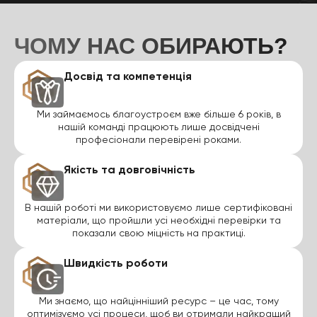
ЧОМУ НАС ОБИРАЮТЬ?
Досвід та компетенція
Ми займаємось благоустроєм вже більше 6 років, в
нашій команді працюють лише досвідчені
професіонали перевірені роками.
Якість та довговічність
В нашій роботі ми використовуємо лише сертифіковані
матеріали, що пройшли усі необхідні перевірки та
показали свою міцність на практиці.
Швидкість роботи
Ми знаємо, що найцінніший ресурс – це час, тому
оптимізуємо усі процеси, щоб ви отримали найкращий